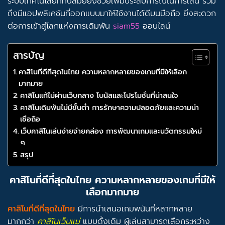
ระบบเทคโนโลยีที่ทันสมัยยังช่วยเพิ่มประสบการณ์ในการเล่น รวม
ถึงมีแอปพลิเคชันที่ออกแบบมาให้ใช้งานได้ดีบนมือถือ ยิ่งสะดวก
ต่อการเข้าสู่โลกแห่งการเดิมพัน
siam55
ออนไลน์
สารบัญ
คาสิโนที่ดีที่สุดในไทย ความหลากหลายของเกมที่มีให้เลือก
มากมาย
คาสิโนแท้ไม่ผ่านเว็บกลาง โบนัสและโปรโมชั่นที่น่าสนใจ
คาสิโนเดิมพันไม่มีขั้นต่ำ การรักษาความปลอดภัยและความน่า
เชื่อถือ
เว็บคาสิโนเล่นง่ายจ่ายคล่อง การพัฒนาเกมและนวัตกรรมใหม่
ๆ
สรุป
คาสิโนที่ดีที่สุดในไทย ความหลากหลายของเกมที่มีให้
เลือกมากมาย
คาสิโนที่ดีที่สุดในไทย
มีการนำเสนอเกมพนันที่หลากหลาย
มากกว่า
คาสิโนเว็บแม่
แบบดั้งเดิม ผู้เล่นสามารถเลือกระหว่าง