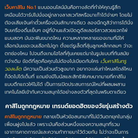
เว็บคาสิโน No.1
แบบออนไลน์มันคือทางลัดที่ทำให้คุณรู้สึก
เหมือนได้วาร์ปไปนั่งอยู่กลางลาสเวกัสหรือมาเก๊าได้ง่ายๆ โดยไม่
ต้องเสียเงินค่าตั๋วเครื่องบินสักบาทเดียว ลองนึกดูสิว่าการได้นั่ง
จิบเครื่องดื่มเย็นๆ อยู่ที่บ้านแล้วเปิดดูดีลเลอร์สาวสวยแจกไพ่
แบบสดๆ มันจะฟินขนาดไหน ความหลากหลายของเกมที่มีให้
เลือกมันเยอะจนเลือกไม่ถูก ตั้งแต่รูเล็ตที่ลุ้นลูกเหล็กกลมๆ ว่าจะ
ตกช่องไหน ไปจนถึงเกมไฮโลที่คุ้นเคยแต่มาในรูปแบบที่ทันสมัย
กว่าเดิม ข้อดีที่สุดคือคุณไม่ต้องไปเบียดกับใคร
เว็บคาสิโนทรู
วอลเล็ต
มีความเป็นส่วนตัวสูงมาก อยากจะเล่นท่าไหนสไตล์ไหน
ก็จัดไปได้เต็มที่ แถมยังมีโบนัสและสิทธิพิเศษมากมายที่คาสิโน
แบบตึกแถวให้ไม่ได้ เป็นการเปิดประสบการณ์ใหม่ที่ผสมผสาน
เทคโนโลยีเข้ากับความสนุกได้อย่างลงตัวที่สุดในพริบตาเดียว
คาสิโนถูกกฎหมาย เทรนด์ยอดฮิตของวัยรุ่นสร้างตัว
คาสิโนถูกกฎหมาย
กลายเป็นหัวข้อสนทนาที่ไม่มีวันตกยุคในกลุ่ม
เพื่อนฝูงไปแล้ว เพราะมันคือส่วนหนึ่งของความสนุกที่รวม
เอาการคาดการณ์และความท้าทายมาไว้ด้วยกัน ไม่ว่าจะเป็นการ