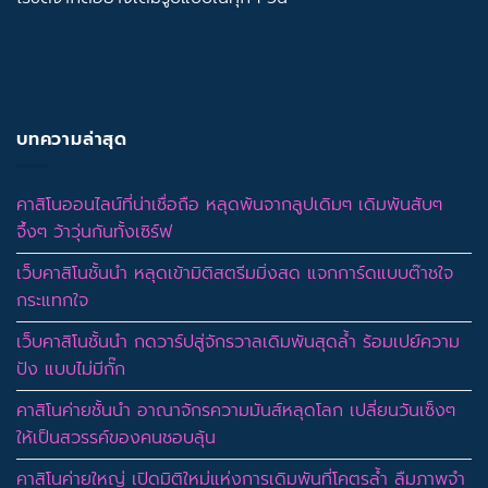
บทความล่าสุด
คาสิโนออนไลน์ที่น่าเชื่อถือ หลุดพ้นจากลูปเดิมๆ เดิมพันสับๆ
จึ้งๆ ว้าวุ่นกันทั้งเซิร์ฟ
เว็บคาสิโนชั้นนำ หลุดเข้ามิติสตรีมมิ่งสด แจกการ์ดแบบต๊าชใจ
กระแทกใจ
เว็บคาสิโนชั้นนำ กดวาร์ปสู่จักรวาลเดิมพันสุดล้ำ ร้อมเปย์ความ
ปัง แบบไม่มีกั๊ก
คาสิโนค่ายชั้นนำ อาณาจักรความมันส์หลุดโลก เปลี่ยนวันเซ็งๆ
ให้เป็นสวรรค์ของคนชอบลุ้น
คาสิโนค่ายใหญ่ เปิดมิติใหม่แห่งการเดิมพันที่โคตรล้ำ ลืมภาพจำ