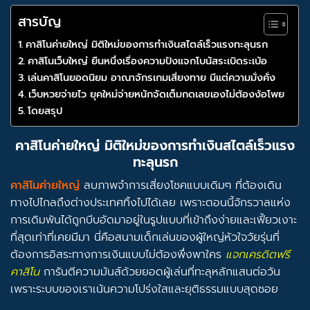
สารบัญ
คาสิโนค่ายใหญ่ มิติใหม่ของการทำเงินสไตล์เร็วแรงทะลุนรก
คาสิโนเว็บใหญ่ ยืนหนึ่งเรื่องความปังแจกโบนัสระเบิดระเบ้อ
เล่นคาสิโนยอดนิยม อาณาจักรเกมเสี่ยงทาย มีแต่ความมั่งคั่ง
เว็บหวยจ่ายไว ยุคใหม่จ่ายหนักจัดเต็มกดเลขเองไม่ต้องง้อโพย
โดยสรุป
คาสิโนค่ายใหญ่ มิติใหม่ของการทำเงินสไตล์เร็วแรง
ทะลุนรก
คาสิโนค่ายใหญ่
ลบภาพจำการเสี่ยงโชคแบบเดิมๆ ที่ต้องเดิน
ทางไปไกลถึงต่างประเทศทิ้งไปได้เลย เพราะตอนนี้จักรวาลแห่ง
การเดิมพันได้ถูกบีบอัดมาอยู่ในรูปแบบที่เข้าถึงง่ายและเฟี้ยวเงาะ
ที่สุดเท่าที่เคยมีมา นี่คือสนามเด็กเล่นของผู้ใหญ่หัวใจวัยรุ่นที่
ต้องการอิสระทางการเงินแบบไม่ต้องพึ่งพาใคร
แจกเครดิตฟรี
คาสิโน
การันตีความมันส์ด้วยยอดผู้เล่นที่ทะลุหลักแสนต่อวัน
เพราะระบบของเราเน้นความโปร่งใสและยุติธรรมแบบสุดซอย