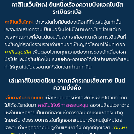
คาสิโนเว็บใหญ่ ยืนหนึ่งเรื่องความปังแจกโบนัส
ระเบิดระเบ้อ
คาสิโนเว็บใหญ่
ถ้าจะเล่นทั้งทีมันต้องเลือกที่ที่สุดในรุ่นเท่านั้น
เพราะชื่อเสียงความเป็นเบอร์หนึ่งไม่ได้มาเพราะโชคช่วยแต่มา
เพราะคุณภาพที่อัดแน่นจนล้นจอ เราคืออาณาจักรการเดิมพันที่
ยิ่งใหญ่ที่สุดซึ่งรวบรวมค่ายเกมยักษ์ใหญ่ทั่วโลกมาไว้ในที่เดียว
คาสิโนสุดเลิศ
เพื่อตอบโจทย์ทุกความต้องการของนักเสี่ยงโชค
มือโปรและมือใหม่หัดปั่น ระบบฝาก-ถอนออโต้ที่ไวปานสายฟ้าแลบ
ทำให้คุณไม่ต้องรอนานให้เสียเวลาทำมาหากิน
เล่นคาสิโนยอดนิยม อาณาจักรเกมเสี่ยงทาย มีแต่
ความมั่งคั่ง
เล่นคาสิโนยอดนิยม
เบื่อไหมกับการนั่งไถฟีดโซเชียลไปวันๆ โดย
ไม่ได้อะไรกลับมา
คาสิโนให้บริการครอบคลุม
ลองเปลี่ยนเวลาว่าง
เหล่านั้นให้กลายเป็นนาทีทองแห่งการกอบโกยเงินเข้ากระเป๋าดู
ไหมครับ ด้วยระบบการเล่นที่ถูกออกแบบมาเพื่อคนรุ่นใหม่โดย
เฉพาะ ทำให้ทุกอย่างมันดูง่ายและเข้าถึงได้ทุกที่ทุกเวลา
เดิมพัน