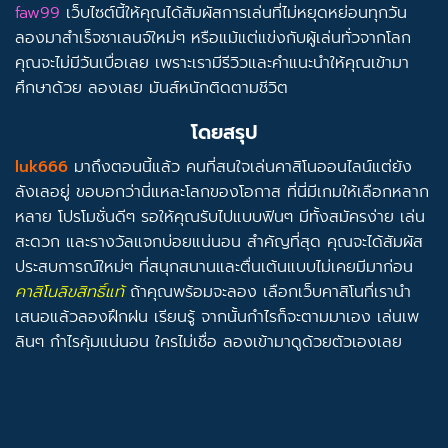
faw99
เว็บไซต์นี้ให้คุณได้สัมผัสการเล่นที่ไม่หยุดหย่อนทุกวัน
ลองมาสำเร็จชาเลนจ์ใหม่ๆ หรือแม้แต่แข่งกับผู้เล่นทั่วจากโลก
คุณจะไม่มีวันเบื่อเลย เพราะเรามีรีวิวและคำแนะนำให้คุณเข้ามา
ศึกษาด้วย ลองเลย มันส์หนักติดตามชีวิต
โดยสรุป
luk666
มาถึงตอนนี้แล้ว คนที่สนใจเล่นคาสิโนออนไลน์แต่ยัง
ลังเลอยู่ ขอบอกว่านี่แหละโลกของโอกาส ที่นี่มีเกมให้เลือกหลาก
หลาย โปรโมชั่นดีๆ รอให้คุณรับไปแบบฟินๆ มีทั้งสมัครง่าย เล่น
สะดวก และรางวัลแจกบ่อยแน่นอน สำคัญที่สุด คุณจะได้สัมผัส
ประสบการณ์ใหม่ๆ ที่สนุกสนานและตื่นเต้นแบบไม่เคยมีมาก่อน
คาสิโนลิขสิทธิ์แท้
ถ้าคุณพร้อมจะลอง เลือกเว็บคาสิโนที่เรานำ
เสนอแล้วลองฝึกฝน เรียนรู้ จากนั้นกำไรก็จะตามมาเอง เล่นเพ
ลินๆ กำไรคุ้มแน่นอน ใครไม่เชื่อ ลองเข้ามาดูด้วยตัวเองเลย