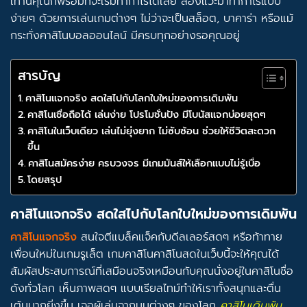
เท่านี้คุณก็พร้อมที่จะเริ่มทำกำไรได้เลย ลองแวะมาทำกำไรแบบ
ง่ายๆ ด้วยการเล่นเกมต่างๆ ไม่ว่าจะเป็นสล็อต, บาคาร่า หรือแม้
กระทั่งคาสิโนบอลออนไลน์ มีครบทุกอย่างรอคุณอยู่
สารบัญ
คาสิโนแจกจริง สดใสไปกับโลกใบใหม่ของการเดิมพัน
คาสิโนเชื่อถือได้ เล่นง่าย โปรโมชั่นปัง มีโบนัสแจกบ่อยสุดๆ
คาสิโนในเว็บเดียว เล่นไม่ยุ่งยาก ไม่ซับซ้อน ช่วยให้ชีวิตสะดวก
ขึ้น
คาสิโนสมัครง่าย ครบวงจร มีเกมมันส์ให้เลือกแบบไม่รู้เบื่อ
โดยสรุป
คาสิโนแจกจริง สดใสไปกับโลกใบใหม่ของการเดิมพัน
คาสิโนแจกจริง
สนใจตีแบล็คแจ็คกับดีลเลอร์สดๆ หรือท้าทาย
เพื่อนใหม่ในเกมรูเล็ต เกมคาสิโนคาสิโนสดในเว็บนี้จะให้คุณได้
สัมผัสประสบการณ์ที่เสมือนจริงเหมือนกับคุณนั่งอยู่ในคาสิโนชื่อ
ดังทั่วโลก เห็นภาพสดๆ แบบเรียลไทม์ทำให้เราทั้งสนุกและตื่น
เต้นมากยิ่งขึ้น เจอผู้เล่นจากมุมต่างๆ ของโลก
คาสิโนเดิมพัน