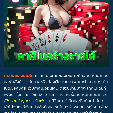
คาสิโนสร้างรายได้
หากคุณไม่เคยลองเล่นคาสิโนออนไลน์มาก่อน
และกำลังคิดว่ามันยากหรือต้องมีประสบการณ์มาก่อน อย่างเต็ม
ไปในข้อสงสัย เว็บคาสิโนออนไลน์เดี๋ยวนี้ง่ายมากๆ เทคโนโลยีที่
พัฒนาขึ้นมากทำให้เราสามารถเข้าถึงและเริ่มต้นเล่นได้ไม่ยาก
คา
สิโนรองรับทุกการเดิมพัน
แค่มีอินเทอร์เน็ตและมือถือเท่านั้น กด
เข้าไปสมัครที่เว็บที่น่าเชื่อถือและรับโบนัสสำหรับสมาชิกใหม่ เพียง