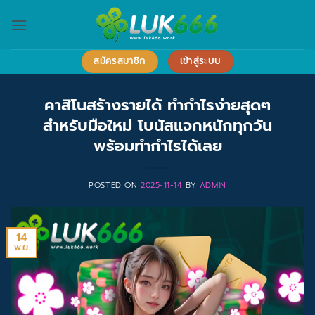
ข้าม
ไป
ยัง
เนื้อหา
สมัครสมาชิก
เข้าสู่ระบบ
คาสิโนสร้างรายได้ ทำกำไรง่ายสุดๆ
สำหรับมือใหม่ โบนัสแจกหนักทุกวัน
พร้อมทำกำไรได้เลย
POSTED ON
2025-11-14
BY
ADMIN
14
พ.ย.