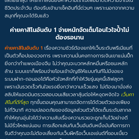
เสถียรที่สุด ใครที่กำลังมองหาความเร้าใจเพื่อมาตัดความจำเจใน
ชีวิตประจำวัน ต้องรีบเข้ามาเช็คอินที่นี่ด่วนๆ เพราะนอกจากความ
สนุกที่คุณจะได้รับแล้ว
ค่ายคาสิโนอันดับ 1 จ่ายหนักจัดเต็มโอนไวใจป้ำไม่
ต้องรอนาน
ค่ายคาสิโนอันดับ 1
เรื่องความชัวร์ต้องยกให้เว็บระดับพรีเมียมที่
เป็นตัวท็อปของวงการ เพราะความมั่นคงทางการเงินเขาแน่นปึ้ก
ยิ่งกว่ากำแพงเมืองจีน ไม่ว่าคุณจะบวกหลักหมื่นหรือชนะหลัก
ล้าน ระบบเขาก็พร้อมจ่ายโอนเข้าบัญชีให้แบบทันทีไม่มีงอแง
ระบบฝาก-ถอนออโต้คือหัวใจหลักที่ทำให้วัยรุ่นยุคนี้เลิฟสุดๆ
เพราะมันรวดเร็วทันใจแรงยิ่งกว่าความเร็วแสง ไม่ต้องมานั่งส่ง
สลิปให้แอดมินตรวจสอบจนเสียเวลาลุ้นต่อให้หงุดหงิดใจ
เว็บคา
สิโนที่ดีที่สุด
ทุกขั้นตอนคุณสามารถจัดการได้ด้วยตัวเองเพียง
ไม่กี่วินาที ความปลอดภัยของข้อมูลส่วนตัวก็จัดเต็มระดับสากล
ทำให้คุณอุ่นใจได้ว่าความลับเรื่องความรวยจะถูกเก็บไว้อย่างดี
ไม่มีรั่วไหลแน่นอน การเลือกเล่นกับเว็บอันดับหนึ่งมันคือการกา
รันตีว่าคุณจะไม่ต้องเสี่ยงกับเว็บผีหรือเว็บเอเย่นต์ที่ชอบเบี้ยว