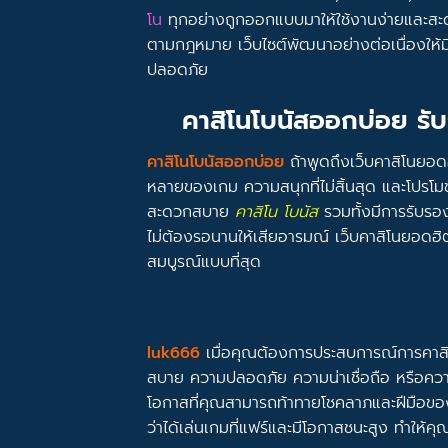
โน
ทุกอย่างถูกออกแบบมาให้ใช้งานง่ายและส
ตามกฎหมาย เว็บไซต์พัฒนาอย่างต่อเนื่องให้มีก
ปลอดภัย
คาสิโนโบนัสออกบ่อย รับ
คาสิโนโบนัสออกบ่อย
ถ้าพูดถึงเว็บคาสิโนยอด
หลายของเกม ความสนุกที่ไม่สิ้นสุด และโปรโมช
สะดวกสบาย
คาสิโน โบนัส
รวมทั้งมีการรับร
ไม่ต้องรอนานให้เสียอารมณ์ เว็บคาสิโนยอดฮิต
สมบูรณ์แบบที่สุด
luk666
เมื่อคุณต้องการประสบการณ์การคาสิโน
สบาย ความปลอดภัย ความน่าเชื่อถือ หรือความห
โอกาสที่คุณสามารถท้าทายโชคลาภและฝีมือของตั
ว่าได้เล่นเกมที่แฟร์และมีโอกาสชนะสูง ทำให้คุ