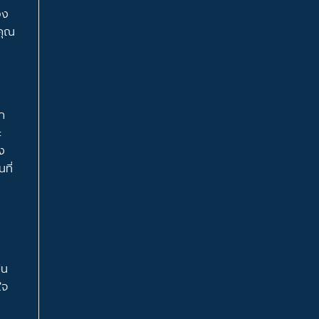
อง
งคุณ
ก
ะ
ง
ที่
็น
ใจ