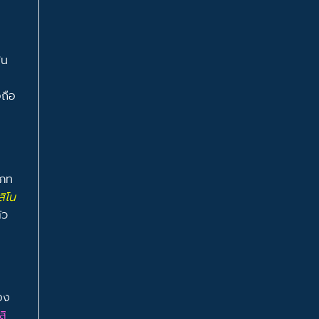
ใน
ถือ
เภท
สิโน
ัว
่อง
สิ