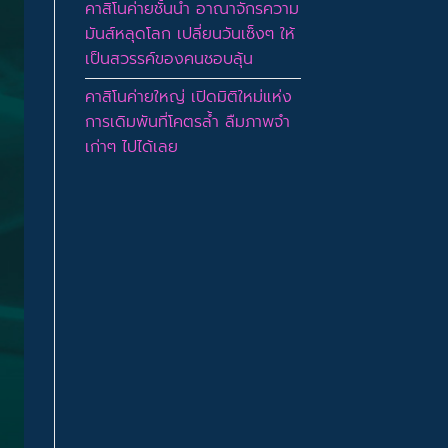
คาสิโนค่ายชั้นนำ อาณาจักรความ
มันส์หลุดโลก เปลี่ยนวันเซ็งๆ ให้
เป็นสวรรค์ของคนชอบลุ้น
คาสิโนค่ายใหญ่ เปิดมิติใหม่แห่ง
การเดิมพันที่โคตรล้ำ ลืมภาพจำ
เก่าๆ ไปได้เลย