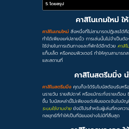
โดยสรุป
คาสิโนเกมใหม่ ใ
คาสิโนเกมใหม่
สิ่งหนึ่งที่ไม่สามารถปฏิเสธไ
ทำได้เพียงแค่ปลายนิ้ว การเล่นนั้นไม่จำเป็นต
ใช้จ่ายในการเดินทางและที่พักได้อีกด้วย
คาสิโน
แท็บเล็ต หรือคอมพิวเตอร์ ทำให้คุณสามารถสน
และสถานที่
คาสิโนสตรีมมิ่ง น
คาสิโนสตรีมมิ่ง
คุณก็จะได้รับโบนัสต้อนรับหรื
นรายวัน รายสัปดาห์ หรือแม้กระทั่งรายเดือน ซึ่
ขึ้น โบนัสเหล่านี้ไม่เพียงแต่เพิ่มยอดเงินใ
ระบบใช้งานง่าย
ยังมีโปรสำหรับผู้เล่นที่คงควา
กลยุทธ์ที่ทำให้เป็นที่นิยมอย่างไม่มีที่สิ้นสุด