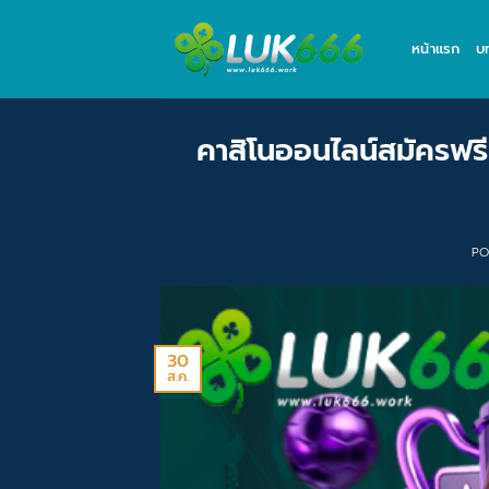
ข้าม
ไป
หน้าแรก
บ
ยัง
เนื้อหา
คาสิโนออนไลน์สมัครฟรี
PO
30
ส.ค.