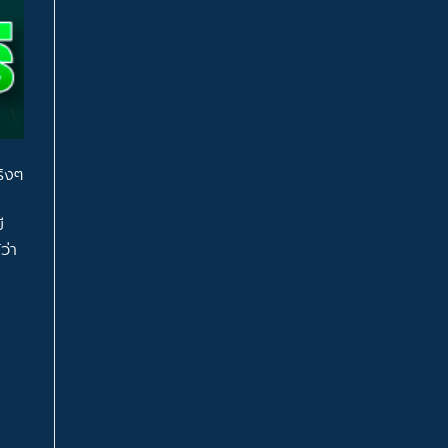
ริงๆ
ี
ว่า