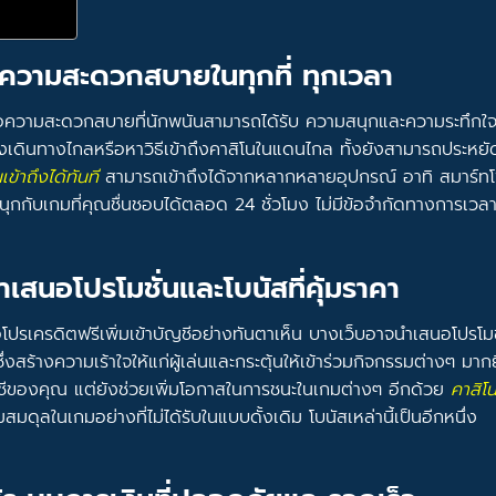
ห้ความสะดวกสบายในทุกที่ ทุกเวลา
ด้คือความสะดวกสบายที่นักพนันสามารถได้รับ ความสนุกและความระทึกใ
้องเดินทางไกลหรือหาวิธีเข้าถึงคาสิโนในแดนไกล ทั้งยังสามารถประหยั
เข้าถึงได้ทันที
สามารถเข้าถึงได้จากหลากหลายอุปกรณ์ อาทิ สมาร์ท
ุกกับเกมที่คุณชื่นชอบได้ตลอด 24 ชั่วโมง ไม่มีข้อจำกัดทางการเวล
ำเสนอโปรโมชั่นและโบนัสที่คุ้มราคา
อโปรเครดิตฟรีเพิ่มเข้าบัญชีอย่างทันตาเห็น บางเว็บอาจนำเสนอโปรโมช
งสร้างความเร้าใจให้แก่ผู้เล่นและกระตุ้นให้เข้าร่วมกิจกรรมต่างๆ มากย
นบัญชีของคุณ แต่ยังช่วยเพิ่มโอกาสในการชนะในเกมต่างๆ อีกด้วย
คาสิโ
มสมดุลในเกมอย่างที่ไม่ได้รับในแบบดั้งเดิม โบนัสเหล่านี้เป็นอีกหนึ่ง