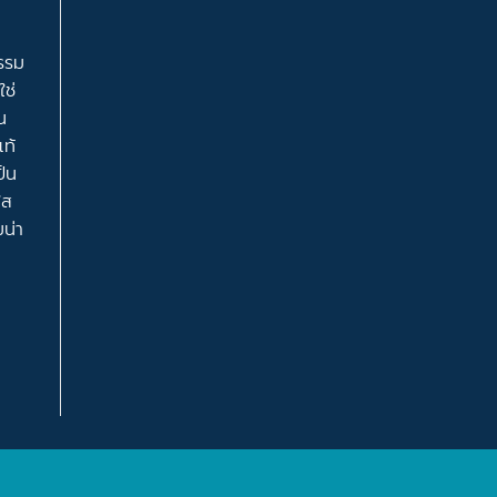
รรม
ใช่
น
ท้
็น
ใส
มน่า