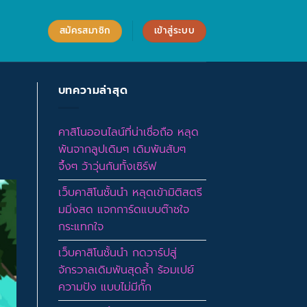
สมัครสมาชิก
เข้าสู่ระบบ
บทความล่าสุด
คาสิโนออนไลน์ที่น่าเชื่อถือ หลุด
พ้นจากลูปเดิมๆ เดิมพันสับๆ
จึ้งๆ ว้าวุ่นกันทั้งเซิร์ฟ
เว็บคาสิโนชั้นนำ หลุดเข้ามิติสตรี
มมิ่งสด แจกการ์ดแบบต๊าชใจ
กระแทกใจ
เว็บคาสิโนชั้นนำ กดวาร์ปสู่
จักรวาลเดิมพันสุดล้ำ ร้อมเปย์
ความปัง แบบไม่มีกั๊ก