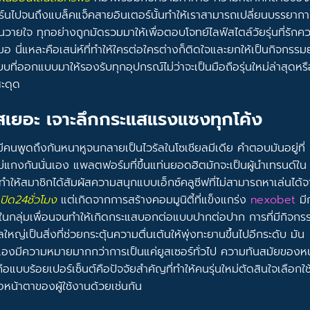
มเดิร์นไปจนถึงแบล็คแจ็คสายอินเตอร์นั้นทำให้เราสามารถเปลี่ยนบรรยาก
่นวายใจ ทุกอย่างถูกมัดรวมมาให้เพื่อตอบโจทย์ไลฟ์สไตล์วัยรุ่นที่รักค
ี่แหละคือเสน่ห์ที่ทำให้ใครต่อใครต่างก็ติดใจและยกให้เป็นกิจกรร
ะบบที่ออกแบบมาให้รองรับทุกอุปกรณ์ไม่ว่าจะเป็นมือถือรุ่นใหม่ล่าสุดหร
ะดุด
สเยอะ เจาะลึกกระแสแรงแซงทุกโค้ง
ีคนพูดถึงกันหนาหูจนกลายเป็นไวรัลในโซเชียลมีเดีย คำตอบมันอยู่ที่
แกงกันนั่นเอง แพลตฟอร์มที่ขึ้นแท่นยอดฮิตมักจะเป็นผู้นำเทรนด์ใน
ทำให้สมาชิกได้สัมผัสความสนุกแบบเอ็กซ์คลูซีฟที่ไม่สามารถหาเล่นได้
เปิด24ชั่วโมง
แต่เกิดจากการสร้างคอมมูนิตี้ที่แข็งแกร่ง
nexobet
มี
ในกลุ่มเพื่อนจนทำให้เกิดกระแสบอกต่อแบบปากต่อปาก การที่มีกิจกร
ใหญ่เป็นสิ่งที่ช่วยกระตุ้นความตื่นเต้นให้พุ่งทะยานขึ้นไปอีกระดับ มัน
่าตัวเองมีความหมายมากกว่าการเป็นแค่ยูสเซอร์ทั่วไป ความทันสมัยของหน
อแบบร้อยเปอร์เซ็นต์คือปัจจัยสำคัญที่ทำให้คนรุ่นใหม่ตัดสินใจเลือกใช
อหน้าตาของผู้ใช้งานด้วยเช่นกัน