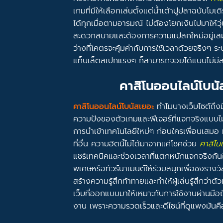
เกมที่มีให้เลือกเล่นตั้งแต่น้ำเต้าปูปลาฉบับโ
ได้ทุกเมื่อตามอารมณ์ ไม่ต้องโยกเงินไปมาให้วุ
สะดวกสบายและต้องการความแปลกใหม่อยู่เสมอ น
ว่างที่โคตรจะคุ้มค่ากับการใช้เวลาด้วยจริงๆ ร
แท็บเล็ตสเปกแรงๆ ก็สามารถจอยได้แบบไม่มีส
คาสิโนออนไลน์โบนั
คาสิโนออนไลน์โบนัสเยอะ
ทำไมบางเว็บไซต์ถึงม
ความปังของตัวเกมและฟีเจอร์ที่แจกจริงแบบไม่
การนำเข้าเทคโนโลยีใหม่ๆ ก่อนใครเพื่อนเสมอ 
ที่อื่น ความฮิตนี้ไม่ได้มาจากแค่โชคช่วย
คาสิโน
แชร์เทคนิคและช่วงเวลาที่แตกหนักแจกจริงกัน
พิเศษหรือทัวร์นาเมนต์ให้ร่วมสนุกเพื่อชิงรางวัล
สร้างความรู้สึกท้าทายและทำให้ผู้เล่นรู้สึกว
เว็บที่ออกแบบมาให้เหมาะกับการใช้งานผ่านมือถื
งาน เพราะความรวดเร็วและดีไซน์ที่ดูแพงมันคื