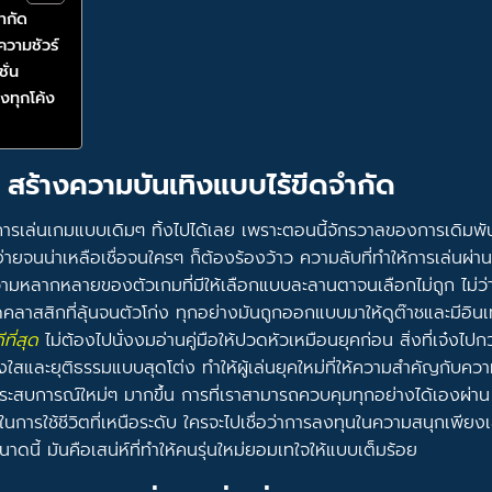
จำกัด
ความชัวร์
ั่น
งทุกโค้ง
าย สร้างความบันเทิงแบบไร้ขีดจำกัด
รเล่นเกมแบบเดิมๆ ทิ้งไปได้เลย เพราะตอนนี้จักรวาลของการเดิมพั
ึงง่ายจนน่าเหลือเชื่อจนใครๆ ก็ต้องร้องว้าว ความลับที่ทำให้การเล่นผ่าน
วามหลากหลายของตัวเกมที่มีให้เลือกแบบละลานตาจนเลือกไม่ถูก ไม่ว่
ดคลาสสิกที่ลุ้นจนตัวโก่ง ทุกอย่างมันถูกออกแบบมาให้ดูต๊าชและมีอิน
ที่สุด
ไม่ต้องไปนั่งงมอ่านคู่มือให้ปวดหัวเหมือนยุคก่อน สิ่งที่เจ๋งไปกว
่งใสและยุติธรรมแบบสุดโต่ง ทำให้ผู้เล่นยุคใหม่ที่ให้ความสำคัญกับคว
สประสบการณ์ใหม่ๆ มากขึ้น การที่เราสามารถควบคุมทุกอย่างได้เองผ่าน
ในการใช้ชีวิตที่เหนือระดับ ใครจะไปเชื่อว่าการลงทุนในความสนุกเพียงเ
าดนี้ มันคือเสน่ห์ที่ทำให้คนรุ่นใหม่ยอมเทใจให้แบบเต็มร้อย