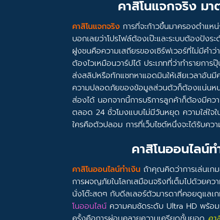
คาสิโนแจกจริง มาตร
คาสิโนแจกจริง
การที่จะก้าวขึ้นมาครองตำแหน่ง
บอกเลยว่าโปรไฟล์ต้องเป๊ะและระบบต้องปังระดับ
ฝูงชนคือความเสถียรของเซิร์ฟเวอร์ที่ไม่มีคำว่
ต้องไวเหมือนวาร์ปได้ ประเภทที่ว่าทำรายการปุ
ส่งสลิปหรือทักแชทหาแอดมินให้เสียเวลาอันมีค่
ความปลอดภัยของข้อมูลส่วนตัวก็ต้องแน่นหนาร
ส่องได้ นอกจากนี้การบริการลูกค้าก็ต้องมีควา
ตลอด 24 ชั่วโมงแบบไม่มีวันหยุด ความใส่ใจในร
ใครคือตัวปลอม การที่เว็บไซต์หนึ่งจะได้รับความ
คาสิโนออนไลน์ทำเ
คาสิโนออนไลน์ทำเงิน
ถ้าคุณคิดว่าการเล่นเกมอ
การผจญภัยในโลกเสมือนจริงที่เต็มไปด้วยความห
นั่งโต๊ะสดๆ กับดีลเลอร์ตัวมารดาที่คอยดูแลเ
โนออนไลน์
ความคมชัดระดับ Ultra HD พร้อมระบ
ครั้งคือการผ่อนคลายความเครียดชั้นยอด
คาส