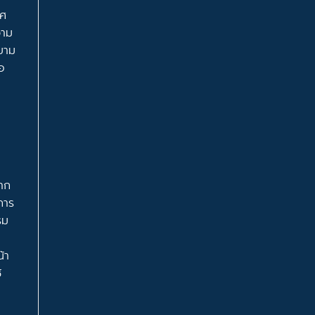
าศ
วาม
มยาม
ือ
จาก
การ
รม
้า
้