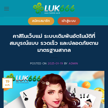
ข้าม
ไป
ยัง
เนื้อหา
สมัครสมาชิก
เข้าสู่ระบบ
คาสิโนเว็บแม่ ระบบเดิมพันอัตโนมัติที่
สมบูรณ์แบบ รวดเร็ว และปลอดภัยตาม
มาตรฐานสากล
POSTED ON
2025-01-19
BY
ADMIN
19
ม.ค.