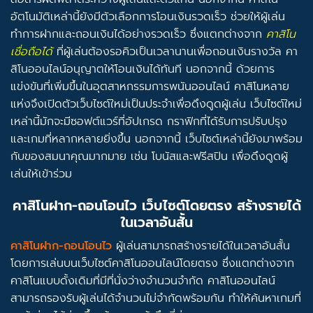
อัตโนมัติเหล่านี้ยังมีตัวเลือกการโอนเงินรวดเร็ว ช่วยให้ผู้เล่น
ทำการฝากและถอนเงินได้อย่างรวดเร็ว ซึ่งแตกต่างจาก
คาสิโน
เชื่อถือได้
ที่ผู้เล่นต้องรอคิวเป็นเวลานานเพื่อถอนเงินรางวัล คา
สิโนออนไลน์อนุญาตให้โอนเงินได้ทันที นอกจากนี้ ด้วยการ
แข่งขันที่เพิ่มขึ้นในอุตสาหกรรมการพนันออนไลน์ คาสิโนหลาย
แห่งจึงเปิดตัวเว็บไซต์ใหม่เป็นประจำเพื่อดึงดูดผู้เล่น เว็บไซต์ใหม่
เหล่านี้มักจะมีซอฟต์แวร์ที่อัปเกรด กราฟิกที่ได้รับการปรับปรุง
และเกมที่หลากหลายยิ่งขึ้น นอกจากนี้ เว็บไซต์เหล่านี้ยังมาพร้อม
กับของสมนาคุณมากมาย เช่น โบนัสและฟรีสปิน เพื่อดึงดูดผู้
เล่นให้เข้าร่วม
คาสิโนฝาก-ถอนโอนไว เว็บไซต์โดยตรง สร้างรายได้
ในเวลาอันสั้น
คาสิโนฝาก-ถอนโอนไว
ผู้เล่นสามารถสร้างรายได้ในเวลาอันสั้น
โดยการเล่นบนเว็บไซต์คาสิโนออนไลน์โดยตรง ซึ่งแตกต่างจาก
คาสิโนแบบดั้งเดิมที่มีที่นั่งว่างจำนวนจำกัด คาสิโนออนไลน์
สามารถรองรับผู้เล่นได้จำนวนไม่จำกัดพร้อมกัน ทำให้ค้นหาเกมที่