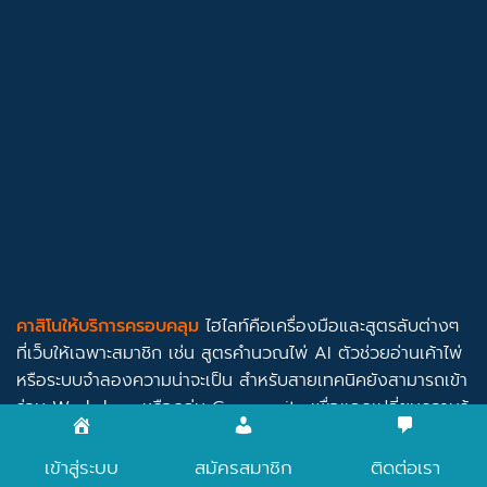
คาสิโนให้บริการครอบคลุม
ไฮไลท์คือเครื่องมือและสูตรลับต่างๆ
ที่เว็บให้เฉพาะสมาชิก เช่น สูตรคำนวณไพ่ AI ตัวช่วยอ่านเค้าไพ่
หรือระบบจำลองความน่าจะเป็น สำหรับสายเทคนิคยังสามารถเข้า
ร่วม Workshop หรือกลุ่ม Community เพื่อแลกเปลี่ยนความรู้
และแนะนำเทคนิคสดใหม่ โดยเฉพาะผู้ที่เน้นกำไรระยะยาวจะปรับวิธี
เล่นตามสถานการณ์และโปรโมชั่นที่ออกใหม่ การเดิมพันที่ดีจึง
เข้าสู่ระบบ
สมัครสมาชิก
ติดต่อเรา