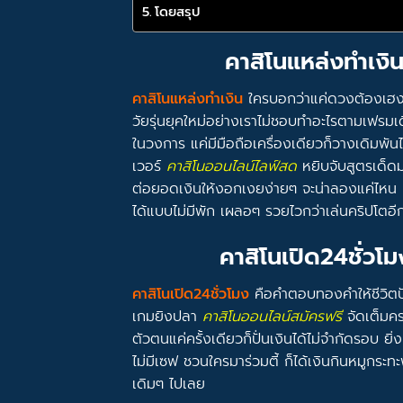
โดยสรุป
คาสิโนแหล่งทำเงิ
คาสิโนแหล่งทำเงิน
ใครบอกว่าแค่ดวงต้องเฮงเท่
วัยรุ่นยุคใหม่อย่างเราไม่ชอบทำอะไรตามเฟรม
ในวงการ แค่มีมือถือเครื่องเดียวก็วางเดิมพันไ
เวอร์
คาสิโนออนไลน์ไลฟ์สด
หยิบจับสูตรเด็ด
ต่อยอดเงินให้งอกเงยง่ายๆ จะน่าลองแค่ไหน เปิด
ได้แบบไม่มีพัก เผลอๆ รวยไวกว่าเล่นคริปโตอี
คาสิโนเปิด24ชั่วโ
คาสิโนเปิด24ชั่วโมง
คือคำตอบทองคำให้ชีวิตปัง
เกมยิงปลา
คาสิโนออนไลน์สมัครฟรี
จัดเต็มคร
ตัวตนแค่ครั้งเดียวก็ปั่นเงินได้ไม่จำกัดรอบ ยิ
ไม่มีเซฟ ชวนใครมาร่วมตี้ ก็ได้เงินกินหมูกร
เดิมๆ ไปเลย