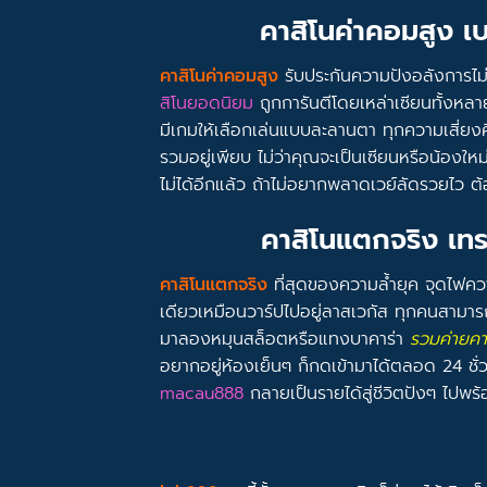
คาสิโนค่าคอมสูง เ
คาสิโนค่าคอมสูง
รับประกันความปังอลังการไม
สิโนยอดนิยม
ถูกการันตีโดยเหล่าเซียนทั้งห
มีเกมให้เลือกเล่นแบบละลานตา ทุกความเสี่ยงค
รวมอยู่เพียบ ไม่ว่าคุณจะเป็นเซียนหรือน้องใ
ไม่ได้อีกแล้ว ถ้าไม่อยากพลาดเวย์ลัดรวยไว ต
คาสิโนแตกจริง เทรนด
คาสิโนแตกจริง
ที่สุดของความล้ำยุค จุดไฟค
เดียวเหมือนวาร์ปไปอยู่ลาสเวกัส ทุกคนสามาร
มาลองหมุนสล็อตหรือแทงบาคาร่า
รวมค่ายคา
อยากอยู่ห้องเย็นๆ ก็กดเข้ามาได้ตลอด 24 ชั่
macau888
กลายเป็นรายได้สู่ชีวิตปังๆ ไปพร้