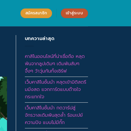
สมัครสมาชิก
เข้าสู่ระบบ
บทความล่าสุด
คาสิโนออนไลน์ที่น่าเชื่อถือ หลุด
พ้นจากลูปเดิมๆ เดิมพันสับๆ
จึ้งๆ ว้าวุ่นกันทั้งเซิร์ฟ
เว็บคาสิโนชั้นนำ หลุดเข้ามิติสตรี
มมิ่งสด แจกการ์ดแบบต๊าชใจ
กระแทกใจ
เว็บคาสิโนชั้นนำ กดวาร์ปสู่
จักรวาลเดิมพันสุดล้ำ ร้อมเปย์
ความปัง แบบไม่มีกั๊ก