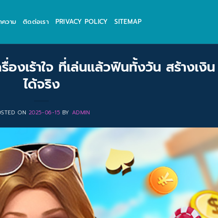
ทความ
ติดต่อเรา
PRIVACY POLICY
SITEMAP
รื่องเร้าใจ ที่เล่นแล้วฟินทั้งวัน สร้างเงิน
ได้จริง
OSTED ON
2025-06-15
BY
ADMIN