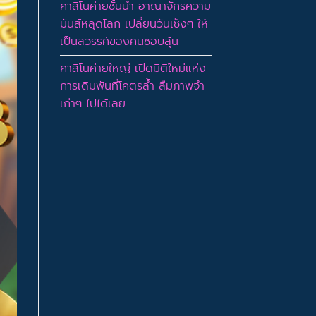
คาสิโนค่ายชั้นนำ อาณาจักรความ
มันส์หลุดโลก เปลี่ยนวันเซ็งๆ ให้
เป็นสวรรค์ของคนชอบลุ้น
คาสิโนค่ายใหญ่ เปิดมิติใหม่แห่ง
การเดิมพันที่โคตรล้ำ ลืมภาพจำ
เก่าๆ ไปได้เลย