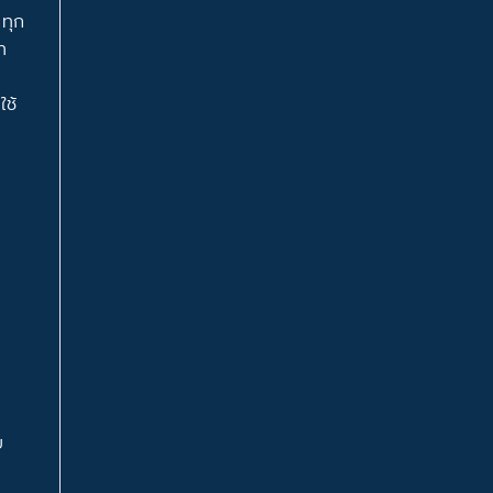
 ทุก
ท
ใช้
ย