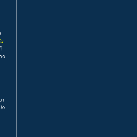
ม
ัน
ก็
่าง
สมา
ปัง