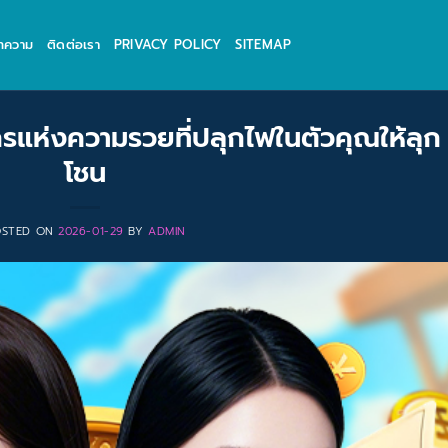
ทความ
ติดต่อเรา
PRIVACY POLICY
SITEMAP
กรแห่งความรวยที่ปลุกไฟในตัวคุณให้ลุก
โชน
OSTED ON
2026-01-29
BY
ADMIN