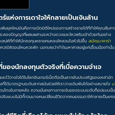
ตร์แห่งการเดาใจให้กลายเป็นเงินล้าน
มพันยุคใหม่มันคือการเปิดมิติใหม่ของการสร้างรายได้ที่ทำให้คุณลืมกา
มประลองปัญญาที่ผสมผสานระหว่างดวงและไหวพริบเข้าด้วยกันอย่าง
อเสน่ห์ที่ทำให้นักลงทุนหลายคนหลงใหลจนโงหัวไม่ขึ้น
สมัครบาคาร่า
ควรใส่ตอนไหนควรพัก บอกเลยว่ากำไรมหาศาลอยู่แค่เอื้อมมือเท่านั้น
ี่ของนักลงทุนตัวจริงที่เบื่อความจำเจ
ยและไว้วางใจได้ในโลกอินเทอร์เน็ตถือเป็นลาภอันประเสริฐของเหล่านัก
่งที่ได้มาตรฐานระดับสากลมันช่วยให้เราวางเดิมพันได้อย่างสบายใจ
บ
อโดนโกงในภายหลัง ความมั่นคงทางการเงินของระบบระดับท็อปแบบนี้เข
กจริงแบบไม่มีกั๊กจนบางคนเปลี่ยนชีวิตจากคนธรรมดาให้กลายเป็นเศร