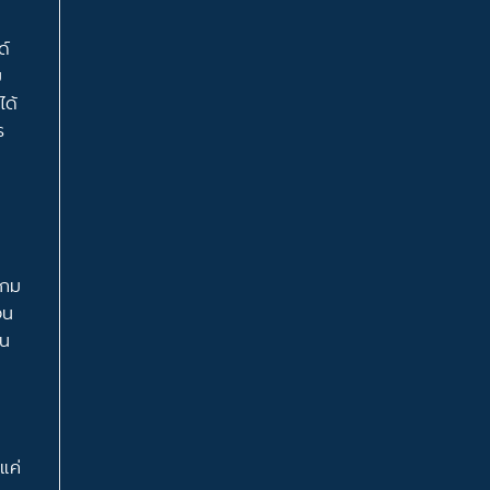
ด์
ม
ได้
ร
เกม
จน
ยน
แค่