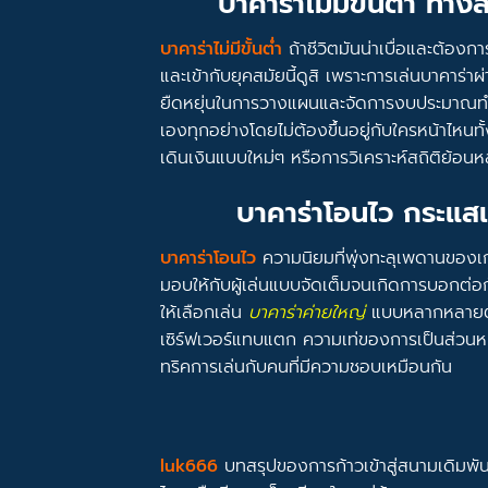
บาคาร่าไม่มีขั้นต่ำ ทาง
บาคาร่าไม่มีขั้นต่ำ
ถ้าชีวิตมันน่าเบื่อและต้อง
และเข้ากับยุคสมัยนี้ดูสิ เพราะการเล่นบาคาร่า
ยืดหยุ่นในการวางแผนและจัดการงบประมาณทำไ
เองทุกอย่างโดยไม่ต้องขึ้นอยู่กับใครหน้าไหนทั้
เดินเงินแบบใหม่ๆ หรือการวิเคราะห์สถิติย้อนหล
บาคาร่าโอนไว กระแสแ
บาคาร่าโอนไว
ความนิยมที่พุ่งทะลุเพดานของเก
มอบให้กับผู้เล่นแบบจัดเต็มจนเกิดการบอกต่อก
ให้เลือกเล่น
บาคาร่าค่ายใหญ่
แบบหลากหลายต้
เซิร์ฟเวอร์แทบแตก ความเท่ของการเป็นส่วนหน
ทริคการเล่นกับคนที่มีความชอบเหมือนกัน
luk666
บทสรุปของการก้าวเข้าสู่สนามเดิมพันอ