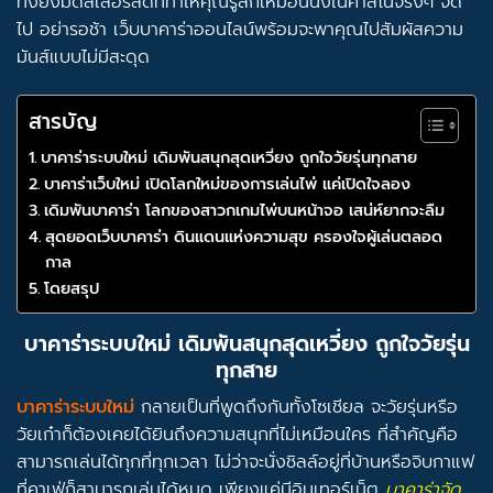
ทั้งยังมีดีลเลอร์สดที่ทำให้คุณรู้สึกเหมือนนั่งในคาสิโนจริงๆ จัด
ไป อย่ารอช้า เว็บบาคาร่าออนไลน์พร้อมจะพาคุณไปสัมผัสความ
มันส์แบบไม่มีสะดุด
สารบัญ
บาคาร่าระบบใหม่ เดิมพันสนุกสุดเหวี่ยง ถูกใจวัยรุ่นทุกสาย
บาคาร่าเว็บใหม่ เปิดโลกใหม่ของการเล่นไพ่ แค่เปิดใจลอง
เดิมพันบาคาร่า โลกของสาวกเกมไพ่บนหน้าจอ เสน่ห์ยากจะลืม
สุดยอดเว็บบาคาร่า ดินแดนแห่งความสุข ครองใจผู้เล่นตลอด
กาล
โดยสรุป
บาคาร่าระบบใหม่ เดิมพันสนุกสุดเหวี่ยง ถูกใจวัยรุ่น
ทุกสาย
บาคาร่าระบบใหม่
กลายเป็นที่พูดถึงกันทั้งโซเชียล จะวัยรุ่นหรือ
วัยเก๋าก็ต้องเคยได้ยินถึงความสนุกที่ไม่เหมือนใคร ที่สำคัญคือ
สามารถเล่นได้ทุกที่ทุกเวลา ไม่ว่าจะนั่งชิลล์อยู่ที่บ้านหรือจิบกาแฟ
ที่คาเฟ่ก็สามารถเล่นได้หมด เพียงแค่มีอินเทอร์เน็ต
บาคาร่าจัด