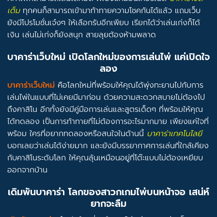
เต็ม
ทุกคนก็สามารถเข้ามาท้าทายความโชคกันได้แล้ว แถมเว็บ
ยังมีโปรโมชั่นเจ๋งๆ ให้เลือกรับอีกเพียบ เรียกได้ว่าเล่นเก่งก็ได้
เงิน เล่นไม่เก่งก็ยังสนุก สายลุยต้องห้ามพลาด
บาคาร่าเว็บใหม่ เปิดโลกใหม่ของการเล่นไพ่ แค่เปิดใจ
ลอง
บาคาร่าเว็บใหม่
คือโลกใหม่ที่พร้อมให้คุณได้พุ่งทะยานไปกับการ
เล่นไพ่ในแบบที่ไม่เคยมีมาก่อน ด้วยความสะดวกสบายไม่ต้องไป
ถึงคาสิโน อีกทั้งยังมีคู่มือการเล่นและสูตรเด็ดๆ ที่พร้อมให้คุณ
ได้ทดลอง เป็นการท้าทายที่ไม่ต้องการอะไรมากมาย เพียงแค่ใจที่
พร้อม ใครที่อยากทดลองหรือสนใจในด้านนี้
บาคาร่าเทคโนโลยี
บอกเลยว่าเล่นได้ง่ายมาก และยังมีบรรยากาศการเล่นที่ใกล้เคียง
กับคาสิโนระดับโลก ให้คุณลุ้นเหมือนอยู่ที่โต๊ะแบบไม่ต้องเหยียบ
ออกจากบ้าน
เดิมพันบาคาร่า โลกของสาวกเกมไพ่บนหน้าจอ เสน่ห์
ยากจะลืม