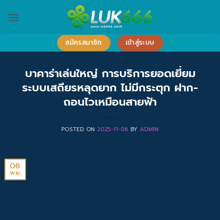
ข้าม
ไป
ยัง
เนื้อหา
สมัครสมาชิก
เข้าสู่ระบบ
บาคาร่าเล่นใหญ่ การบริการยอดเยี่ยม
ระบบเสถียรหลุดยาก ไม่มีกระตุก ฝาก-
ถอนไวเหมือนสายฟ้า
POSTED ON
2025-11-06
BY
ADMIN
06
พ.ย.