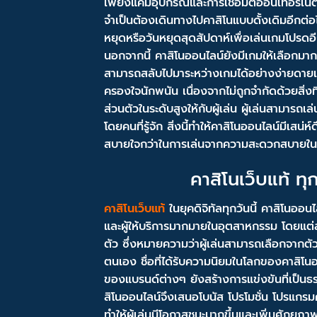
เพียงแค่มีอุปกรณ์และการเชื่อมต่ออินเทอร์เน็ต 
จำเป็นต้องเดินทางไปคาสิโนแบบดั้งเดิมอีกต่อไ
หยุดหรือวันหยุดสุดสัปดาห์เพื่อเล่นเกมโปรด
นอกจากนี้ คาสิโนออนไลน์ยังมีเกมให้เลือกมาก
สามารถสลับไปมาระหว่างเกมได้อย่างง่ายดายแล
ครองใจนักพนัน เนื่องจากไม่ถูกจำกัดด้วยสิ่ง
ส่วนตัวในระดับสูงให้กับผู้เล่น ผู้เล่นสามาร
โดยคนที่รู้จัก สิ่งนี้ทำให้คาสิโนออนไลน์มีเสน
สบายใจกว่าในการเล่นจากความสะดวกสบายใ
คาสิโนเว็บแท้ ทุ
คาสิโนเว็บแท้
ในยุคดิจิทัลทุกวันนี้ คาสิโนออน
และผู้ให้บริการมากมายในอุตสาหกรรม โดยแต่
ตัว ซึ่งหมายความว่าผู้เล่นสามารถเลือกจาก
ตนเอง ชื่อที่ได้รับความนิยมในโลกของคาสิโน
ของแบรนด์ต่างๆ ยังสร้างการแข่งขันที่เป็นธร
สิโนออนไลน์จึงเสนอโบนัส โปรโมชั่น โปรแกรมคว
ทำให้ผู้เล่นมีโอกาสชนะมากขึ้นและเพิ่มศักยภ