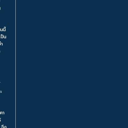
่
น
นี้
เป็น
จำ
ก
์
ะ
 คา
้
 จึง