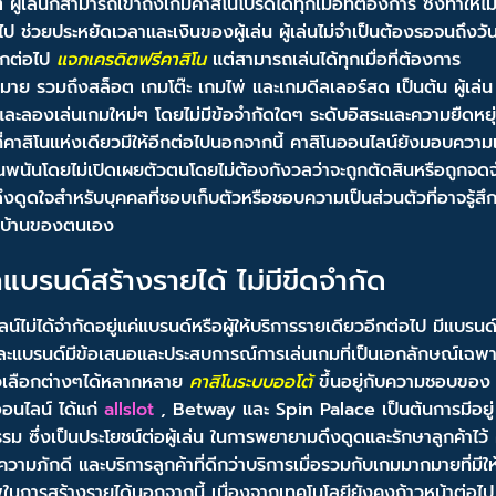
ผู้เล่นก็สามารถเข้าถึงเกมคาสิโนโปรดได้ทุกเมื่อที่ต้องการ ซึ่งทำให้ไม
ป ช่วยประหยัดเวลาและเงินของผู้เล่น ผู้เล่นไม่จำเป็นต้องรอจนถึงวั
อีกต่อไป
แจกเครดิตฟรีคาสิโน
แต่สามารถเล่นได้ทุกเมื่อที่ต้องการ
มาย รวมถึงสล็อต เกมโต๊ะ เกมไพ่ และเกมดีลเลอร์สด เป็นต้น ผู้เล่น
ะลองเล่นเกมใหม่ๆ โดยไม่มีข้อจำกัดใดๆ ระดับอิสระและความยืดหยุ่น
ที่คาสิโนแห่งเดียวมีให้อีกต่อไปนอกจากนี้ คาสิโนออนไลน์ยังมอบความ
ถเล่นพนันโดยไม่เปิดเผยตัวตนโดยไม่ต้องกังวลว่าจะถูกตัดสินหรือถูกจด
่ห์ดึงดูดใจสำหรับบุคคลที่ชอบเก็บตัวหรือชอบความเป็นส่วนตัวที่อาจรู้สึ
นบ้านของตนเอง
กแบรนด์สร้างรายได้ ไม่มีขีดจำกัด
ไลน์ไม่ได้จำกัดอยู่แค่แบรนด์หรือผู้ให้บริการรายเดียวอีกต่อไป มีแบรนด
ละแบรนด์มีข้อเสนอและประสบการณ์การเล่นเกมที่เป็นเอกลักษณ์เฉพา
ตัวเลือกต่างๆได้หลากหลาย
คาสิโนระบบออโต้
ขึ้นอยู่กับความชอบของ
ออนไลน์ ได้แก่
allslot
, Betway และ Spin Palace เป็นต้นการมีอยู่
รม ซึ่งเป็นประโยชน์ต่อผู้เล่น ในการพยายามดึงดูดและรักษาลูกค้าไว้
ามภักดี และบริการลูกค้าที่ดีกว่าบริการเมื่อรวมกับเกมมากมายที่มีให
าพในการสร้างรายได้นอกจากนี้ เนื่องจากเทคโนโลยียังคงก้าวหน้าต่อไป