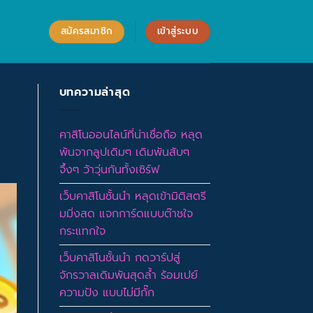
สมัครสมาชิก
เข้าสู่ระบบ
บทความล่าสุด
คาสิโนออนไลน์ที่น่าเชื่อถือ หลุด
พ้นจากลูปเดิมๆ เดิมพันสับๆ
จึ้งๆ ว้าวุ่นกันทั้งเซิร์ฟ
เว็บคาสิโนชั้นนำ หลุดเข้ามิติสตรี
มมิ่งสด แจกการ์ดแบบต๊าชใจ
กระแทกใจ
เว็บคาสิโนชั้นนำ กดวาร์ปสู่
จักรวาลเดิมพันสุดล้ำ ร้อมเปย์
ความปัง แบบไม่มีกั๊ก