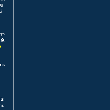
็น
์
รุง
ล่น
ด
การ
ำไร
าร