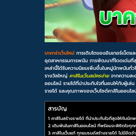
บาคาร่าเว็บใหม่
การเติบโตของอินเทอร์เน็ตแล
อุตสาหกรรมการพนัน การพัฒนาที่โดดเด่นที่ส
เหล่านี้ได้รับความนิยมเพิ่มขึ้นในหมู่นักพนั
รางวัลใหญ่
คาสิโนเว็บสมัครง่าย
จากความสะด
ออนไลน์ รายได้ที่น่าประทับใจที่มอบให้กับผู้เล่
รายได้ และคุณภาพของเว็บไซต์คาสิโนออนไลน
สารบัญ
คาสิโนสร้างรายได้ ที่น่าประทับใจที่สุดให้กับนักพ
เดิมพันในคาสิโนออนไลน์ ที่พร้อมจะพิชิตใจทุกคน
คาสิโนเว็บแท้ ทุกแบรนด์สร้างรายได้ ไม่มีขีดจำ