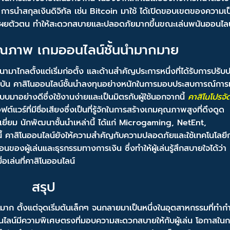
ง การนำสกุลเงินดิจิทัล เช่น Bitcoin มาใช้ ได้เปิดขอบเขตของความเป
เปิดเผยตัวตน ทำให้สะดวกสบายและปลอดภัยมากขึ้นขณะเล่นพนันออนไลน
คุณภาพ เกมออนไลน์ชั้นนำมากมาย
ามาไกลตั้งแต่เริ่มก่อตั้ง และด้านสำคัญประการหนึ่งที่ได้รับการปรับป
ุบัน คาสิโนออนไลน์ชั้นนำลงทุนอย่างหนักในการมอบประสบการณ์การเ
กแบบมาอย่างดีซึ่งใช้งานง่ายและเป็นมิตรกับผู้ใช้นอกจากนี้
คาสิโนโปรจั
วร์ที่มีชื่อเสียงซึ่งเป็นที่รู้จักในการสร้างเกมคุณภาพสูงที่ดึงดูด
เยี่ยม นักพัฒนาชั้นนำเหล่านี้ ได้แก่ Microgaming, NetEnt,
 คาสิโนออนไลน์ยังให้ความสำคัญกับความปลอดภัยและใช้เทคโนโลยี
่อนของผู้เล่นและธุรกรรมทางการเงิน ซึ่งทำให้ผู้เล่นรู้สึกสบายใจได้ว่า
อเล่นที่คาสิโนออนไลน์
สรุป
มาก ตั้งแต่จุดเริ่มต้นเล็กๆ จนกลายมาเป็นหนึ่งในอุตสาหกรรมที่ทำก
นไลน์มีความพิเศษตรงที่มอบความสะดวกสบายให้กับผู้เล่น โอกาสในก