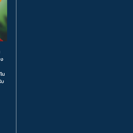
น
ิง
ิโน
รับ