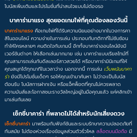
โบนัสเพิ่มเติมและโปรโมชั่นที่น่าสนใจแบบไม่ต้องรอ
บาคาร่ามาแรง สุดยอดเกมไพ่ที่คุณต้องลองวันนี้
บาคาร่ามาแรง
คือเกมไพ่ที่ได้รับความนิยมอย่างมากในวงการคา
สิโนออนไลน์ ความง่ายในการเล่น ประกอบกับกติกาที่ไม่ซับซ้อน
ทำให้ใครหลายๆ คนติดใจกับเกมนี้ อีกทั้งบาคาร่าออนไลน์ยังมี
เวอร์ชันต่างๆ ให้เลือกเล่นมากมาย เช่น บาคาร่าแบบเรียลไทม์ที่
คุณสามารถเล่นกับดีลเลอร์สาวสวยได้ หรือบาคาร่ามินิเกมที่ให้
คุณสนุกได้ทุกนาทีในเวลาว่าง นอกจากนี้ การเล่น
เว็บพนันบาคา
ร่า
ยังมีโปรโมชั่นเด็ดๆ รอให้คุณเข้ามาค้นหา ไม่ว่าจะเป็นโบนัส
ต้อนรับ โบนัสการฝากเงิน หรือแจ็คพ็อตที่คุณไม่ควรพลาด
ความมันส์และโอกาสชนะรางวัลใหญ่อยู่ในมือคุณแล้ว แค่คลิกเข้า
มาเล่นกันเลย
เซ็กซี่บาคาร่า ที่พลาดไม่ได้สำหรับนักเสี่ยงดวง
เซ็กซี่บาคาร่า
มาพร้อมกับฟังก์ชันและระบบรักษาความปลอดภัยที่
ทันสมัย ไม่ต้องห่วงเรื่องข้อมูลส่วนตัวรั่วไหล
สล็อตบนมือถือ
มี