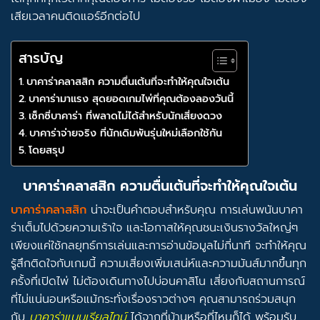
เสียเวลาคนติดแอร์อีกต่อไป
สารบัญ
บาคาร่าคลาสสิก ความตื่นเต้นที่จะทำให้คุณใจเต้น
บาคาร่ามาแรง สุดยอดเกมไพ่ที่คุณต้องลองวันนี้
เซ็กซี่บาคาร่า ที่พลาดไม่ได้สำหรับนักเสี่ยงดวง
บาคาร่าจ่ายจริง ที่นักเดิมพันรุ่นใหม่เลือกใช้กัน
โดยสรุป
บาคาร่าคลาสสิก ความตื่นเต้นที่จะทำให้คุณใจเต้น
บาคาร่าคลาสสิก
น่าจะเป็นคำตอบสำหรับคุณ การเล่นพนันบาคา
ร่าเต็มไปด้วยความเร้าใจ และโอกาสให้คุณชนะเงินรางวัลใหญ่ๆ
เพียงแค่ใช้กลยุทธ์การเล่นและการอ่านข้อมูลไม่กี่นาที จะทำให้คุณ
รู้สึกติดใจกับเกมนี้ ความเสี่ยงเพิ่มเสน่ห์และความมันส์มากขึ้นทุก
ครั้งที่เปิดไพ่ ไม่ต้องเดินทางไปบ่อนคาสิโน เสี่ยงกับสถานการณ์
ที่ไม่แน่นอนหรือแม้กระทั่งเรื่องราวต่างๆ คุณสามารถร่วมสนุก
กับ
บาคาร่าแบบเรียลไทม์
ได้จากที่บ้านหรือที่ไหนก็ได้ พร้อมรับ