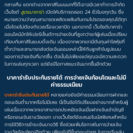
กลางคืน แตกต่างจากคาสิโนบนบกที่โต๊ะอาจมีเวลาทำการจำกัด
เว็บไซต์
สูตรบาคาร่า
เปิดให้บริการตลอด 24 ชั่วโมงทุกวัน ซึ่ง
หมายความว่าคุณสามารถเพลิดเพลินกับเกมโปรดของคุณได้ทุก
เมื่อโดยไม่ต้องกังวลเรื่องเวลาปิด นอกจากนี้ เว็บไซต์บาคาร่า
ออนไลน์มักให้เปอร์เซ็นต์การจ่ายเงินที่สูงกว่าแก่ผู้เล่นเมื่อเปรียบ
เทียบกับคาสิโนแบบดั้งเดิม เนื่องจากพวกเขามีต้นทุนค่าโสหุ้ยที่
ต่ำกว่าและสามารถส่งต่อเงินออมเหล่านี้ให้กับลูกค้าในรูปแบบ
ของการจ่ายเงินที่มากขึ้น ดังนั้นไม่เพียงแต่คุณจะมีความสะดวก
ในการเล่นทุกเวลา แต่ยังมีโอกาสชนะเงินมากขึ้นอีกด้วย
บาคาร่ารับประกันรายได้ การจ่ายเงินก้อนโตและไม่มี
ค่าธรรมเนียม
บาคาร่ารับประกันรายได้
หลายแห่งยังมีค่าธรรมเนียมการฝากและ
ถอนเงินต่ำมากหรือไม่มีเลย นี่เป็นข้อได้เปรียบอย่างมากสำหรับผู้
เล่นเนื่องจากพวกเขาสามารถประหยัดเงินเมื่อฝากเงินเข้าบัญชี
หรือถอนเงินรางวัลออก บางเว็บไซต์ยังเสนอโบนัสพิเศษสำหรับ
การใช้วิธีการชำระเงินบางวิธี ซึ่งช่วยเพิ่มโอกาสในการจ่ายเงิน
รางวัลก้อนใหญ่อีกด้วย เพียงไม่กี่ขั้นตอนง่ายๆ ในการเริ่มเล่น