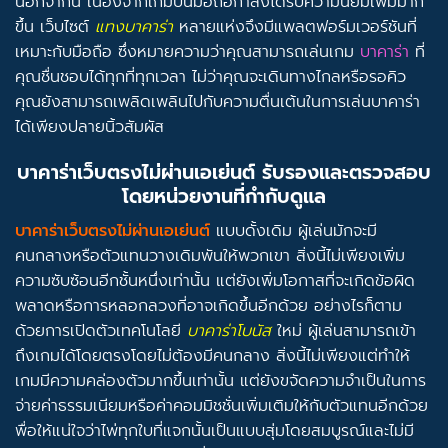
นอกจากนี้ เนื่องจากเกมบนมือถือกำลังได้รับความนิยมเพิ่มมาก
ขึ้น เว็บไซต์
แทงบาคาร่า
หลายแห่งจึงมีแพลตฟอร์มเวอร์ชันที่
เหมาะกับมือถือ ซึ่งหมายความว่าคุณสามารถเล่นเกม
บาคาร่า
ที่
คุณชื่นชอบได้ทุกที่ทุกเวลา ไม่ว่าคุณจะเดินทางไกลหรือรอคิว
คุณยังสามารถเพลิดเพลินไปกับความตื่นเต้นในการเล่นบาคาร่า
ได้เพียงปลายนิ้วสัมผัส
บาคาร่าเว็บตรงไม่ผ่านเอเย่นต์ รับรองและตรวจสอบ
โดยหน่วยงานที่กำกับดูแล
บาคาร่าเว็บตรงไม่ผ่านเอเย่นต์
แบบดั้งเดิม ผู้เล่นมักจะมี
คนกลางหรือตัวแทนวางเดิมพันให้พวกเขา สิ่งนี้ไม่เพียงเพิ่ม
ความซับซ้อนอีกชั้นหนึ่งเท่านั้น แต่ยังเพิ่มโอกาสที่จะเกิดข้อผิด
พลาดหรือการหลอกลวงที่อาจเกิดขึ้นอีกด้วย อย่างไรก็ตาม
ด้วยการเปิดตัวเทคโนโลยี
บาคาร่าโบนัส
ใหม่ ผู้เล่นสามารถเข้า
ถึงเกมได้โดยตรงโดยไม่ต้องมีคนกลาง สิ่งนี้ไม่เพียงแต่ทำให้
เกมมีความคล่องตัวมากขึ้นเท่านั้น แต่ยังขจัดความจำเป็นในการ
จ่ายค่าธรรมเนียมหรือค่าคอมมิชชั่นเพิ่มเติมให้กับตัวแทนอีกด้วย
พื่อให้แน่ใจว่าไพ่ทุกใบที่แจกนั้นเป็นแบบสุ่มโดยสมบูรณ์และไม่มี