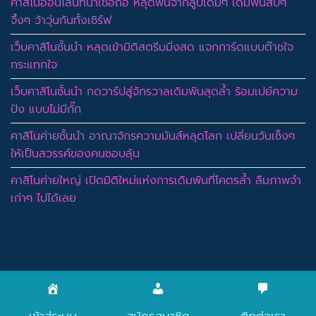
คาสิโนออนไลน์ที่น่าเชื่อถือ หลุดพ้นจากลูปเดิมๆ เดิมพันสับๆ
จึ้งๆ ว้าวุ่นกันทั้งเซิร์ฟ
เว็บคาสิโนชั้นนำ หลุดเข้ามิติสตรีมมิ่งสด แจกการ์ดแบบต๊าชใจ
กระแทกใจ
เว็บคาสิโนชั้นนำ กดวาร์ปสู่จักรวาลเดิมพันสุดล้ำ ร้อมเปย์ความ
ปัง แบบไม่มีกั๊ก
คาสิโนค่ายชั้นนำ อาณาจักรความมันส์หลุดโลก เปลี่ยนวันเซ็งๆ
ให้เป็นสวรรค์ของคนชอบลุ้น
คาสิโนค่ายใหญ่ เปิดมิติใหม่แห่งการเดิมพันที่โคตรล้ำ ลืมภาพจำ
เก่าๆ ไปได้เลย
หน้าแรก
บทความ
ติดต่อเรา
PRIVACY POLICY
SITEMAP
Copyright 2026 ©
luk666