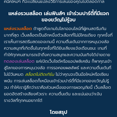
คนิคใหม่ๆ ที่จะเปลี่ยนแปลงวิธีการเล่นของคุณไปตลอดกาล
แหล่งรวมสล็อต เล่นฟินส์ๆ เข้าร่วมปาร์ตี้ที่มีแจก
ของขวัญไม่รู้จบ
แหล่งรวมสล็อต
ถ้าพูดถึงเกมในโลกออนไลน์ที่ผู้คนสตรีมกัน
มากที่สุด เว็บสล็อตเป็นอีกหนึ่งตัวเลือกที่ไม่มีใครเถียง ทุกครั้งที่
เราเห็นการสตรีมสดของเกมนี้ ความตื่นเต้นจากการหมุนวงล้อ
ความสนุกที่เกิดขึ้นในทุกครั้งที่ได้ยินเสียงแจ้งเตือนชนะ เกมที่
ทำให้ทุกคนสามารถเข้าถึงความสนุกและความบันเทิงได้ง่ายดาย
ทดลองเล่นสล็อต
แค่เปิดเว็บไซต์หรือแอปพลิเคชัน ก็พาคุณเข้า
สู่โลกของการหมุนวงล้อ การรอคอยผลลัพธ์ และความตื่นเต้นที่
ไม่มีวันหมด
สล็อตไม่ติดเทิร์น
ไม่ว่าคุณจะเป็นมือใหม่หรือเซียน
พนัน การเล่นสล็อตก็เหมือนเข้าร่วมปาร์ตี้ที่มีแจกของขวัญไม่รู้
จบ ทำให้เรารู้สึกว่าเราคือส่วนหนึ่งของการผจญภัยนี้ เว็บสล็อต
ยอดฮิตสร้างเสียงหัวเราะ ความตื่นเต้น และแน่นอนว่าเงิน
รางวัลที่ทุกคนอยากได้
โดยสรุป