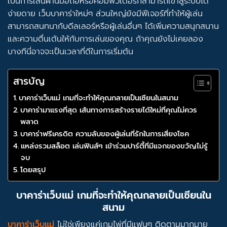
เป็นการเล่นผ่านมือถือหรือคอมพิวเตอร์ก็สามารถเข้าสู่ระบบได้
ง่ายดาย เว็บบาคาร่าใหม่ๆ ส่วนใหญ่ยังมีฟีเจอร์ที่ทำให้ผู้เล่น
สามารถสนทนากับดีลเลอร์หรือผู้เล่นอื่นๆ ได้เพิ่มความสนุกสนาน
และความตื่นเต้นให้กับการเล่นของคุณ ถ้าคุณยังไม่เคยลอง
บางทีนี่อาจจะเป็นเวลาที่ดีในการเริ่มต้น
สารบัญ
บาคาร่าเว็บแม่ เกมที่จะทำให้คุณกลายเป็นเซียนในสนาม
บาคาร่ามาแรงที่สุด เส้นทางการสร้างรายได้ใหม่ที่คุณไม่ควร
พลาด
บาคาร่าฟรีเครดิต ความลับของผู้เล่นที่รักในการเสี่ยงโชค
แหล่งรวมสล็อต เล่นฟินส์ๆ เข้าร่วมปาร์ตี้ที่มีแจกของขวัญไม่รู้
จบ
โดยสรุป
บาคาร่าเว็บแม่ เกมที่จะทำให้คุณกลายเป็นเซียนใน
สนาม
บาคาร่าเว็บแม่
ไม่ใช่เพียงแค่เกมไพ่ที่มีแฟนๆ ติดตามมากมาย