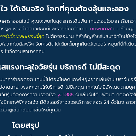
ว ได้เงินจริง โลกที่คุณต้องลุ้นและลอง
บบาคาร่าออนไลน์ คุณจะพบกับสูตรการเดิมพัน เกมจะจบไวมาก เรียกว่
ัครดูสิ หวังว่าคุณจะโชคดีและรวยยิ่งกว่าเดิม
เดิมพันคาสิโน
ที่สำคัญ
คาร่าที่คนเล่นเยอะที่สุด
ไม่ต้องรอนาน ที่สำคัญสำหรับสมาชิกใหม่ยังได
งใจจากโบนัสฟรีๆ รับเครดิตไปเติมเต็มทุกฝันได้ไวเว่อร์ หยุดที่นี่ที่เดีย
โปร โชว์ความสามารถกัน
แรงทะลุใจวัยรุ่น บริการดี ไม่มีสะดุด
ัก เว็บบาคาร่ายอดฮิต เกมนี้ไม่ต้องโหลดแอพให้ยุ่งยากเล่นผ่านเบราว์เซอร์
ไม่ขาดสาย เพราะความให้บริการดี ไม่มีสะดุด เทคโนโลยีอัพเดตตามยุค
้วัยรุ่นต้องการความรวดเร็ว
yak888
รีบเล่นรีบได้ เพื่อนๆ กดติดใจใ
่ยังมีกราฟฟิคสุดเจ๋ง มีดีลเลอร์สาวสวยบริการตลอด 24 ชั่วโมง สาว
้ว่าผู้เล่นกลับมาเล่นใหม่ทุกวัน
โดยสรุป