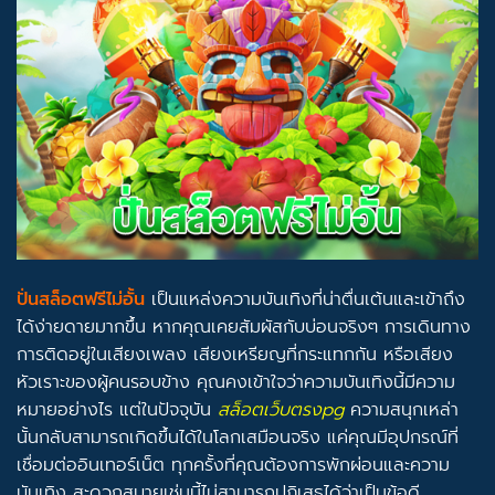
ปั่นสล็อตฟรีไม่อั้น
เป็นแหล่งความบันเทิงที่น่าตื่นเต้นและเข้าถึง
ได้ง่ายดายมากขึ้น หากคุณเคยสัมผัสกับบ่อนจริงๆ การเดินทาง
การติดอยู่ในเสียงเพลง เสียงเหรียญที่กระแทกกัน หรือเสียง
หัวเราะของผู้คนรอบข้าง คุณคงเข้าใจว่าความบันเทิงนี้มีความ
หมายอย่างไร แต่ในปัจจุบัน
สล็อตเว็บตรงpg
ความสนุกเหล่า
นั้นกลับสามารถเกิดขึ้นได้ในโลกเสมือนจริง แค่คุณมีอุปกรณ์ที่
เชื่อมต่ออินเทอร์เน็ต ทุกครั้งที่คุณต้องการพักผ่อนและความ
บันเทิง สะดวกสบายเช่นนี้ไม่สามารถปฏิเสธได้ว่าเป็นข้อดี