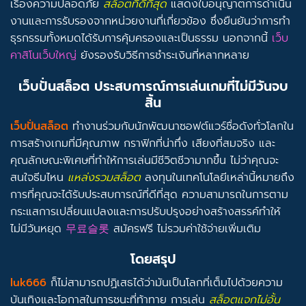
เรื่องความปลอดภัย
สล็อตที่ดีที่สุด
แสดงใบอนุญาตการดำเนิน
งานและการรับรองจากหน่วยงานที่เกี่ยวข้อง ซึ่งยืนยันว่าการทำ
ธุรกรรมทั้งหมดได้รับการคุ้มครองและเป็นธรรม นอกจากนี้
เว็บ
คาสิโนเว็บใหญ่
ยังรองรับวิธีการชำระเงินที่หลากหลาย
เว็บปั่นสล็อต
ประสบการณ์การเล่นเกมที่ไม่มีวันจบ
สิ้น
เว็บปั่นสล็อต
ทำงานร่วมกับนักพัฒนาซอฟต์แวร์ชื่อดังทั่วโลกใน
การสร้างเกมที่มีคุณภาพ กราฟิกที่น่าทึ่ง เสียงที่สมจริง และ
คุณลักษณะพิเศษที่ทำให้การเล่นมีชีวิตชีวามากขึ้น ไม่ว่าคุณจะ
สนใจธีมไหน
แหล่งรวมสล็อต
ลงทุนในเทคโนโลยีเหล่านี้หมายถึง
การที่คุณจะได้รับประสบการณ์ที่ดีที่สุด ความสามารถในการตาม
กระแสการเปลี่ยนแปลงและการปรับปรุงอย่างสร้างสรรค์ทำให้
ไม่มีวันหยุด
무료슬롯
สมัครฟรี ไม่รวมค่าใช้จ่ายเพิ่มเติม
โดยสรุป
luk666
ก็ไม่สามารถปฏิเสธได้ว่ามันเป็นโลกที่เต็มไปด้วยความ
บันเทิงและโอกาสในการชนะที่ท้าทาย การเล่น
สล็อตแจกไม่อั้น