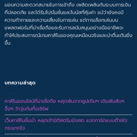
มอบความสะดวกสบายในการเข้าถึง เพลิดเพลินกับระบบการเงิน
ที่ปลอดภัย และได้รับโปรโมชั่นและโบนัสที่คุ้มค่า แม้ว่ายังคงมี
ความท้าทายและความเสี่ยงในการเล่น แต่การเลือกเล่นบน
แพลตฟอร์มที่น่าเชื่อถือและรับการสนับสนุนอย่างมืออาชีพจะ
ทำให้ประสบการณ์เกมคาสิโนของคุณเหมือนจริงและน่าตื่นเต้นยิ่ง
ขึ้น
บทความล่าสุด
คาสิโนออนไลน์ที่น่าเชื่อถือ หลุดพ้นจากลูปเดิมๆ เดิมพันสับๆ
จึ้งๆ ว้าวุ่นกันทั้งเซิร์ฟ
เว็บคาสิโนชั้นนำ หลุดเข้ามิติสตรีมมิ่งสด แจกการ์ดแบบต๊าชใจ
กระแทกใจ