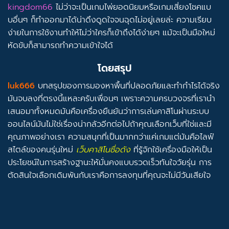
kingdom66
ไม่ว่าจะเป็นเกมไพ่ยอดนิยมหรือเกมเสี่ยงโชคแบ
บอื่นๆ ก็ทำออกมาได้น่าดึงดูดใจจนฉุดไม่อยู่เลยล่ะ ความเรียบ
ง่ายในการใช้งานทำให้ไม่ว่าใครก็เข้าถึงได้ง่ายๆ แม้จะเป็นมือใหม่
หัดขับก็สามารถทำความเข้าใจได้
โดยสรุป
luk666
บทสรุปของการมองหาพื้นที่ปลอดภัยและทำกำไรได้จริง
มันจบลงที่ตรงนี้แหละครับเพื่อนๆ เพราะความครบวงจรที่เรานำ
เสนอมาทั้งหมดมันคือเครื่องยืนยันว่าการเล่นคาสิโนผ่านระบบ
ออนไลน์มันไม่ใช่เรื่องน่ากลัวอีกต่อไปถ้าคุณเลือกเว็บที่ใช่และมี
คุณภาพอย่างเรา ความสนุกที่เป็นมากกว่าแค่เกมแต่มันคือไลฟ์
สไตล์ของคนรุ่นใหม่
เว็บคาสิโนชื่อดัง
ที่รู้จักใช้เครื่องมือให้เป็น
ประโยชน์ในการสร้างฐานะให้มั่นคงแบบรวดเร็วทันใจวัยรุ่น การ
ตัดสินใจเลือกเดิมพันกับเราคือการลงทุนที่คุณจะไม่มีวันเสียใจ