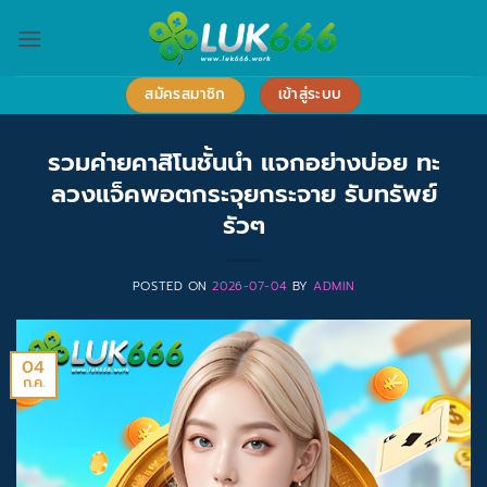
ข้าม
ไป
ยัง
เนื้อหา
สมัครสมาชิก
เข้าสู่ระบบ
รวมค่ายคาสิโนชั้นนำ แจกอย่างบ่อย ทะ
ลวงแจ็คพอตกระจุยกระจาย รับทรัพย์
รัวๆ
POSTED ON
2026-07-04
BY
ADMIN
04
ก.ค.