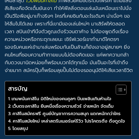
ใหม่ล่าสุด
เว็บพนันคาสิโน
ภาพสวยคมชัดระดับโฟร์เค แถมแสง
สีเสียงคือจัดเต็มยันเงา ทำให้ฟีลลิ่งตอนเล่นมันเหมือนเราไปนั่ง
เป็นวีไอพีอยู่มาเก๊าจริงๆ ใครที่เคยชินกับอะไรเดิมๆ น่าเบื่อๆ ขอ
ให้ลืมไปได้เลย เพราะที่นี่เขามีของเล่นใหม่ๆ มาเสิร์ฟให้ตลอด
เวลา สปินเข้าทีนึงตัวคูณเด้งรัวจนตาค้าง ไม่ต้องพูดถึงเรื่อง
ความหน่วงหรือกระตุกเลยนะ เซิร์ฟเวอร์เขาทำมาดีโคตรๆ
รองรับคนแห่เข้ามาเล่นพร้อมกันเป็นล้านก็ยังเอาอยู่สบายๆ ยิ่ง
คนไหนที่ชอบความท้าทายแบบไม่ต้องคิดเยอะ แค่พกความกล้า
กับดวงมานิดหน่อยก็พร้อมบวกได้ทุกเมื่อ มันเป็นอะไรที่เข้าถึง
ง่ายมาก สมัครปุ๊บก็พร้อมลุยปั๊บไม่ต้องรออนุมัติให้เสียเวลาชีวิต
สารบัญ
เกมพนันคาสิโน มิติใหม่ของคนคูลๆ ปั่นเพลินเกินห้ามใจ
เว็บตรงคาสิโน ยืนหนึ่งเรื่องความชัวร์ จ่ายหนัก จัดเต็ม
คาสิโนสมัครฟรี ศูนย์บัญชาการความสนุก แตกหนักกว่าใคร
คาสิโนสมัยใหม่ เหล่าสตรีมเมอร์แห่รีวิว โปรโคตรตึง ดึงดูดใจ
โดยสรุป