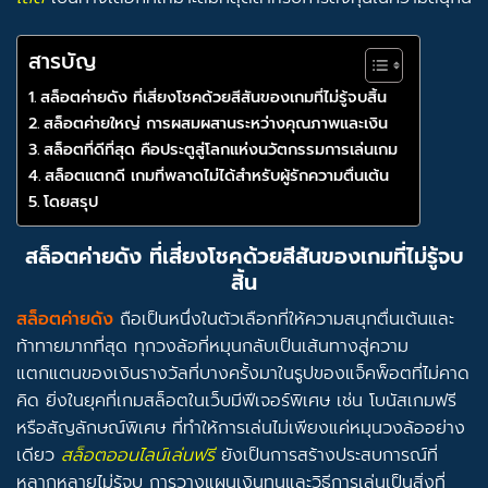
สารบัญ
สล็อตค่ายดัง ที่เสี่ยงโชคด้วยสีสันของเกมที่ไม่รู้จบสิ้น
สล็อตค่ายใหญ่ การผสมผสานระหว่างคุณภาพและเงิน
สล็อตที่ดีที่สุด คือประตูสู่โลกแห่งนวัตกรรมการเล่นเกม
สล็อตแตกดี เกมที่พลาดไม่ได้สำหรับผู้รักความตื่นเต้น
โดยสรุป
สล็อตค่ายดัง ที่เสี่ยงโชคด้วยสีสันของเกมที่ไม่รู้จบ
สิ้น
สล็อตค่ายดัง
ถือเป็นหนึ่งในตัวเลือกที่ให้ความสนุกตื่นเต้นและ
ท้าทายมากที่สุด ทุกวงล้อที่หมุนกลับเป็นเส้นทางสู่ความ
แตกแตนของเงินรางวัลที่บางครั้งมาในรูปของแจ็คพ็อตที่ไม่คาด
คิด ยิ่งในยุคที่เกมสล็อตในเว็บมีฟีเจอร์พิเศษ เช่น โบนัสเกมฟรี
หรือสัญลักษณ์พิเศษ ที่ทำให้การเล่นไม่เพียงแค่หมุนวงล้ออย่าง
เดียว
สล็อตออนไลน์เล่นฟรี
ยังเป็นการสร้างประสบการณ์ที่
หลากหลายไม่รู้จบ การวางแผนเงินทุนและวิธีการเล่นเป็นสิ่งที่