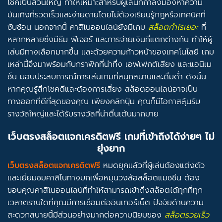
โชคเป็นส่วนใหญ่ ทำให้เหมาะสำหรับผู้เล่นที่กำลังมองหาความ
บันเทิงที่รวดเร็วและง่ายดายโดยไม่ต้องเรียนรู้กฎหรือเทคนิคที่
ซับซ้อน นอกจากนี้ คาสิโนออนไลน์ยังมีเกม
สล็อตกำไรเยอะ
ที่
หลากหลายซึ่งมีธีม ฟีเจอร์ และการจ่ายเงินที่แตกต่างกัน ทำให้ผู้
เล่นมีทางเลือกมากขึ้น และด้วยความก้าวหน้าของเทคโนโลยี เกม
เหล่านี้จึงมาพร้อมกับกราฟิกที่น่าทึ่ง เอฟเฟกต์เสียง และแอนิเม
ชั่น มอบประสบการณ์การเล่นเกมที่สนุกสนานและดื่มด่ำ ดังนั้น
หากคุณรู้สึกโชคดีและต้องการเสี่ยง สล็อตออนไลน์อาจเป็น
ทางออกที่ดีที่สุดของคุณ เพียงคลิกปุ่ม คุณก็มีโอกาสลุ้นรับ
รางวัลใหญ่และได้รับรางวัลที่น่าตื่นเต้นมากมาย
เว็บตรงสล็อตแจกเครดิตฟรี เกมที่เข้าถึงได้ง่ายๆ ไม่
ยุ่งยาก
เว็บตรงสล็อตแจกเครดิตฟรี
หมดยุคแล้วที่ผู้เล่นต้องแต่งตัว
และเยี่ยมชมคาสิโนทางบกเพื่อหมุนวงล้อสล็อตแมชชีน ต้อง
ขอบคุณคาสิโนออนไลน์ที่ทำให้สามารถเข้าถึงสล็อตได้ทุกที่ทุก
เวลาตราบใดที่คุณมีการเชื่อมต่ออินเทอร์เน็ต ปัจจัยด้านความ
สะดวกสบายนี้มีส่วนอย่างมากต่อความนิยมของ
สล็อตรวยเร็ว