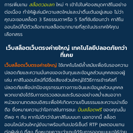
การเพิ่มเกม
สล็อตวอเลท
ใหม่ ๆ เข้าไปในห้องสมุดคาสิโนอย่าง
ต่อเนื่อง ทำให้ผู้เล่นมีความสดใหม่และน่าตื่นเต้นอยู่เสมอ ไม่ว่า
คุณจะชอบสล็อต 3 รีลธรรมดาหรือ 5 รีลที่ซับซ้อนกว่า คาสิโน
ออนไลน์ก็มีตัวเลือกเกมสล็อตมากมายที่สุดในประเทศให้คุณ
เลือกสรร
เว็บสล็อตเว็บตรงค่ายใหญ่ เทคโนโลยีปลอดภัยกว่า
ที่เคย
เว็บสล็อตเว็บตรงค่ายใหญ่
ใช้เทคโนโลยีล้ำสมัยเพื่อรับรองความ
ปลอดภัยและความมั่นคงของเงินทุนและข้อมูลส่วนบุคคลของผู้
เล่น คาสิโนออนไลน์ที่มีชื่อเสียงส่วนใหญ่ใช้วิธีการเข้ารหัสที่
ปลอดภัยเพื่อปกป้องธุรกรรมทางการเงินและข้อมูลส่วนบุคคล
พวกเขายังได้รับการตรวจสอบและรับรองอย่างสม่ำเสมอจาก
หน่วยงานทดสอบอิสระเพื่อให้เกิดความเป็นธรรมและความน่าเชื่อ
ถือ ซึ่งหมายความว่าโอกาสในการชนะ
ปั่นสล็อตฟรี
ของคุณนั้น
ดีพอ ๆ กัน หากไม่ดีกว่าในคาสิโนบนบก นอกจากนี้ สล็อต
ออนไลน์ส่วนใหญ่ยังมาพร้อมกับเปอร์เซ็นต์ RTP (ผลตอบแทน
ต่อผู้เล่น) ที่สูง ซึ่งหมายความว่าเกมได้รับการออกแบบมาให้จ่าย