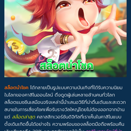
สล็อตนำโชค
ได้กลายเป็นรูปแบบความบันเทิงที่ได้รับความนิยม
ในโลกของคาสิโนออนไลน์ ดึงดูดผู้เล่นหลายล้านคนทั่วโลก
สล็อตแมชชีนเสมือนจริงเหล่านี้นำเสนอวิธีที่น่าตื่นเต้นและสะดวก
สบายในการเสี่ยงโชคเพื่อรับรางวัลใหญ่โดยไม่ต้องออกจากบ้าน
แต่
สล็อตล่าสุด
คลาสสิกเวอร์ชันดิจิทัลที่เราเห็นในคาสิโนแบบ
ดั้งเดิมเกิดขึ้นได้อย่างไร ความพร้อมของสล็อตมือถือพร้อมคืน