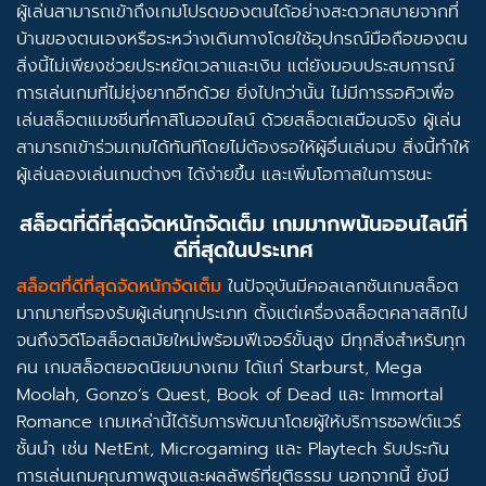
ผู้เล่นสามารถเข้าถึงเกมโปรดของตนได้อย่างสะดวกสบายจากที่
บ้านของตนเองหรือระหว่างเดินทางโดยใช้อุปกรณ์มือถือของตน
สิ่งนี้ไม่เพียงช่วยประหยัดเวลาและเงิน แต่ยังมอบประสบการณ์
การเล่นเกมที่ไม่ยุ่งยากอีกด้วย ยิ่งไปกว่านั้น ไม่มีการรอคิวเพื่อ
เล่นสล็อตแมชชีนที่คาสิโนออนไลน์ ด้วยสล็อตเสมือนจริง ผู้เล่น
สามารถเข้าร่วมเกมได้ทันทีโดยไม่ต้องรอให้ผู้อื่นเล่นจบ สิ่งนี้ทำให้
ผู้เล่นลองเล่นเกมต่างๆ ได้ง่ายขึ้น และเพิ่มโอกาสในการชนะ
สล็อตที่ดีที่สุดจัดหนักจัดเต็ม เกมมากพนันออนไลน์ที่
ดีที่สุดในประเทศ
สล็อตที่ดีที่สุดจัดหนักจัดเต็ม
ในปัจจุบันมีคอลเลกชันเกมสล็อต
มากมายที่รองรับผู้เล่นทุกประเภท ตั้งแต่เครื่องสล็อตคลาสสิกไป
จนถึงวิดีโอสล็อตสมัยใหม่พร้อมฟีเจอร์ขั้นสูง มีทุกสิ่งสำหรับทุก
คน เกมสล็อตยอดนิยมบางเกม ได้แก่ Starburst, Mega
Moolah, Gonzo’s Quest, Book of Dead และ Immortal
Romance เกมเหล่านี้ได้รับการพัฒนาโดยผู้ให้บริการซอฟต์แวร์
ชั้นนำ เช่น NetEnt, Microgaming และ Playtech รับประกัน
การเล่นเกมคุณภาพสูงและผลลัพธ์ที่ยุติธรรม นอกจากนี้ ยังมี