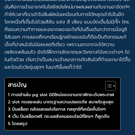
มันคือการนำเอาเทคโนโลยีสมัยใหม่มาผสมผสานกับงานอาร์ตเท่ๆ
ทำให้เวลาที่เราเข้าไปสัมผัสมันเหมือนกับการได้หลุดเข้าไปในอีก
โลกหนึ่งที่เต็มไปด้วยสีสัน แสง สี เสียง แบบจัดเต็มไม่มีกั๊ก ใคร
ที่ชอบความท้าทายและอยากลองอะไรที่มันตื่นเต้นกว่าการนั่งดูซี
รีส์เฉยๆ การลองศึกษาเรียนรู้กลไกของมันก็ถือเป็นกิจกรรมแก้
เซ็งที่น่าสนใจไม่น้อยเลยทีเดียว เพราะนอกจากจะได้ความ
เพลิดเพลินแล้ว ยังได้ฝึกการสังเกตและวิเคราะห์จังหวะต่างๆ ไป
ในตัวด้วย เรียกว่าเป็นสนามจำลองการตัดสินใจที่ทำออกมาได้จึ้ง
และโดนใจวัยรุ่นสุดๆ ในนาทีนี้เลยก็ว่าได้
สารบัญ
ทางเข้าเล่น pg slot มิติใหม่ของงานกราฟิกระดับพระกาฬ
slot ทดลองเล่น มาตรฐานความปลอดภัย สบายใจสูงสุด
ปั่นสล็อต คลังแสงแห่งโอกาส กลยุทธ์ที่เหนือชั้นปังๆ
เว็บ ปั่นสล็อตฟรี กระแสสังคมออนไลน์ที่ใครๆ ก็พูดถึง
โดยสรุป