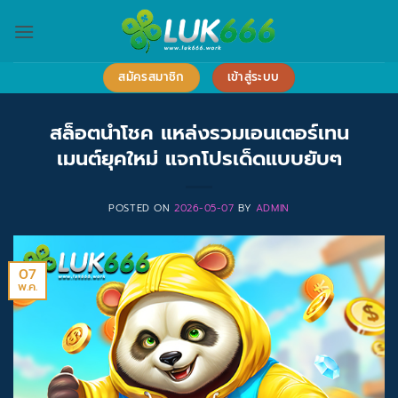
ข้าม
ไป
ยัง
เนื้อหา
สมัครสมาชิก
เข้าสู่ระบบ
สล็อตนำโชค แหล่งรวมเอนเตอร์เทน
เมนต์ยุคใหม่ แจกโปรเด็ดแบบยับๆ
POSTED ON
2026-05-07
BY
ADMIN
07
พ.ค.