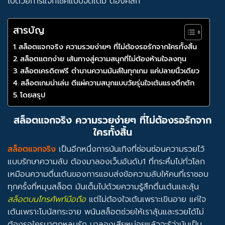
ไปด้วยการแจกโชคแบบจัดเต็ม ต้องคลิก
สารบัญ
สล็อตแจกจริง ความรวยง่ายๆ ที่ไม่ต้องรอรักจากใครทั้งสิ้น
สล็อตแตกง่าย เส้นทางสู่ความสนุกที่ไม่ต้องห้ามใจลงทุน
สล็อตเครดิตฟรี ตำนานความมันส์ในทุกเกม แค่ปลายนิ้วเดียว
สล็อตเกมน่าเล่น ตีแผ่ความสนุกแบบวัยรุ่นใจเต้นแรงตึกตัก
โดยสรุป
สล็อตแจกจริง ความรวยง่ายๆ ที่ไม่ต้องรอรักจาก
ใครทั้งสิ้น
สล็อตแจกจริง
เป็นอีกหนึ่งการบันเทิงที่ซ่อนซ่อนความรวยไว้
แบบรักษาความลับ ต้องมาลองเว็บอันดับ1 ที่กระหึ่มไปทั่วโลก
เหมือนความตื่นเต้นของการแอบส่งข้อความลับให้คนที่เราชอบ
ทุกครั้งที่หมุนสล็อต มันเต็มไปด้วยความรู้สึกตื่นเต้นและลุ้น
สล็อตบนโทรศัพท์มือถือ
แต่ไม่ต้องใจเต้นเพราะเขินอาย แค่ใจ
เต้นเพราะโบนัสกระจาย พนันสล็อตช่วยให้เราลุ้นและรวยได้ไม่
ต้องรอใครมาตกหลุมรัก มาลองเสียหน่อยแล้วจะรู้ว่ามันเป็น