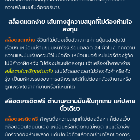
ความฟินแบบไม่ต้องอธิบาย
สล็อตแตกง่าย เส้นทางสู่ความสนุกที่ไม่ต้องห้ามใจ
ลงทุน
สล็อตแตกง่าย
ชีวิตที่ไม่ต้องเซ็นสัญญาแค่กดปุ่มแล้วลุ้นได้
เรื่อยๆ เหมือนมีร้านขนมหน้าโรงเรียนตลอด 24 ชั่วโมง ทุกความ
หวานและมันเรียกรวมไว้ในมือถือ เหมือนเบอร์แรปเปอร์ต้องรู้จัก
ไม่มีคำว่าผิดหวัง ไม่ต้องประหยัดลงทุน เจ้าเครื่องนี้พกพาง่าย
สล็อตเล่นฟรีทุกค่ายดัง
เล่นได้ตลอดเวลาไม่ว่าจะหัวค่ำหรือหัว
รุ่ง เป็นมหัศจรรย์ของการสร้างรายได้ที่ไม่ต้องกลัวเจ้านายหรือ
ลูกเพราะได้จากที่บ้านหรือที่ไหนก็ได้
สล็อตเครดิตฟรี ตำนานความมันส์ในทุกเกม แค่ปลาย
นิ้วเดียว
สล็อตเครดิตฟรี
ถ้าพูดถึงความสนุกที่ไม่ต้องวิ่งหา ก็ต้องเว็บ
สล็อตออนไลน์นั่นเอง เหมือนซีรีส์ที่ติดกันไม่หยุด แม้แต่อาชีพ
นักรีวิวก็ยังห้ามพลาด แค่เปิดมือถือแล้วกดเข้ามาโลกของการ