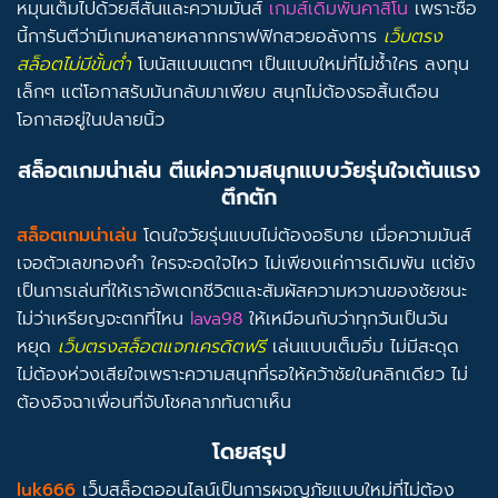
หมุนเต็มไปด้วยสีสันและความมันส์
เกมส์เดิมพันคาสิโน
เพราะชื่อ
นี้การันตีว่ามีเกมหลายหลากกราฟฟิกสวยอลังการ
เว็บตรง
สล็อตไม่มีขั้นต่ำ
โบนัสแบบแตกๆ เป็นแบบใหม่ที่ไม่ซ้ำใคร ลงทุน
เล็กๆ แต่โอกาสรับมันกลับมาเพียบ สนุกไม่ต้องรอสิ้นเดือน
โอกาสอยู่ในปลายนิ้ว
สล็อตเกมน่าเล่น ตีแผ่ความสนุกแบบวัยรุ่นใจเต้นแรง
ตึกตัก
สล็อตเกมน่าเล่น
โดนใจวัยรุ่นแบบไม่ต้องอธิบาย เมื่อความมันส์
เจอตัวเลขทองคำ ใครจะอดใจไหว ไม่เพียงแค่การเดิมพัน แต่ยัง
เป็นการเล่นที่ให้เราอัพเดทชีวิตและสัมผัสความหวานของชัยชนะ
ไม่ว่าเหรียญจะตกที่ไหน
lava98
ให้เหมือนกับว่าทุกวันเป็นวัน
หยุด
เว็บตรงสล็อตแจกเครดิตฟรี
เล่นแบบเต็มอิ่ม ไม่มีสะดุด
ไม่ต้องห่วงเสียใจเพราะความสนุกที่รอให้คว้าชัยในคลิกเดียว ไม่
ต้องอิจฉาเพื่อนที่จับโชคลาภทันตาเห็น
โดยสรุป
luk666
เว็บสล็อตออนไลน์เป็นการผจญภัยแบบใหม่ที่ไม่ต้อง