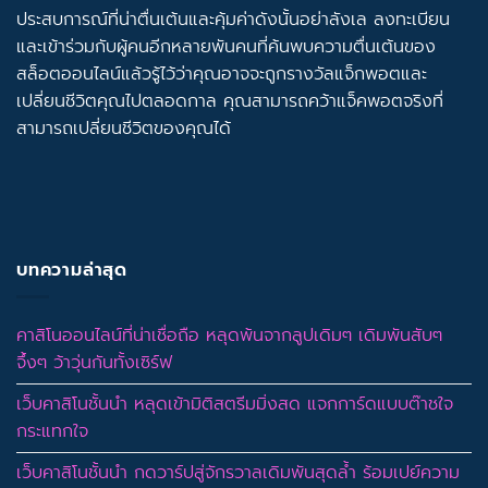
ประสบการณ์ที่น่าตื่นเต้นและคุ้มค่าดังนั้นอย่าลังเล ลงทะเบียน
และเข้าร่วมกับผู้คนอีกหลายพันคนที่ค้นพบความตื่นเต้นของ
สล็อตออนไลน์แล้วรู้ไว้ว่าคุณอาจจะถูกรางวัลแจ็กพอตและ
เปลี่ยนชีวิตคุณไปตลอดกาล คุณสามารถคว้าแจ็คพอตจริงที่
สามารถเปลี่ยนชีวิตของคุณได้
บทความล่าสุด
คาสิโนออนไลน์ที่น่าเชื่อถือ หลุดพ้นจากลูปเดิมๆ เดิมพันสับๆ
จึ้งๆ ว้าวุ่นกันทั้งเซิร์ฟ
เว็บคาสิโนชั้นนำ หลุดเข้ามิติสตรีมมิ่งสด แจกการ์ดแบบต๊าชใจ
กระแทกใจ
เว็บคาสิโนชั้นนำ กดวาร์ปสู่จักรวาลเดิมพันสุดล้ำ ร้อมเปย์ความ