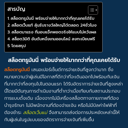
สารบัญ
สล็อตทรูมันนี่ พร้อมจ่ายให้มากกว่าที่คุณเคยได้รับ
สล็อตเว็บแท้ ลุ้นรับรางวัลใหญ่ได้ตลอด 24ชั่วโมง
สล็อตมาแรง ที่มอบแจ็คพอตจริงให้แบบไม่หวังผล
สล็อต3มิติ อันดับหนึ่งเกมออนไลน์ ลงทะเบียนฟรี
โดยสรุป
สล็อตทรูมันนี่ พร้อมจ่ายให้มากกว่าที่คุณเคยได้รับ
สล็อตทรูมันนี่
เสนอเปอร์เซ็นต์การจ่ายเงินที่สูงกว่ามาก ซึ่ง
หมายความว่าผู้เล่นมีโอกาสที่ดีกว่าที่จะเดินออกไปพร้อมกับเงิน
ที่มากกว่าที่ลงทุนไปในตอนแรก ได้รับอัตราการจ่ายเงินที่สูงเหล่า
นี้โดยมีต้นทุนการดำเนินงานที่ต่ำกว่าเมื่อเทียบกับสถานประกอบ
การแบบดั้งเดิม เนื่องจากไม่มีเครื่องสล็อตทางกายภาพที่ต้อง
บำรุงรักษา ไม่มีพนักงานที่ต้องจ่ายเงิน หรือไม่มีบิลค่าไฟฟ้าที่
ต้องชำระ
สล็อตเว็บแม่
จึงสามารถส่งต่อการประหยัดเหล่านี้ให้
กับผู้เล่นในรูปแบบของอัตราการจ่ายเงินที่เพิ่มขึ้น