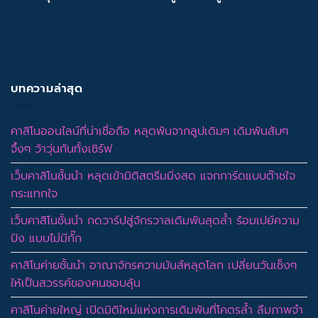
บทความล่าสุด
คาสิโนออนไลน์ที่น่าเชื่อถือ หลุดพ้นจากลูปเดิมๆ เดิมพันสับๆ
จึ้งๆ ว้าวุ่นกันทั้งเซิร์ฟ
เว็บคาสิโนชั้นนำ หลุดเข้ามิติสตรีมมิ่งสด แจกการ์ดแบบต๊าชใจ
กระแทกใจ
เว็บคาสิโนชั้นนำ กดวาร์ปสู่จักรวาลเดิมพันสุดล้ำ ร้อมเปย์ความ
ปัง แบบไม่มีกั๊ก
คาสิโนค่ายชั้นนำ อาณาจักรความมันส์หลุดโลก เปลี่ยนวันเซ็งๆ
ให้เป็นสวรรค์ของคนชอบลุ้น
คาสิโนค่ายใหญ่ เปิดมิติใหม่แห่งการเดิมพันที่โคตรล้ำ ลืมภาพจำ