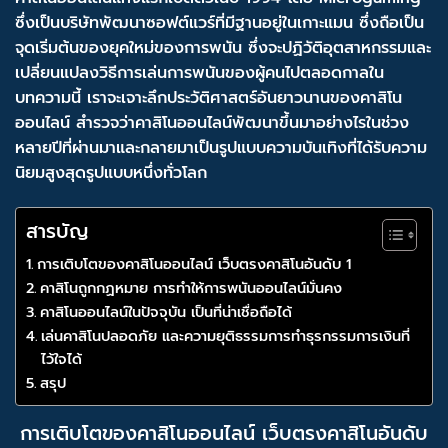
ซึ่งเป็นบริษัทพัฒนาซอฟต์แวร์ที่มีฐานอยู่ในเกาะแมน ซึ่งถือเป็น
จุดเริ่มต้นของยุคใหม่ของการพนัน ซึ่งจะปฏิวัติอุตสาหกรรมและ
เปลี่ยนแปลงวิธีการเล่นการพนันของผู้คนไปตลอดกาลใน
บทความนี้ เราจะเจาะลึกประวัติศาสตร์อันยาวนานของคาสิโน
ออนไลน์ สำรวจว่าคาสิโนออนไลน์พัฒนาขึ้นมาอย่างไรในช่วง
หลายปีที่ผ่านมาและกลายมาเป็นรูปแบบความบันเทิงที่ได้รับความ
นิยมสูงสุดรูปแบบหนึ่งทั่วโลก
สารบัญ
การเติบโตของคาสิโนออนไลน์ เว็บตรงคาสิโนอันดับ 1
คาสิโนถูกกฏหมาย การทำให้การพนันออนไลน์มั่นคง
คาสิโนออนไลน์ในปัจจุบัน เป็นที่น่าเชื่อถือได้
เล่นคาสิโนปลอดภัย และความยุติธรรมการทำธุรกรรมการเงินที่
ไว้ใจได้
สรุป
การเติบโตของคาสิโนออนไลน์
เว็บตรงคาสิโนอันดับ