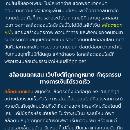
เกมใหม่ให้ลองเพียบ โบนัสแตกง่าย แจ็กพอตแจกหนัก
ตอบแทนความไว้ใจของผู้เล่นแบบที่เล่นแล้วก็อยากกลับมาอีก
ความปลอดภัยก็มาตรฐานระดับโลก แถมมีทีมงานดูแลตลอด
เวลา วงการสล็อตออนไลน์สมัยนี้ไม่ได้มีดีแค่ได้เงิน
สล็อตแตก
หมื่น
แต่ยังสร้างมิตรภาพ ความท้าทาย และสังคมของคนอินเท
รนด์ที่รักความสนุกเสี่ยงโชคแบบรวมตัวกันบนโลกออนไลน์ ทุกๆ
วันคือโอกาสใหม่ในการปล่อยความสนุก ปลดปล่อยความกล้าไป
กับเกมสนุกที่ไม่มีที่สิ้นสุด แค่กล้าลอง โลกสล็อตออนไลน์ก็
พร้อมจะเปลี่ยนวันธรรมดาให้มันส์ได้ทุกเวลา
สล็อตแตกแสน เว็บไซต์ที่ถูกกฎหมาย ทำธุรกรรม
ทางการเงินได้รวดเร็ว
สล็อตแตกแสน
สนุกง่าย ส่งตรงถึงมือถือยุค 5G ในยุคที่ทุก
อย่างต้องรวดเร็วทันใจ การเล่นสล็อตออนไลน์คือประสบการณ์
ความบันเทิงรูปแบบใหม่ที่เข้าถึงง่ายสุดๆ ใครยุคใหม่ต้องโดนนี่
เลย แค่มีมือถือหรือแท็บเล็ต ไม่ว่าจะรุ่นไหน ระบบไหน ก็พก
สล็อตไปสนุกได้ทุกที่ทั้งในรถไฟฟ้า เรียนออนไลน์ หรือแม้แต่
ตอนแอบเซ็งอยู่บ้าน วันหยุดก็เปลี่ยนเป็นเวลาแห่งความบันเทิง