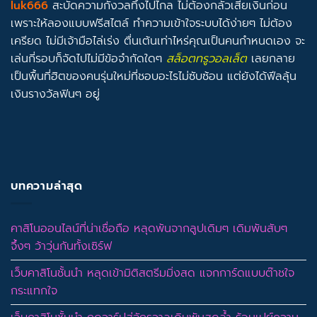
luk666
สะบัดความกังวลทิ้งไปไกล ไม่ต้องกลัวเสียเงินก่อน
เพราะให้ลองแบบฟรีสไตล์ ทำความเข้าใจระบบได้ง่ายๆ ไม่ต้อง
เครียด ไม่มีเจ้ามือไล่เร่ง ตื่นเต้นเท่าไหร่คุณเป็นคนกำหนดเอง จะ
เล่นกี่รอบก็จัดไปไม่มีข้อจำกัดใดๆ
สล็อตทรูวอลเล็ต
เลยกลาย
เป็นพื้นที่ฮิตของคนรุ่นใหม่ที่ชอบอะไรไม่ซับซ้อน แต่ยังได้ฟีลลุ้น
เงินรางวัลฟินๆ อยู่
บทความล่าสุด
คาสิโนออนไลน์ที่น่าเชื่อถือ หลุดพ้นจากลูปเดิมๆ เดิมพันสับๆ
จึ้งๆ ว้าวุ่นกันทั้งเซิร์ฟ
เว็บคาสิโนชั้นนำ หลุดเข้ามิติสตรีมมิ่งสด แจกการ์ดแบบต๊าชใจ
กระแทกใจ