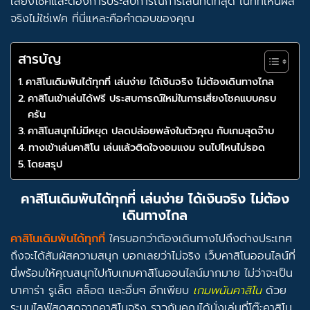
เสี่ยงโชคและต้องการประสบการณ์การเล่นที่ดีที่สุด ในที่ที่เห็นผล
จริงไม่ใช่เฟค ที่นี่แหละคือคำตอบของคุณ
สารบัญ
คาสิโนเดิมพันได้ทุกที่ เล่นง่าย ได้เงินจริง ไม่ต้องเดินทางไกล
คาสิโนเข้าเล่นได้ฟรี ประสบการณ์ใหม่ในการเสี่ยงโชคแบบครบ
ครัน
คาสิโนสนุกไม่มีหยุด ปลดปล่อยพลังในตัวคุณ กับเกมสุดจ๊าบ
ทางเข้าเล่นคาสิโน เล่นแล้วติดใจงอมแงม จนไปไหนไม่รอด
โดยสรุป
คาสิโนเดิมพันได้ทุกที่ เล่นง่าย ได้เงินจริง ไม่ต้อง
เดินทางไกล
คาสิโนเดิมพันได้ทุกที่
ใครบอกว่าต้องเดินทางไปถึงต่างประเทศ
ถึงจะได้สัมผัสความสนุก บอกเลยว่าไม่จริง เว็บคาสิโนออนไลน์ที่
นี่พร้อมให้คุณสนุกไปกับเกมคาสิโนออนไลน์มากมาย ไม่ว่าจะเป็น
บาคาร่า รูเล็ต สล็อต และอื่นๆ อีกเพียบ
เกมพนันคาสิโน
ด้วย
ระบบไลฟ์สดสดจากคาสิโนจริง ราวกับคุณได้นั่งเล่นที่โต๊ะคาสิโน