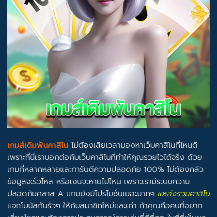
เกมส์เดิมพันคาสิโน
ไม่ต้องเสียเวลามองหาเว็บคาสิโนที่ไหนดี
เพราะที่นี่เราบอกต่อกับเว็บคาสิโนที่ทำให้คุณรวยไวได้จริง ด้วย
เกมที่หลากหลายและการันตีความปลอดภัย 100% ไม่ต้องกลัว
ข้อมูลจะรั่วไหล หรือเงินจะหายไปไหน เพราะเรามีระบบความ
ปลอดภัยคลาส A แถมยังมีโปรโมชั่นเยอะมากๆ
แหล่งรวมคาสิโน
แจกโบนัสกันรัวๆ ให้กับสมาชิกใหม่และเก่า ถ้าคุณคือคนที่อยาก