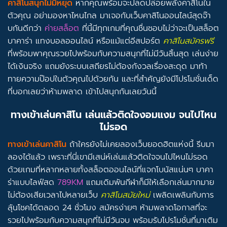
คาสิโนสนุกไม่มีหยุด
หากคุณพร้อมจะปลดปล่อยพลังคาสิโนใน
ตัวคุณ อย่ามองหาไหนไกล มาเจอกับเว็บคาสิโนออนไลน์สุดจ๊า
บกันดีกว่า
ค่ายสล็อต
ที่นี้มีทุกเกมที่คุณชื่นชอบไม่ว่าจะเป็นสล็อต
บาคาร่า แทงบอลออนไลน์ หรือแม้แต่อีสปอร์ต
คาสิโนสมัครฟรี
ที่พร้อมพาคุณรวยไปพร้อมกับความสนุกที่ไม่มีวันสิ้นสุด เล่นง่าย
ได้เงินจริง แถมยังระบบเสถียรไม่ต้องกังวลเรื่องสะดุด มาท้า
ทายความป๊อปในตัวคุณไปด้วยกัน และที่สำคัญยังมีโปรโมชั่นเด็ด
ที่บอกเลยว่าห้ามพลาด เข้าไปสนุกกันเลยวันนี้
ทางเข้าเล่นคาสิโน เล่นแล้วติดใจงอมแงม จนไปไหน
ไม่รอด
ทางเข้าเล่นคาสิโน
ถ้าใครยังไม่เคยลองเว็บยอดฮิตแห่งนี้ รีบมา
ลองได้แล้ว เพราะที่นี่เขามีเสน่ห์เล่นแล้วติดใจจนไปไหนไม่รอด
ด้วยเกมที่หลากหลายทั้งสล็อตออนไลน์ที่แจกโบนัสแน่นๆ บาคา
ร่าแบบไลฟ์สด
789KM
แถมเดิมพันกีฬาก็มีให้เลือกเล่นมากมาย
ไม่ต้องเสียเวลาไปหลายเว็บ
คาสิโนสมัยใหม่
เพลิดเพลินกับการ
ลุ้นโชคได้ตลอด 24 ชั่วโมง สมัครง่ายๆ ห้ามพลาดโอกาสที่จะ
รวยไปพร้อมกับความสนุกที่ไม่มีวันจบ พร้อมรับโปรโมชั่นที่มาเติม