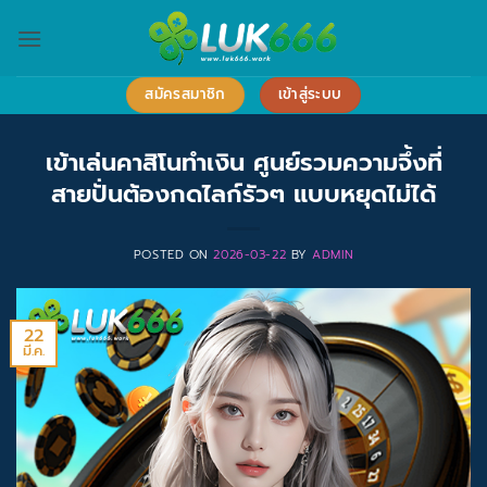
ข้าม
ไป
ยัง
เนื้อหา
สมัครสมาชิก
เข้าสู่ระบบ
เข้าเล่นคาสิโนทำเงิน ศูนย์รวมความจึ้งที่
สายปั่นต้องกดไลก์รัวๆ แบบหยุดไม่ได้
POSTED ON
2026-03-22
BY
ADMIN
22
มี.ค.