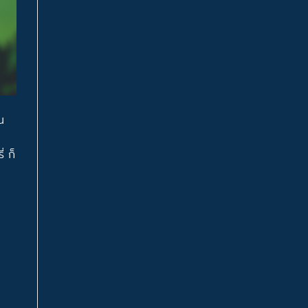
น
่ ก็