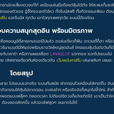
กาชาปองเสี่ยงดวงเก๋ไก๋ เหมือนเล่นมือถือแต่ลุ้นได้ตัง ให้สะสมเก็บแต
ดของตัวเอง รู้งี้ใครจะอดใจไหว ทั้งโบนัสฟรี ทั้งกิจกรรมเพียบ ดีข
สิโน
แจกโบนัส ทุกวัน เอาใจทุกเพศทุกวัย แบบนี้ต้องโดน
มอบความสนุกสุดอิน พร้อมมิตรภาพ
คือคอมมูนิตี้สายเกมเมอร์ไปแล้ว
จะเล่นเดี่ยวก็ฟิน จะรวมตี้ก็ฮา หรือ
วร์นาเมนต์มีให้แข่งพร้อมรางวัลใหญ่สุดมันส์ ใครชอบลุ้นวันต่อวันก็มี
ุ์แท้บาคาร่า หรือทายผลสล็อต
LAVASLOT
แจกทอง แจกโปรแบบไม่
ง่าย เลิฟสายเดียวกันห้องเดียวกัน
เว็บพนันคาสิโน
เล่นเพลินๆ เลยอะ
โดยสรุป
ลากหลาย โปรแบบแจกจริง ระบบทันสมัย ฝากถอนไวเหมือนใส่เทอร์โบ อิน
ดกิจกรรมให้ลุ้นไม่ขาดตอน จะเล่นขำๆ หรือจริงจังก็สนุกไม่ซ้ำใคร สำ
็คพอตแบบฟลุ๊คๆ ตลอดเวลา ไม่ต้องใช้ดวงก็แจ้งเกิดได้ เอาเป็นว่าใค
น ต้องลองสักครั้ง แล้วจะเลิฟสุดๆ จนขาดไม่ได้