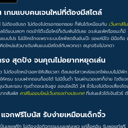
 เกมแบบคนเจนใหม่ที่ต้องมีสไตล์
 ไม่ต้องขับรถ ไม่ต้องไปตรอกซอกซอย ก็ฟินได้เหมือนกัน
เว็บคาสิโน
ลได้แบบสดๆ กดเข้าโต๊ะเมื่อไหร่ก็เดิมพันได้เลย จะเล่นแพ้หรือชนะก็มี
มแบบโปร ไม่มีใครโกงเพราะระบบไลฟ์สดยืนยันเป๊ะ ขอแค่มีใจ มีมือถือ 
 คิดใหม่แล้วมาเดิมพันแบบมีสไตล์กับพวกเรา สนุกจริงไม่จกตา
บตรง สุดปัง จนคุณไม่อยากหยุดเล่น
ียว ไม่ต้องไถหน้าจอหาให้เสียเวลา ดีลเลอร์สาวหล่อแจกไพ่แบบไม่มีพัก
ให้ครบ ระบบฝากถอนก็ออโต้ ไม่มีขั้นต่ำ โอนผ่านวอเลทก็ง่าย ใจดีแจ
วันละรอบ ทุนต่ำถอนเงินสูง ออนไลน์ได้ 24 ชั่วโมงไม่ต้องเสี่ยงโด
ยากสัมผัส
คาสิโนออนไลน์เว็บตรงต่างประเทศ
ที่เล่นแล้วได้เงินชัวร์ 
แจกฟรีโบนัส รับง่ายเหมือนเด็กจิ๋ว
ไปปั่นเลยฟรีๆ ไม่ต้องง้อกิจกรรมบนแฟนเพจ แค่ล็อคอิน รับพอยท์ฟรี