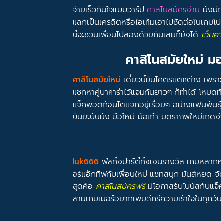
จ่ายเร็วทันใจแบบวาร์ป
คาสิโนสมัครง่าย
ยังมี
แลกเป็นเครดิตหรือไอเท็มเอาไปซัดต่อในเกมโปร
นี้จะชวนเพื่อนไปลองด้วยกันเลยก็ยังได้
เว็บคา
คาสิโนสมัยใหม่ 
คาสิโนสมัยใหม่
เดี๋ยวนี้มันโคตรแตกต่าง เพราะ
แชทหาคู่บาคาร่าไว้แจมกันยาวๆ ก็ทำได้ โหมดทั
แจ็คพอตก้อนโตแจกอยู่เรื่อยๆ อย่างแฟนพันธ
บันยะบันยัง มือใหม่ มือเก๋า มิตรภาพใหม่เกิด
luk666
ฟีลทั้งปาร์ตี้ทั้งเงินรางวัล เกมห
อร์แอ็กทีฟกับเพื่อนใหม่ แชทสนุก มันส์หยด จั
สุดคือ
คาสิโนสมัครฟรี
มีโอกาสรับโบนัสกับแจ
สายเกมเมอร์อยากเพิ่มดีกรีความเร้าใจในทุกวั