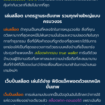
คุ้มค่ากับเวลาที่เสียไปมากที่สุด
เล่นสล็อต มาตรฐานระดับเทพ รวมทุกค่ายใหญ่แบบ
ครบวงจร
เล่นสล็อต
ถ้าคุณเป็นคนที่หลงรักในการหมุนวงล้อ สิ่งที่คุณ
ถวิลหามากที่สุดคงหนีไม่พ้นความมั่นใจและความปลอดภัยในทุก
การทำธุรกรรม ซึ่งที่นี่คือคำตอบที่ถูกต้องที่สุดเพราะได้รับการ
ยกย่องให้เป็นที่สุดของวงการด้วยระบบหลังบ้านที่แข็งแกร่ง
ประดุจกำแพงเหล็ก
สล็อตฝากถอน true wallet
การันตีด้วย
จำนวนผู้ใช้งานจริงที่มหาศาลและความน่าเชื่อถือที่สะสมมานาน
สิ่งที่ทำให้ที่นี่โดดเด่นกว่าใครเพื่อนคือความกล้าในการนำเสนอ
เกมใหม่ๆ
เว็บปั่นสล็อต เล่นได้ง่าย พิชิตแจ็คพอตด้วยเทคนิค
ขั้นเทพ
เว็บปั่นสล็อต
การเล่นเกมประเภทนี้ในปัจจุบันมันไปไกลกว่าการใช้
แค่ดวงเพียงอย่างเดียวแล้ว
สล็อตฝาก-ถอนออโต้
เพราะมันคือ