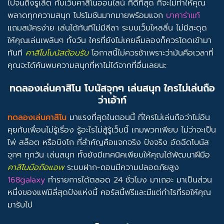
ไปจนถึงรูเล็ต กับเว็บคาสิโนออนไลน์ ที่ดีที่สุด ที่จะไม่ทำให้คุณ
พลาดทุกความสนุก โปรโมชันมากมายพร้อมแจก
บาคาร่าแท้
แถมสมัครง่าย เล่นได้ทันทีไม่มีลีลา ระบบเว็บไหลลื่น ไม่มีสะดุด
ให้คุณเล่นเพลินๆ ทั้งวัน ใครที่ยังไม่เคยลิ้มลองก็ควรโดดเข้ามา
ทันที
คาสิโนโบนัสต้อนรับ
โอกาสนี้ไม่ควรช้าเพราะว่ามันคือเวลาที่
คุณจะได้ค้นพบความสนุกที่หาไม่ได้จากที่อื่นเลยนะ
ทดลองเล่นคาสิโน โบนัสจุกๆ เล่นสนุก ใครไม่เล่นถือ
ว่าเอ้าท์
ทดลองเล่นคาสิโน
มาแรงที่สุดในตอนนี้ ที่ใครไม่เล่นถือว่าไม่อิน
คุยกับเพื่อนไม่รู้เรื่อง รู้อะไรไม่สู้รู้เว็บนี้ เกมพวกเพียบ ไม่ว่าจะเป็น
ไพ่ สล็อต หรือบิงโก ที่สำคัญคือแจกจริง ปังจริง อัดฉีดโบนัส
จุกๆ ทุกวัน เล่นสนุก ทั้งยังมีเทคนิคเพียบให้คุณได้พัฒนาฝีมือ
คาสิโนมือถือแอพ
ระบบฝาก-ถอนมีความปลอดภัยสูง
168galaxy
ทำรายการได้ตลอด 24 ชั่วโมง มาเถอะ มาเป็นส่วน
หนึ่งของแฟมิลี่สุดปังแห่งนี้ คอร์สนี้ฟรีและมีแต่กำไรที่รอให้คุณ
มารับไป