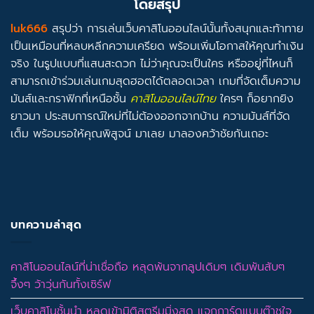
โดยสรุป
luk666
สรุปว่า การเล่นเว็บคาสิโนออนไลน์นั้นทั้งสนุกและท้าทาย
เป็นเหมือนที่หลบหลีกความเครียด พร้อมเพิ่มโอกาสให้คุณทำเงิน
จริง ในรูปแบบที่แสนสะดวก ไม่ว่าคุณจะเป็นใคร หรืออยู่ที่ไหนก็
สามารถเข้าร่วมเล่นเกมสุดฮอตได้ตลอดเวลา เกมที่จัดเต็มความ
มันส์และกราฟิกที่เหนือชั้น
คาสิโนออนไลน์ไทย
ใครๆ ก็อยากยิง
ยาวมา ประสบการณ์ใหม่ที่ไม่ต้องออกจากบ้าน ความมันส์ที่จัด
เต็ม พร้อมรอให้คุณพิสูจน์ มาเลย มาลองคว้าชัยกันเถอะ
บทความล่าสุด
คาสิโนออนไลน์ที่น่าเชื่อถือ หลุดพ้นจากลูปเดิมๆ เดิมพันสับๆ
จึ้งๆ ว้าวุ่นกันทั้งเซิร์ฟ
เว็บคาสิโนชั้นนำ หลุดเข้ามิติสตรีมมิ่งสด แจกการ์ดแบบต๊าชใจ