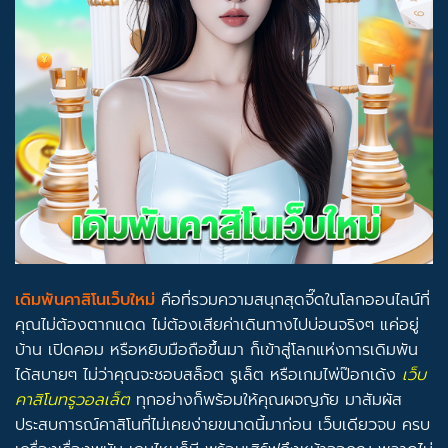
เดิมพันคาสิโนเว็บใหม่
คือที่รวมความสนุกสุดจี๊ดในโลกออนไลน์ที่
คุณไม่ต้องตากแดด ไม่ต้องเสียค่าเดินทางไปบ่อนจริงๆ แค่อยู่
บ้าน เปิดคอม หรือหยิบมือถือขึ้นมา ก็เข้าสู่โลกแห่งการเดิมพัน
ได้สบายๆ ไม่ว่าคุณจะชอบสล็อต รูเล็ต หรือเกมไพ่ป๊อกเด้ง
เว็บ
คาสิโนทรูวอลเล็ต
ทุกอย่างก็พร้อมให้คุณผจญภัย มาสัมผัส
ประสบการณ์คาสิโนที่ไม่เคยง่ายขนาดนี้มาก่อน เว็บเดียวจบ ครบ