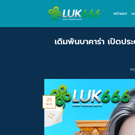
ข้าม
ไป
หน้าแรก
บ
ยัง
เนื้อหา
เดิมพันบาคาร่า เปิดประ
P
25
พ.ค.