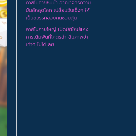
คาสิโนค่ายชั้นนำ อาณาจักรความ
มันส์หลุดโลก เปลี่ยนวันเซ็งๆ ให้
เป็นสวรรค์ของคนชอบลุ้น
คาสิโนค่ายใหญ่ เปิดมิติใหม่แห่ง
การเดิมพันที่โคตรล้ำ ลืมภาพจำ
เก่าๆ ไปได้เลย