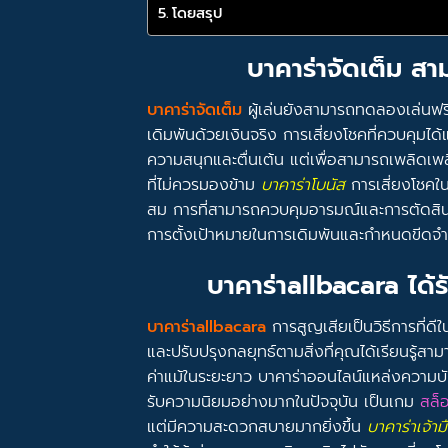
โดยสรุป
บาคาร่าจัดเต็ม สา
บาคาร่าจัดเต็ม
ผู้เล่นยังสามารถทดลองเล่นฟรี
เดิมพันด้วยเงินจริง การเสี่ยงโชคที่ควบคุมได้
ความสนุกและตื่นเต้น แต่เพื่อสามารถเพลิดเพล
ที่ไม่ควรมองข้าม
บาคาร่าโบนัส
การเสี่ยงโชคใ
สม การที่สามารถควบคุมอารมณ์และการตัดสินใจ
การตั้งเป้าหมายในการเดิมพันและกำหนดขีดจำ
บาคาร่าallbacara ได้ร
บาคาร่าallbacara
การสูญเสียเป็นวิธีการที่ดี
และปรับปรุงกลยุทธ์ตามสิ่งที่คุณได้เรียนรู้สา
ค่าแม้ในระยะยาว บาคาร่าออนไลน์แหล่งความบันเ
รับความนิยมอย่างมากในปัจจุบัน เป็นเกม
สล็
แต่มีความสะดวกสบายมากยิ่งขึ้น
บาคาร่าเจ้า