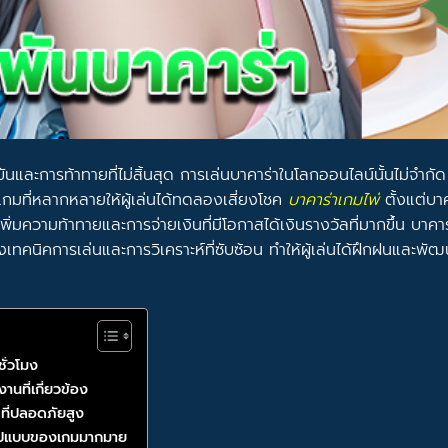
ันและการท้าทายที่ไม่สิ้นสุด การเล่นบาคาร่าในโลกออนไลน์นั้นไม่จำกัด
เกมที่หลากหลายให้ผู้เล่นได้ทดลองเสี่ยงโชค
บาคาร่าเกมไพ่
ตั้งแต่บา
มความท้าทายและการจ่ายเงินที่มีโอกาสได้เงินรางวัลที่มากขึ้น บาคาร
คนิคการเล่นและการวิเคราะห์ที่ซับซ้อน ทำให้ผู้เล่นได้ฝึกฝนและพัฒ
ั่วโมง
นที่เกี่ยวข้อง
ที่ปลอดภัยสูง
รูปแบบของเกมมากมาย