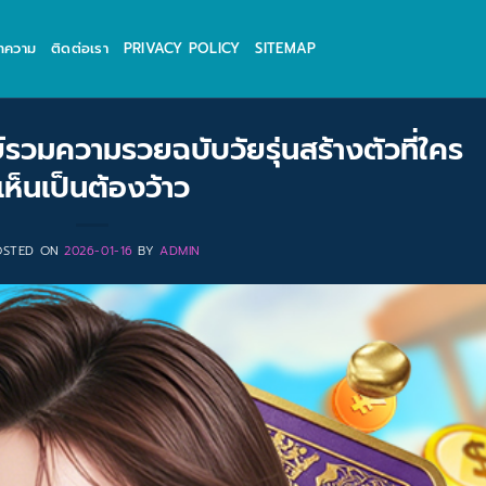
ทความ
ติดต่อเรา
PRIVACY POLICY
SITEMAP
์รวมความรวยฉบับวัยรุ่นสร้างตัวที่ใคร
เห็นเป็นต้องว้าว
OSTED ON
2026-01-16
BY
ADMIN