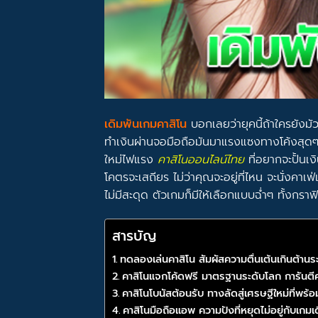
เดิมพันเกมคาสิโน
บอกเลยว่ายุคนี้ถ้าใครยังม
ทำเงินผ่านจอมือถือมันมาแรงแซงทางโค้งสุดๆ
ใหม่ไฟแรง
คาสิโนออนไลน์ไทย
ที่อยากจะปั้นเงิ
โคตรจะเสถียร ไม่ว่าคุณจะอยู่ที่ไหน จะนั่งคาเ
ไม่มีสะดุด ตัวเกมก็มีให้เลือกแบบฉ่ำๆ ทั้งกร
สารบัญ
ทดลองเล่นคาสิโน สัมผัสความตื่นเต้นเกินต้านร
คาสิโนแจกโค้ดฟรี มาตรฐานระดับโลก การันตีคว
คาสิโนโบนัสต้อนรับ ทางลัดสู่เศรษฐีใหม่ที่พร้
คาสิโนมือถือแอพ ความปังที่หยุดไม่อยู่กับเกมเด