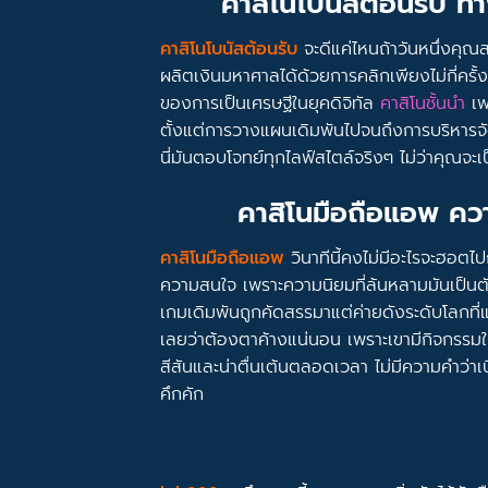
คาสิโนโบนัสต้อนรับ ทา
คาสิโนโบนัสต้อนรับ
จะดีแค่ไหนถ้าวันหนึ่งคุณ
ผลิตเงินมหาศาลได้ด้วยการคลิกเพียงไม่กี่ครั
ของการเป็นเศรษฐีในยุคดิจิทัล
คาสิโนชั้นนำ
เพ
ตั้งแต่การวางแผนเดิมพันไปจนถึงการบริหารจ
นี่มันตอบโจทย์ทุกไลฟ์สไตล์จริงๆ ไม่ว่าคุณจ
คาสิโนมือถือแอพ ความ
คาสิโนมือถือแอพ
วินาทีนี้คงไม่มีอะไรจะฮอตไป
ความสนใจ เพราะความนิยมที่ล้นหลามมันเป็นตัวกา
เกมเดิมพันถูกคัดสรรมาแต่ค่ายดังระดับโลกที่
เลยว่าต้องตาค้างแน่นอน เพราะเขามีกิจกรรมใ
สีสันและน่าตื่นเต้นตลอดเวลา ไม่มีความคำว่าเบื
คึกคัก