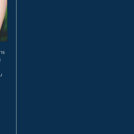
การ
น
บบ