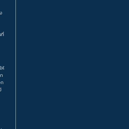
อง
ี่
ให้
ุก
อก
ี