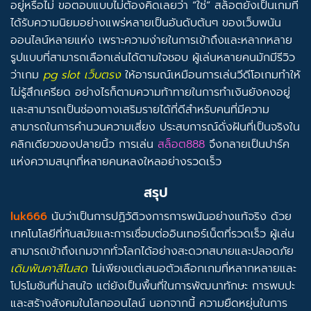
อยู่หรือไม่ ขอตอบแบบไม่ต้องคิดเลยว่า “ใช่” สล็อตยังเป็นเกมที่
ได้รับความนิยมอย่างแพร่หลายเป็นอันดับต้นๆ ของเว็บพนัน
ออนไลน์หลายแห่ง เพราะความง่ายในการเข้าถึงและหลากหลาย
รูปแบบที่สามารถเลือกเล่นได้ตามใจชอบ ผู้เล่นหลายคนมักมีรีวิว
ว่าเกม
pg slot เว็บตรง
ให้อารมณ์เหมือนการเล่นวีดีโอเกมทำให้
ไม่รู้สึกเครียด อย่างไรก็ตามความท้าทายในการทำเงินยังคงอยู่
และสามารถเป็นช่องทางเสริมรายได้ที่ดีสำหรับคนที่มีความ
สามารถในการคำนวนความเสี่ยง ประสบการณ์ดั่งฝันที่เป็นจริงใน
คลิกเดียวของปลายนิ้ว การเล่น
สล็อต888
จึงกลายเป็นปาร์ค
แห่งความสนุกที่หลายคนหลงใหลอย่างรวดเร็ว
สรุป
luk666
นับว่าเป็นการปฏิวัติวงการการพนันอย่างแท้จริง ด้วย
เทคโนโลยีที่ทันสมัยและการเชื่อมต่ออินเทอร์เน็ตที่รวดเร็ว ผู้เล่น
สามารถเข้าถึงเกมจากทั่วโลกได้อย่างสะดวกสบายและปลอดภัย
เดิมพันคาสิโนสด
ไม่เพียงแต่เสนอตัวเลือกเกมที่หลากหลายและ
โปรโมชันที่น่าสนใจ แต่ยังเป็นพื้นที่ในการพัฒนาทักษะ การพบปะ
และสร้างสังคมในโลกออนไลน์ นอกจากนี้ ความยืดหยุ่นในการ