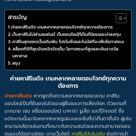
สารบัญ
ค่ายคาสิโนดัง เกมหลากหลายตอบโจทย์ทุกความต้องการ
เว็บคาสิโนไม่ผ่านเอเย่นต์ เว็บออนไลน์ที่เป็นที่นิยมและน่าลงทุน
คาสิโนสุดยอดเว็บเดิมพัน โปรโมชั่นและโบนัสที่จะเพิ่มโอกาสชนะ
สล็อตที่ดีที่สุดจัดหนักจัดเต็ม โอกาสชนะที่สูงและเงินรางวัล
มหาศาล
สรุป
ค่ายคาสิโนดัง เกมหลากหลายตอบโจทย์ทุกความ
ต้องการ
ค่ายคาสิโนดัง
หากพูดถึงความหลากหลายของเกม คาสิโน
ออนไลน์เป็นที่ยืนยงในใจของผู้ชื่นชอบการเสี่ยงโชค ด้วยเกมที่
มากมาย เช่น สล็อตออนไลน์ บาคาร่า รูเล็ต และโป๊กเกอร์ ซึ่ง
แต่ละเกมนั้นมาในหลากหลายรูปแบบและธีมที่น่าตื่นตาตื่นใจ ผู้เล่น
สามารถเลือกเล่นเกมที่เหมาะกับความสนใจและความสามารถของ
ตนเองได้อย่างอิสระ บางเว็บไซต์
คาสิโนได้เงินจริง
ยังมีการนำ