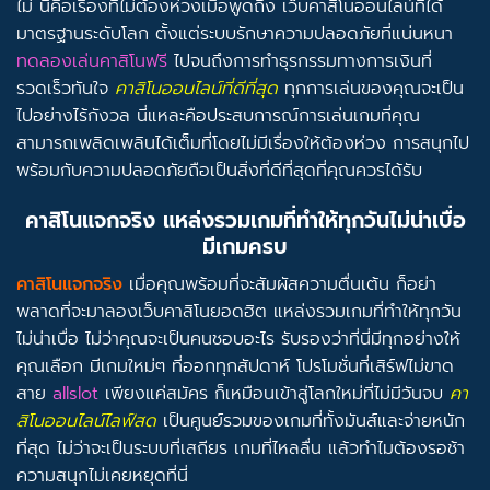
ไม่ นี่คือเรื่องที่ไม่ต้องห่วงเมื่อพูดถึง เว็บคาสิโนออนไลน์ที่ได้
มาตรฐานระดับโลก ตั้งแต่ระบบรักษาความปลอดภัยที่แน่นหนา
ทดลองเล่นคาสิโนฟรี
ไปจนถึงการทำธุรกรรมทางการเงินที่
รวดเร็วทันใจ
คาสิโนออนไลน์ที่ดีที่สุด
ทุกการเล่นของคุณจะเป็น
ไปอย่างไร้กังวล นี่แหละคือประสบการณ์การเล่นเกมที่คุณ
สามารถเพลิดเพลินได้เต็มที่โดยไม่มีเรื่องให้ต้องห่วง การสนุกไป
พร้อมกับความปลอดภัยถือเป็นสิ่งที่ดีที่สุดที่คุณควรได้รับ
คาสิโนแจกจริง แหล่งรวมเกมที่ทำให้ทุกวันไม่น่าเบื่อ
มีเกมครบ
คาสิโนแจกจริง
เมื่อคุณพร้อมที่จะสัมผัสความตื่นเต้น ก็อย่า
พลาดที่จะมาลองเว็บคาสิโนยอดฮิต แหล่งรวมเกมที่ทำให้ทุกวัน
ไม่น่าเบื่อ ไม่ว่าคุณจะเป็นคนชอบอะไร รับรองว่าที่นี่มีทุกอย่างให้
คุณเลือก มีเกมใหม่ๆ ที่ออกทุกสัปดาห์ โปรโมชั่นที่เสิร์ฟไม่ขาด
สาย
allslot
เพียงแค่สมัคร ก็เหมือนเข้าสู่โลกใหม่ที่ไม่มีวันจบ
คา
สิโนออนไลน์ไลฟ์สด
เป็นศูนย์รวมของเกมที่ทั้งมันส์และจ่ายหนัก
ที่สุด ไม่ว่าจะเป็นระบบที่เสถียร เกมที่ไหลลื่น แล้วทำไมต้องรอช้า
ความสนุกไม่เคยหยุดที่นี่