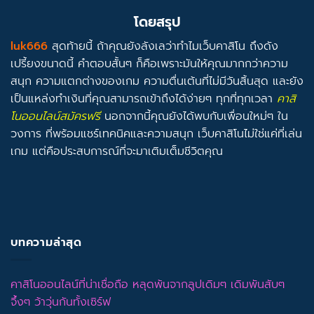
โดยสรุป
luk666
สุดท้ายนี้ ถ้าคุณยังลังเลว่าทำไมเว็บคาสิโน ถึงดัง
เปรี้ยงขนาดนี้ คำตอบสั้นๆ ก็คือเพราะมันให้คุณมากกว่าความ
สนุก ความแตกต่างของเกม ความตื่นเต้นที่ไม่มีวันสิ้นสุด และยัง
เป็นแหล่งทำเงินที่คุณสามารถเข้าถึงได้ง่ายๆ ทุกที่ทุกเวลา
คาสิ
โนออนไลน์สมัครฟรี
นอกจากนี้คุณยังได้พบกับเพื่อนใหม่ๆ ใน
วงการ ที่พร้อมแชร์เทคนิคและความสนุก เว็บคาสิโนไม่ใช่แค่ที่เล่น
เกม แต่คือประสบการณ์ที่จะมาเติมเต็มชีวิตคุณ
บทความล่าสุด
คาสิโนออนไลน์ที่น่าเชื่อถือ หลุดพ้นจากลูปเดิมๆ เดิมพันสับๆ
จึ้งๆ ว้าวุ่นกันทั้งเซิร์ฟ