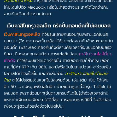
ออนไลน์เว็บตรง
ถ้ารู้จักแบ่งเวลาเล่น จะกลายเป็นเครื่องมือช่วย
ให้มีเงินไปซื้อ MacBook หรือไปเที่ยวต่างประเทศได้ไวกว่าเก็บ
จากเงินเดือนล้วนๆ แน่นอน
เว็บคาสิโนทรูวอลเล็ต ทริคปั่นตอนดึกที่ไม่เคยบอก
เว็บคาสิโนทรูวอลเล็ต
ที่วัยรุ่นหลายคนชอบกันเพราะแจกโบนัส
บ่อย แต่รู้ไหมว่าการจะปั่นสล็อตให้แตกต้องอาศัยจังหวะเวลาเล่น
ตอนดึก เพราะหลังเที่ยงคืนถึงตีสามคือเวลาที่ระบบแจกโบนัสรัว
ที่สุด เนื่องจากคนเล่นน้อย การแข่งขันน้อย
คาสิโนออนไลน์ที่น่า
เชื่อถือ
ทำให้ระบบแจกแตกง่ายขึ้น การเลือกเกมก็สำคัญ เลือก
เกมที่มีค่า RTP เกิน 96% และมีฟรีสปินในเกมบ่อยๆ จะช่วยเพิ่ม
โอกาสได้กำไรเร็วขึ้น และถ้าเล่นผ่าน
คาสิโนออนไลน์ชั้นนำของ
ไทย
จะได้โปรเติมเงินแจกโบนัสเพิ่มด้วย เช่น เติม 100 ได้เพิ่ม
อีก 50 เอาไปหมุนฟรีต่อได้อีก ย้ำเลยว่าสูตรนี้วัยรุ่น TikTok ไม่
เคยบอก เพราะส่วนมากเล่นตามเทรนด์แต่ไม่รู้ว่าช่วงเวลาดึกนี่
แหละทำเงินแบบเงียบๆ ได้ดีที่สุด ใครอยากลองวิธีนี้ รีบจัดก่อน
เพื่อนจะรู้ตัวแล้วแย่งช่วงโบนัสไปนะ