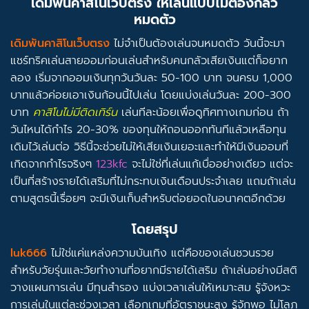
เดิมพันคาสิโนเว็บตรง ให้เล่นแบบไม่ต้องกลัว
หมดตัว
เดิมพันคาสิโนเว็บตรง
ไม่จำเป็นต้องเล่นจนหมดตัว วันนี้จะมา
แชร์ทริคเล่นสายออมก่อนเล่นสำหรับคนกลัวเสียเงินแต่ก็อยาก
ลอง เริ่มจากออมเงินทุกวันวันละ 50-100 บาท จนครบ 1,000
บาทแล้วค่อยเอาเงินก้อนนี้ไปเล่น โดยแบ่งเล่นวันละ 200-300
บาท
คาสิโนไม่มีติดเทิร์น
เล่นทีละน้อยเพื่อดูทิศทางเกมก่อน ถ้า
วันไหนได้กำไร 20-30% ของทุนให้ถอนออกทันทีแล้วเหลือทุน
เดิมไว้เล่นต่อ วิธีนี้จะช่วยไม่ให้เสียเงินเยอะและทำให้มีเงินออมที่
เกิดจากกำไรจริงๆ
123kfc
จะไม่ใช่ที่เล่นแก้เบื่ออย่างเดียว แต่จะ
เป็นที่สร้างรายได้เสริมที่ไม่กระทบเงินเดือนประจำเลย แถมถ้าเล่น
ตามสูตรนี้เรื่อยๆ จะมีเงินเก็บสำหรับต่อยอดในอนาคตอีกด้วย
โดยสรุป
luk666
ไม่ใช่แค่แหล่งความบันเทิง แต่คือของเล่นชวนรวย
สำหรับวัยรุ่นและวัยทำงานที่อยากมีรายได้เสริม ถ้าเล่นอย่างมีสติ
วางแผนการเล่น มีทุนสำรอง แบ่งเวลาเล่นให้เหมาะสม รู้จังหวะ
การเล่นในแต่ละช่วงเวลา เลือกเกมที่อัตราชนะสูง รู้จักพอ ไม่โลภ