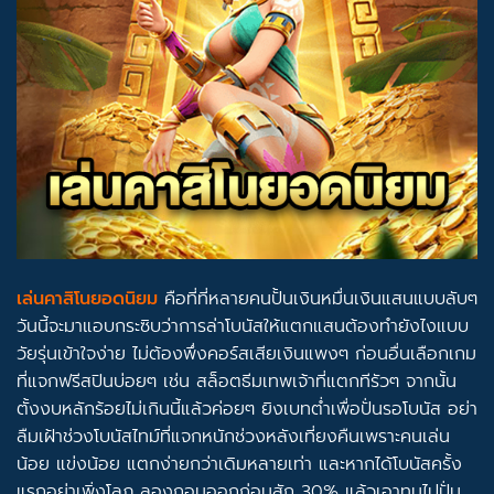
เล่นคาสิโนยอดนิยม
คือที่ที่หลายคนปั้นเงินหมื่นเงินแสนแบบลับๆ
วันนี้จะมาแอบกระซิบว่าการล่าโบนัสให้แตกแสนต้องทำยังไงแบบ
วัยรุ่นเข้าใจง่าย ไม่ต้องพึ่งคอร์สเสียเงินแพงๆ ก่อนอื่นเลือกเกม
ที่แจกฟรีสปินบ่อยๆ เช่น สล็อตธีมเทพเจ้าที่แตกทีรัวๆ จากนั้น
ตั้งงบหลักร้อยไม่เกินนี้แล้วค่อยๆ ยิงเบทต่ำเพื่อปั่นรอโบนัส อย่า
ลืมเฝ้าช่วงโบนัสไทม์ที่แจกหนักช่วงหลังเที่ยงคืนเพราะคนเล่น
น้อย แข่งน้อย แตกง่ายกว่าเดิมหลายเท่า และหากได้โบนัสครั้ง
แรกอย่าเพิ่งโลภ ลองถอนออกก่อนสัก 30% แล้วเอาทุนไปปั่น