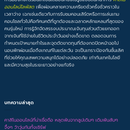
ออนไลน์ไลฟ์สด
เพื่อผ่อนคลายความเครียดชั่วครั้งชั่วคราวใน
เวลาว่าง เฉกเช่นเดียวกับการรับชมคอนเสิร์ตหรือการเล่นเกม
คอนโซลทั่วไปคือทัศนคติที่ถูกต้องและฉลาดหลักแหลมที่สุดของ
คนรุ่นใหม่ การรู้จักจัดสรรงบประมาณเงินทุนส่วนตัวแยกออก
จากเงินที่ใช้จ่ายในชีวิตประจำวันอย่างเด็ดขาด ตลอดจนการ
กำหนดเป้าหมายกำไรและจุดตัดขาดทุนที่ต้องกดปิดหน้าจอไป
นอนพักผ่อนเมื่อถึงเกณฑ์ในแต่ละวัน จะเป็นเกราะป้องกันชั้นเลิศ
ที่ช่วยให้คุณเสพความสนุกได้อย่างปลอดภัย เท่าทันเทคโนโลยี
และมีความสุขในระยะยาวอย่างแท้จริง
บทความล่าสุด
คาสิโนออนไลน์ที่น่าเชื่อถือ หลุดพ้นจากลูปเดิมๆ เดิมพันสับๆ
จึ้งๆ ว้าวุ่นกันทั้งเซิร์ฟ