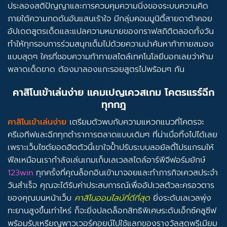
ประลองสติปัญญาและการควบคุมความนิ่งของระบบความคิด
ภายใต้ความกดดันอันแสนเร้าใจ มีกลุ่มคอมมูนิตี้สายดาต้าคอย
อัปเดตสูตรเด็ดและแปลความหมายของกราฟสถิติตลอดทั้งวัน
ทำให้ทุกรอบการร่วมสนุกเต็มไปด้วยความน่าค้นหาท้าทายสมอง
แบบสุดๆ ใครที่ชอบความท้าทายสไตล์เทคโนโลยีบอกเลยว่าห้าม
พลาดเด็ดขาด ต้องมาลองแกะรอยสูตรไปพร้อมๆ กัน
คาสิโนเข้าเล่นง่าย แคมเปญเควสเกม โคตรแรร์ฉีก
ทุกกฎ
คาสิโนเข้าเล่นง่าย
เตรียมตัวพบกับความแหวกแนวที่โคตรจะ
ครีเอทีฟและฉีกทุกตำราการตลาดแบบเดิมๆ ที่น่าเบื่อทิ้งไปได้เลย
เพราะเว็บไซต์ยอดฮิตตัวนี้เขาใจป้ำปรับระบบลอยัลตี้โปรแกรมให้
ฟีลเหมือนเรากำลังเล่นเกมเก็บเลเวลสไตล์อาร์พีจีฟอร์มยักษ์
123win
ทุกครั้งที่คุณล็อกอินเข้ามาจอยและทำภารกิจเควสประจำ
วันสำเร็จ คุณจะได้รับค่าประสบการณ์เพื่ออัปเวลตัวละครอวตาร
ของคุณบนหน้าเว็บ
คาสิโนออนไลน์ที่ดีที่สุด
ยิ่งระดับเลเวลพุ่ง
ทะยานสูงขึ้นเท่าไหร่ ก็จะยิ่งปลดล็อกสิทธิพิเศษระดับเอ็กซ์คลูซีฟ
พร้อมรับเหรียญพาวเวอร์คอยน์ไปใช้แลกของรางวัลสุดพรีเมียม