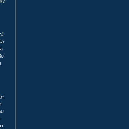
บใจ
ณ์
รือ
ัล
ทีม
น
ละ
า
าม
ง
อต