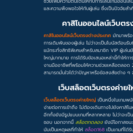
ช่วยเพิ่มความตื่นเต้นให้กับการเล่นเกมออนไลน์
และความพึงพอใจให้กับผู้เล่น ซึ่งเป็นปัจจัยสำคั
คาสิโนออนไลน์เว็บตรงต
คาสิโนออนไลน์เว็บตรงต่างประเทศ
มักมาพร้อ
การเดิมพันของผู้เล่น ไม่ว่าจะเป็นโบนัสต้อนรับ
แม้กระทั่งสิทธิพิเศษสำหรับสมาชิก VIP ผู้เล่
ใหญ่มากมาย การได้รับข้อเสนอเหล่านี้ทำให้กา
งานมืออาชีพที่พร้อมให้ความช่วยเหลือตลอด 24
สามารถมั่นใจได้ว่าปัญหาหรือข้อสงสัยต่าง ๆ 
เว็บสล็อตเว็บตรงค่ายใ
เว็บสล็อตเว็บตรงค่ายใหญ่
เป็นหนึ่งในเกมพน
ง่ายต่อการเข้าถึง ไม่ต้องเดินทางไปยังคาสิโนหร
อีกทั้งยังมีรูปแบบเกมที่หลากหลาย ไม่ว่าจะเป็
ชอบ นอกจากนี้
สล็อตทดลอง
ยังมีโอกาสชนะ
นับเป็นเหตุผลที่ทำให้
สล็อต168
เป็นเกมที่ได้รั