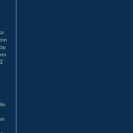
าจะ
ลจาก
โดย
จาก
ี้
ล่น
จาก