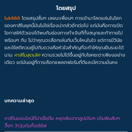
โดยสรุป
luk666
โดยสรุปสั้นๆ เลยนะเพื่อนๆ การเข้ามาโลดแล่นในโลก
ของคาสิโนยุคนี้มันไม่ใช่เรื่องน่ากลัวอีกต่อไป แต่มันคือการเปิด
โอกาสให้ตัวเองได้พบกับช่องทางทำเงินที่ทั้งสนุกและท้าทายไป
พร้อมๆ กัน ไม่ว่าคุณจะเลือกเล่นกับเว็บไหนในใจ แต่การมีวินัย
และใช้สติควบคู่ไปกับดวงคือหัวใจสำคัญที่จะทำให้คุณยืนระยะได้
นาน
คาสิโนสุดเลิศ
ความรวยไม่ได้ขึ้นอยู่กับโชคชะตาเพียงอย่าง
เดียว แต่มันอยู่ที่การเลือกแพลตฟอร์มที่ดีและมีความมั่นคง
บทความล่าสุด
คาสิโนออนไลน์ที่น่าเชื่อถือ หลุดพ้นจากลูปเดิมๆ เดิมพันสับๆ
จึ้งๆ ว้าวุ่นกันทั้งเซิร์ฟ