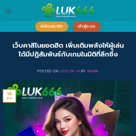
ข้าม
ไป
ยัง
เนื้อหา
สมัครสมาชิก
เข้าสู่ระบบ
เว็บคาสิโนยอดฮิต เพิ่มเติมพลังให้ผู้เล่น
ได้มีปฏิสัมพันธ์กับเกมในมิติที่ลึกซึ้ง
POSTED ON
2025-08-14
BY
ADMIN
14
ส.ค.