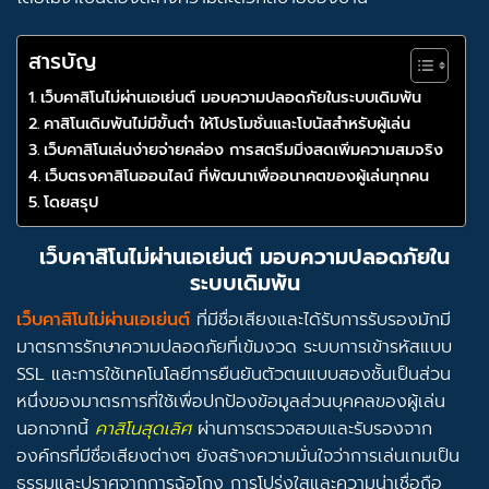
สารบัญ
เว็บคาสิโนไม่ผ่านเอเย่นต์ มอบความปลอดภัยในระบบเดิมพัน
คาสิโนเดิมพันไม่มีขั้นต่ำ ให้โปรโมชั่นและโบนัสสำหรับผู้เล่น
เว็บคาสิโนเล่นง่ายจ่ายคล่อง การสตรีมมิ่งสดเพิ่มความสมจริง
เว็บตรงคาสิโนออนไลน์ ที่พัฒนาเพื่ออนาคตของผู้เล่นทุกคน
โดยสรุป
เว็บคาสิโนไม่ผ่านเอเย่นต์ มอบความปลอดภัยใน
ระบบเดิมพัน
เว็บคาสิโนไม่ผ่านเอเย่นต์
ที่มีชื่อเสียงและได้รับการรับรองมักมี
มาตรการรักษาความปลอดภัยที่เข้มงวด ระบบการเข้ารหัสแบบ
SSL และการใช้เทคโนโลยีการยืนยันตัวตนแบบสองชั้นเป็นส่วน
หนึ่งของมาตรการที่ใช้เพื่อปกป้องข้อมูลส่วนบุคคลของผู้เล่น
นอกจากนี้
คาสิโนสุดเลิศ
ผ่านการตรวจสอบและรับรองจาก
องค์กรที่มีชื่อเสียงต่างๆ ยังสร้างความมั่นใจว่าการเล่นเกมเป็น
ธรรมและปราศจากการฉ้อโกง การโปร่งใสและความน่าเชื่อถือ