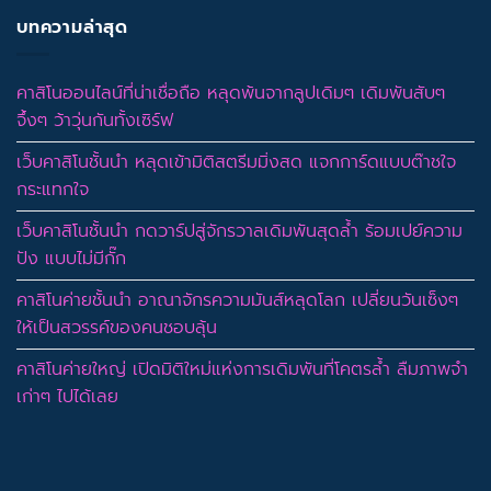
บทความล่าสุด
คาสิโนออนไลน์ที่น่าเชื่อถือ หลุดพ้นจากลูปเดิมๆ เดิมพันสับๆ
จึ้งๆ ว้าวุ่นกันทั้งเซิร์ฟ
เว็บคาสิโนชั้นนำ หลุดเข้ามิติสตรีมมิ่งสด แจกการ์ดแบบต๊าชใจ
กระแทกใจ
เว็บคาสิโนชั้นนำ กดวาร์ปสู่จักรวาลเดิมพันสุดล้ำ ร้อมเปย์ความ
ปัง แบบไม่มีกั๊ก
คาสิโนค่ายชั้นนำ อาณาจักรความมันส์หลุดโลก เปลี่ยนวันเซ็งๆ
ให้เป็นสวรรค์ของคนชอบลุ้น
คาสิโนค่ายใหญ่ เปิดมิติใหม่แห่งการเดิมพันที่โคตรล้ำ ลืมภาพจำ
เก่าๆ ไปได้เลย