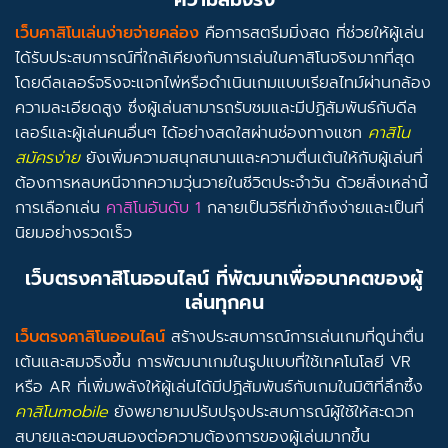
เว็บคาสิโนเล่นง่ายจ่ายคล่อง
คือการสตรีมมิ่งสด ที่ช่วยให้ผู้เล่น
ได้รับประสบการณ์ที่ใกล้เคียงกับการเล่นในคาสิโนจริงมากที่สุด
โดยดีลเลอร์จริงจะแจกไพ่หรือดำเนินเกมแบบเรียลไทม์ผ่านกล้อง
ความละเอียดสูง ซึ่งผู้เล่นสามารถรับชมและมีปฏิสัมพันธ์กับดีล
เลอร์และผู้เล่นคนอื่นๆ ได้อย่างสดใสผ่านช่องทางแชท
คาสิโน
สมัครง่าย
ยังเพิ่มความสนุกสนานและความตื่นเต้นให้กับผู้เล่นที่
ต้องการหลบหนีจากความวุ่นวายในชีวิตประจำวัน ด้วยสิ่งเหล่านี้
การเลือกเล่น
คาสิโนอันดับ 1
กลายเป็นวิธีที่เข้าถึงง่ายและเป็นที่
นิยมอย่างรวดเร็ว
เว็บตรงคาสิโนออนไลน์ ที่พัฒนาเพื่ออนาคตของผู้
เล่นทุกคน
เว็บตรงคาสิโนออนไลน์
สร้างประสบการณ์การเล่นเกมที่ดูน่าตื่น
เต้นและสมจริงขึ้น การพัฒนาเกมในรูปแบบที่ใช้เทคโนโลยี VR
หรือ AR ที่เพิ่มพลังให้ผู้เล่นได้มีปฏิสัมพันธ์กับเกมในมิติที่ลึกซึ้ง
คาสิโนmobile
ยังพยายามปรับปรุงประสบการณ์ผู้ใช้ให้สะดวก
สบายและตอบสนองต่อความต้องการของผู้เล่นมากขึ้น