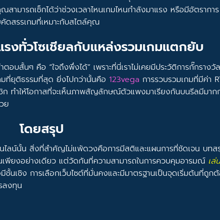
ุณสามารถเช็กได้ว่าช่วงเวลาไหนเกมไหนกำลังมาแรง หรือมีอัตราการ
อยคัดสรรเกมที่เหมาะกับสไตล์คุณ
รงทั่วโซเชียลกับแหล่งรวมเกมแตกยับ
อบสั้นๆ คือ “ใจถึงพึ่งได้” เพราะที่นี่เราไม่เคยมีประวัติการกั๊กรางวั
่ยุติธรรมที่สุด ยิ่งไปกว่านั้นคือ
123vega
การรวบรวมเกมที่มีค่า 
าชิก ทำให้โอกาสที่จะเห็นภาพสัญลักษณ์ตัวแพงมาเรียงกันบนรีลมีมากก
่วย
โดยสรุป
น์นั้น สิ่งที่สำคัญไม่แพ้ดวงคือการมีสติและแผนการที่ชัดเจน บทสร
งินเพียงอย่างเดียว แต่วัดกันที่ความสามารถในการควบคุมอารมณ์
เล่
ั้นเชิง การเลือกเว็บไซต์ที่มั่นคงและมีมาตรฐานเป็นจุดเริ่มต้นที่ถูกต
ารลงทุน