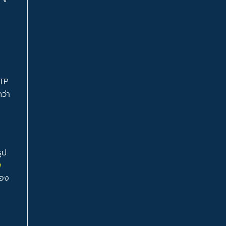
ล
RTP
ว่า
ุป
น
้อง