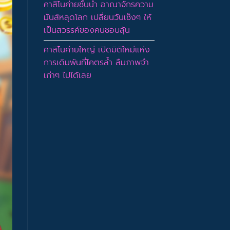
คาสิโนค่ายชั้นนำ อาณาจักรความ
มันส์หลุดโลก เปลี่ยนวันเซ็งๆ ให้
เป็นสวรรค์ของคนชอบลุ้น
คาสิโนค่ายใหญ่ เปิดมิติใหม่แห่ง
การเดิมพันที่โคตรล้ำ ลืมภาพจำ
เก่าๆ ไปได้เลย