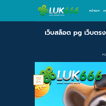
ข้าม
ไป
หน้าแรก
บ
ยัง
เนื้อหา
เว็บสล็อต pg เว็บตรง 
PO
02
มี.ค.