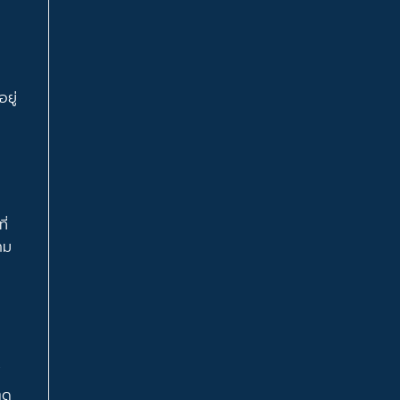
ยู่
ี่
าม
ตดู