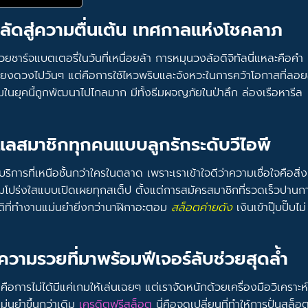
งลัดสู่ความตื่นเต้น เทศกาลแห่งโชคลาภ
ยชาร์จแบตเตอรี่ในวันที่เหนื่อยล้า การหมุนวงล้อดิจิทัลนี่แหละคือคำ
เสี่ยงดวงไปวันๆ แต่คือการใช้ไหวพริบและจังหวะในการคว้าโอกาสที่ลอยอ
ในยุคนี้ถูกพัฒนาไปไกลมาก มีทั้งธีมผจญภัยในป่าลึก ล่องเรือหารีล
ูแลสมาชิกทุกคนแบบลูกรักระดับวีไอพี
การที่เหนือชั้นกว่าใครในตลาด เพราะเราเข้าใจดีว่าความเชื่อใจคือสิ่งท
ความโปร่งใสแบบเปิดเผยทุกสเต็ป ตั้งแต่การสมัครสมาชิกที่รวดเร็วปานก
ิที่ทำงานแม่นยำยิ่งกว่านาฬิกาอะตอม
สล็อตค่ายดัง
เงินเข้าปุ๊บปั๊บไม่
วามรวยที่มาพร้อมฟีเจอร์ลับช่วยสุดล้ำ
ารไม่ได้มีแค่เกมให้เล่นเฉยๆ แต่เราจัดหนักด้วยเครื่องมือวิเคราะห์
แม่นยำขึ้นกว่าเดิม
เครดิตฟรีสล็อต
นี่คือจุดเปลี่ยนที่ทำให้การปั่นสล็อ