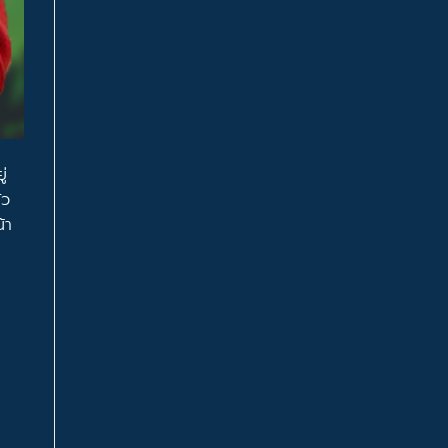
ู่
ัว
้า