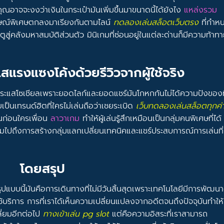
ณอาจจะงงว่าเงินในกระเป๋ามันเพิ่มขึ้นมาขนาดนี้ได้ยังไง
แหล่งรวม
ักษณ์พิเศษตกลงมาเรียงกันตามไลน์
ทดลองเล่นสล็อตเว็บตรง
ที่กำห
ตูสู่คลังมหาสมบัติส่วนตัว มินิเกมที่ซ่อนอยู่ในแต่ละด่านก็มีความท้าทาย
แสแรงแซงโค้งด้วยรีวิวจากผู้ใช้จริง
ที่กระแสโซเชียลเพราะยอดไลก์และยอดแชร์มันโกหกกันไม่ได้ความปังของที่
นเทรนด์ฮิตที่ใครไม่เล่นถือว่าเชยระเบิด
เว็บทดลองเล่นสล็อตทุกค่
่นก่อนใครเพื่อน
ลาวาเกม
ทำให้ผู้เล่นรู้สึกเหมือนเป็นกลุ่มคนพิเศษที่ได้
มไปถึงการสร้างกลุ่มแลกเปลี่ยนเทคนิคและแชร์ประสบการณ์การเล่นที่
โดยสรุป
ปแบบนี้มันคือการเดินทางที่ไม่มีวันสิ้นสุดเพราะเทคโนโลยีมีการพัฒนา
ู้ใช้บริการ การที่เราได้เห็นความเปลี่ยนแปลงจากอดีตจนถึงปัจจุบันทำให้
หลี่ยมอีกต่อไป
ทางเข้าเล่น pg slot
แต่คือความอิสระที่เราสามารถ