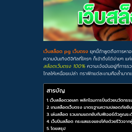
เว็บสล็อต pg เว็บตรง
ยุคนี้ถ้าพูดถึงการหาอะ
ความบันเทิงดิจิทัลที่ใครๆ ก็เข้าถึงได้ง่ายๆ 
สล็อตเว็บตรง 100%
ความเจ๋งมันอยู่ที่การร
ไกลให้เหนื่อยเปล่า กราฟิกแต่ละเกมคือล้ำมาก
สารบัญ
เว็บสล็อตวอเลท พลิกโฉมการปั่นด้วยนวัตกรรม
เกมสล็อตเว็บตรง มาตรฐานความปลอดภัยยืนหน
เล่นสล็อต รวมเกมแตกยับกับฟีเจอร์ตัวคูณระ
เว็บปั่นสล็อต กระแสแรงแซงโค้งด้วยรีวิวจากผู้
โดยสรุป