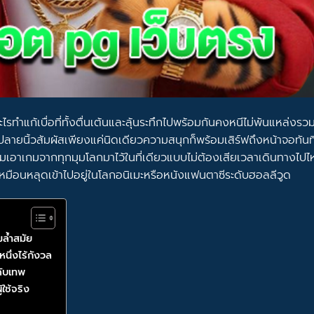
ไรทำแก้เบื่อที่ทั้งตื่นเต้นและลุ้นระทึกไปพร้อมกันคงหนีไม่พ้นแหล่งรว
แค่ปลายนิ้วสัมผัสเพียงแค่นิดเดียวความสนุกก็พร้อมเสิร์ฟถึงหน้าจอทันท
วมเอาเกมจากทุกมุมโลกมาไว้ในที่เดียวแบบไม่ต้องเสียเวลาเดินทางไปไ
เหมือนหลุดเข้าไปอยู่ในโลกอนิเมะหรือหนังแฟนตาซีระดับฮอลลีวูด
ล้ำสมัย
ึ่งไร้กังวล
ดับเทพ
ใช้จริง