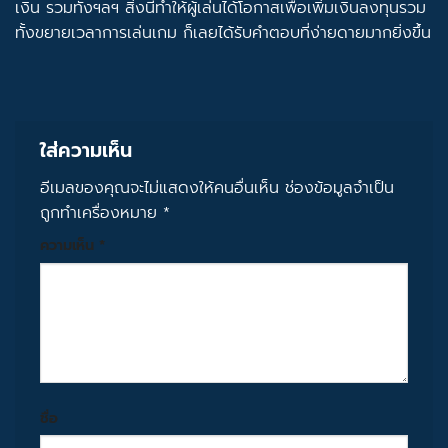
เงิน รวมทั้งฯลฯ สิ่งนี้ทำให้ผู้เล่นได้โอกาสเพื่อเพิ่มเงินลงทุนรวม
ทั้งขยายเวลาการเล่นเกม ก็เลยได้รับคำตอบที่ง่ายดายมากยิ่งขึ้น
ใส่ความเห็น
อีเมลของคุณจะไม่แสดงให้คนอื่นเห็น
ช่องข้อมูลจำเป็น
ถูกทำเครื่องหมาย
*
ความเห็น
*
ชื่อ