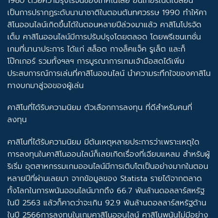
1980 ด้วยความรุ่งโรจน์ของเทคโนโลยี อินเทอร์เน็ตเปลี่ยน
เป็นการปรากฏระดับนานาชาติในตอนต้นทศวรรษ 1990 ทำให้คา
สิโนออนไลน์เกิดขึ้นได้ในตอนหลายปีล่วงมาแล้ว คาสิโนโปรจัด
เต็ม คาสิโนออนไลน์มีการปรับปรุงโดยตลอด โดยพรีเซนเทชั่น
เกมที่นานาประการ ได้แก่ สล็อต กางล็คแจ็ค รูเล็ต และก็
โป๊กเกอร์ รวมทั้งฯลฯ การบูรณาการเกมเจ้ามือสดได้เพิ่ม
ประสบการณ์การเล่นที่คาสิโนออนไลน์ นำความระทึกใจของคาสิโน
ทางบกมาสู่จอของผู้เล่น
คาสิโนที่ได้รับความนิยม ตัวเลือกการลงทุน ที่ดีสำหรับคนที่
ลงทุน
คาสิโนที่ได้รับความนิยม มีต้นเหตุหลายประการว่าเพราะเหตุใด
การลงทุนในคาสิโนออนไลน์ก็เลยเกิดเรื่องที่เฉียบแหลม สำหรับผู้
ริเริ่ม อุตสาหกรรมเกมออนไลน์มีการเติบโตเป็นอย่างมากในตอน
หลายปีที่ผ่านเลยมา จากข้อมูลของ Statista รายได้จากตลาด
ทั้งโลกในการพนันออนไลน์มากถึง 66.7 พันล้านดอลลาร์สหรัฐ
ในปี 2563 แล้วก็คาดว่าจะเกิน 92.9 พันล้านดอลลาร์สหรัฐด้าน
ในปี 2566การลงทุนในเกมคาสิโนออนไลน์ คาสิโนพนันไม่มีอย่าง