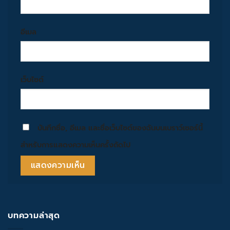
อีเมล
เว็บไซต์
บันทึกชื่อ, อีเมล และชื่อเว็บไซต์ของฉันบนเบราว์เซอร์นี้
สำหรับการแสดงความเห็นครั้งถัดไป
บทความล่าสุด