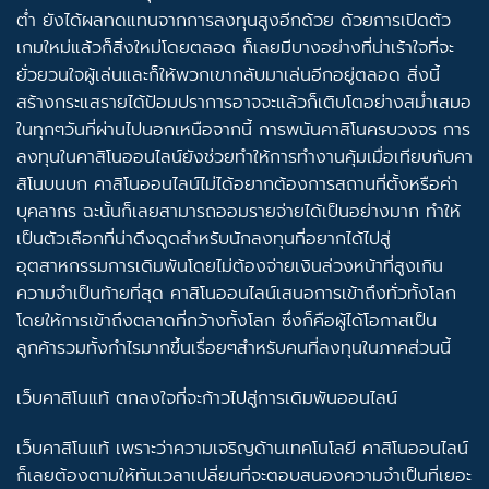
ต่ำ ยังได้ผลทดแทนจากการลงทุนสูงอีกด้วย ด้วยการเปิดตัว
เกมใหม่แล้วก็สิ่งใหม่โดยตลอด ก็เลยมีบางอย่างที่น่าเร้าใจที่จะ
ยั่วยวนใจผู้เล่นและก็ให้พวกเขากลับมาเล่นอีกอยู่ตลอด สิ่งนี้
สร้างกระแสรายได้ป้อมปราการอาจจะแล้วก็เติบโตอย่างสม่ำเสมอ
ในทุกๆวันที่ผ่านไปนอกเหนือจากนี้ การพนันคาสิโนครบวงจร การ
ลงทุนในคาสิโนออนไลน์ยังช่วยทำให้การทำงานคุ้มเมื่อเทียบกับคา
สิโนบนบก คาสิโนออนไลน์ไม่ได้อยากต้องการสถานที่ตั้งหรือค่า
บุคลากร ฉะนั้นก็เลยสามารถออมรายจ่ายได้เป็นอย่างมาก ทำให้
เป็นตัวเลือกที่น่าดึงดูดสำหรับนักลงทุนที่อยากได้ไปสู่
อุตสาหกรรมการเดิมพันโดยไม่ต้องจ่ายเงินล่วงหน้าที่สูงเกิน
ความจำเป็นท้ายที่สุด คาสิโนออนไลน์เสนอการเข้าถึงทั่วทั้งโลก
โดยให้การเข้าถึงตลาดที่กว้างทั้งโลก ซึ่งก็คือผู้ได้โอกาสเป็น
ลูกค้ารวมทั้งกำไรมากขึ้นเรื่อยๆสำหรับคนที่ลงทุนในภาคส่วนนี้
เว็บคาสิโนแท้ ตกลงใจที่จะก้าวไปสู่การเดิมพันออนไลน์
เว็บคาสิโนแท้ เพราะว่าความเจริญด้านเทคโนโลยี คาสิโนออนไลน์
ก็เลยต้องตามให้ทันเวลาเปลี่ยนที่จะตอบสนองความจำเป็นที่เยอะ