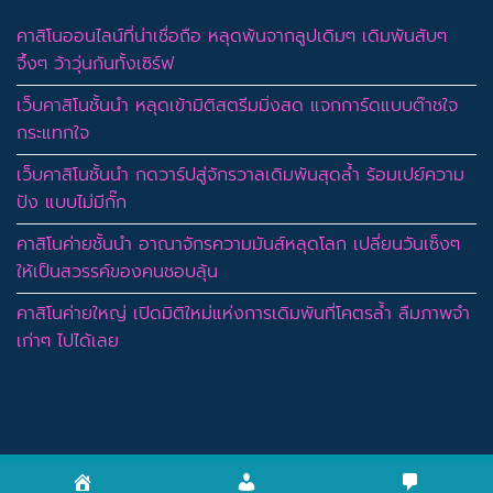
คาสิโนออนไลน์ที่น่าเชื่อถือ หลุดพ้นจากลูปเดิมๆ เดิมพันสับๆ
จึ้งๆ ว้าวุ่นกันทั้งเซิร์ฟ
เว็บคาสิโนชั้นนำ หลุดเข้ามิติสตรีมมิ่งสด แจกการ์ดแบบต๊าชใจ
กระแทกใจ
เว็บคาสิโนชั้นนำ กดวาร์ปสู่จักรวาลเดิมพันสุดล้ำ ร้อมเปย์ความ
ปัง แบบไม่มีกั๊ก
คาสิโนค่ายชั้นนำ อาณาจักรความมันส์หลุดโลก เปลี่ยนวันเซ็งๆ
ให้เป็นสวรรค์ของคนชอบลุ้น
คาสิโนค่ายใหญ่ เปิดมิติใหม่แห่งการเดิมพันที่โคตรล้ำ ลืมภาพจำ
เก่าๆ ไปได้เลย
หน้าแรก
บทความ
ติดต่อเรา
PRIVACY POLICY
SITEMAP