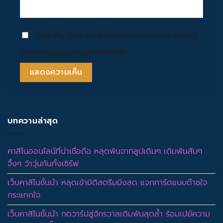
บันทึกชื่อ, อีเมล และชื่อเว็บไซต์ของฉันบนเบราว์เซอร์นี้
สำหรับการแสดงความเห็นครั้งถัดไป
บทความล่าสุด
คาสิโนออนไลน์ที่น่าเชื่อถือ หลุดพ้นจากลูปเดิมๆ เดิมพันสับๆ
จึ้งๆ ว้าวุ่นกันทั้งเซิร์ฟ
เว็บคาสิโนชั้นนำ หลุดเข้ามิติสตรีมมิ่งสด แจกการ์ดแบบต๊าชใจ
กระแทกใจ
เว็บคาสิโนชั้นนำ กดวาร์ปสู่จักรวาลเดิมพันสุดล้ำ ร้อมเปย์ความ