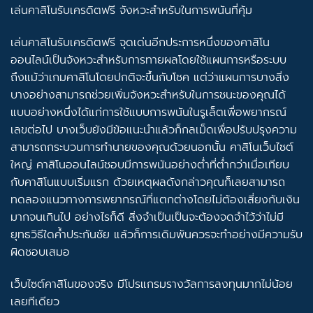
เล่นคาสิโนรับเครดิตฟรี จังหวะสำหรับในการพนันที่คุ้ม
เล่นคาสิโนรับเครดิตฟรี จุดเด่นอีกประการหนึ่งของคาสิโน
ออนไลน์เป็นจังหวะสำหรับการทายผลโดยใช้แผนการหรือระบบ
ถึงแม้ว่าเกมคาสิโนโดยปกติจะขึ้นกับโชค แต่ว่าแผนการบางสิ่ง
บางอย่างสามารถช่วยเพิ่มจังหวะสำหรับในการชนะของคุณได้
แบบอย่างหนึ่งได้แก่การใช้แบบการพนันในรูเล็ตเพื่อพยากรณ์
เลขต่อไป บางเว็บยังมีข้อแนะนำแล้วก็กลเม็ดเพื่อปรับปรุงความ
สามารถกระบวนการทำนายของคุณด้วยนอกนั้น คาสิโนเว็บไซต์
ใหญ่ คาสิโนออนไลน์ชอบมีการพนันอย่างต่ำที่ต่ำกว่าเมื่อเทียบ
กับคาสิโนแบบเริ่มแรก ด้วยเหตุผลดังกล่าวคุณก็เลยสามารถ
ทดลองแนวทางการพยากรณ์ที่แตกต่างโดยไม่ต้องเสี่ยงกับเงิน
มากจนเกินไป อย่างไรก็ดี สิ่งจำเป็นเป็นจะต้องจดจำไว้ว่าไม่มี
ยุทธวิธีใดค้ำประกันชัย แล้วก็การเดิมพันควรจะทำอย่างมีความรับ
ผิดชอบเสมอ
เว็บไซต์คาสิโนของจริง มีโปรแกรมรางวัลการลงทุนมากไม่น้อย
เลยทีเดียว