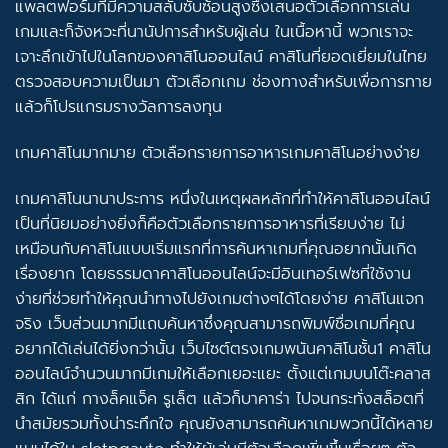
แพลตฟอร์มที่มีความสลับซับซ้อนสูงซึ่งเสนอตัวเลือกการเล่น
เกมและก็จังหวะที่นานัปการสำหรับผู้เล่น ในเนื้อหานี้ พวกเราจะ
เจาะลึกเข้าไปในโลกของคาสิโนออนไลน์ คาสิโนที่ยอดเยี่ยมในไทย
ตรวจสอบความเป็นมา ตัวเลือกเกม ช่องทางสำหรับเพื่อการทาย
แล้วก็โปรแกรมรางวัลการลงทุน
เกมคาสิโนมากมาย ตัวเลือกรายการอาหารเกมคาสิโนอย่างง่าย
เกมคาสิโนนานาประการ หนึ่งในเหตุผลหลักที่ทำให้คาสิโนออนไลน์
เป็นที่นิยมอย่างยิ่งก็คือตัวเลือกรายการอาหารที่เรียบง่าย ไม่
เหมือนกับคาสิโนแบบเริ่มแรกที่การค้นหาเกมที่คุณอยากนั้นเกิด
เรื่องยาก โดยธรรมดาคาสิโนออนไลน์จะมีอินเทอร์เฟซที่ใช้งาน
ง่ายที่ช่วยทำให้คุณนำทางไปยังเกมต่างๆได้โดยง่าย คาสิโนแจก
จริง เว็บส่วนมากมีแถบค้นหาซึ่งคุณสามารถพิมพ์ชื่อเกมที่คุณ
อยากได้เล่นได้ยิ่งกว่านั้น เว็บไซต์ตรงเกมพนันคาสิโนชั้น1 คาสิโน
ออนไลน์จำนวนมากมีเกมให้เลือกเยอะแยะ ตั้งแต่เกมบนโต๊ะคลาส
สิก ได้แก่ กางล็คแจ็ค รูเล็ต แล้วก็บาคาร่า ไปจนกระทั่งสล็อตที่
นำสมัยรวมทั้งน่าระทึกใจ คุณยังสามารถค้นหาเกมพวกนี้ได้หลาย