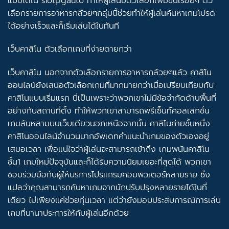
แบบได้ใน slotpgauto ทำให้ผู้เล่นมีตัวเลือกเพิ่มขึ้นเรื่อยๆ ตัว
เลือกรายการอาหารกล้วยๆกลุ่มนี้ช่วยทำให้ผู้เล่นค้นหาเกมโปรด
ได้อย่างเร็วและก็เริ่มเล่นได้ในทันที
เว็บคาสิโน ตัวเลือกเกมที่ง่ายดายกว่า
เว็บคาสิโน นอกจากตัวเลือกรายการอาหารกล้วยๆแล้ว คาสิโน
ออนไลน์ยังเสนอตัวเลือกเกมที่มากมายกว่าเมื่อเปรียบเทียบกับ
คาสิโนแบบเริ่มแรก นี่เป็นเพราะว่าพวกเขาไม่มีข้อจำกัดด้านพื้นที่
อย่างกับสถานที่ตั้ง ทำให้พวกเขาสามารถพรีเซ็นท์คอลเลกชั่น
เกมล้นหลามบนเว็บเดียวนอกเหนือจากนั้น คาสิโนค่ายชั้นหนึ่ง
คาสิโนออนไลน์จำนวนมากอัพเดทคำแนะนำเกมของตัวเองอยู่
เสมอเวลา เพื่อแน่ใจว่าผู้เล่นจะสามารถเข้าถึง เกมพนันคาสิโน
ชั้น1 เกมใหม่ปัจจุบันและก็ได้รับความนิยมเยอะที่สุดได้ พวกเขา
ชอบร่วมมือกับผู้ให้บริการโปรแกรมคอมพิวเตอร์หลายราย ซึ่ง
แปลว่าคุณสามารถค้นหาเกมจากนักปรับปรุงหลายรายได้ในที่
เดียว ไม่เพียงแค่ช่วยทุ่นเวลา แต่ว่ายังมอบประสบการณ์การเล่น
เกมที่นานาประการให้กับผู้เล่นอีกด้วย