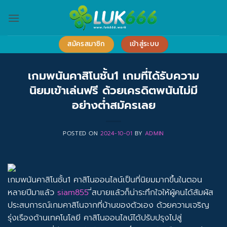
ข้าม
ไป
ยัง
เนื้อหา
สมัครสมาชิก
เข้าสู่ระบบ
เกมพนันคาสิโนชั้น1 เกมที่ได้รับความ
นิยมเข้าเล่นฟรี ด้วยเครดิตพนันไม่มี
อย่างต่ำสมัครเลย
POSTED ON
2024-10-01
BY
ADMIN
เกมพนันคาสิโนชั้น1 คาสิโนออนไลน์เป็นที่นิยมมากขึ้นในตอน
หลายปีมาแล้ว
siam855
ี่สบายแล้วก็น่าระทึกใจให้ผู้คนได้สัมผัส
ประสบการณ์เกมคาสิโนจากที่บ้านของตัวเอง ด้วยความเจริญ
รุ่งเรืองด้านเทคโนโลยี คาสิโนออนไลน์ได้ปรับปรุงไปสู่