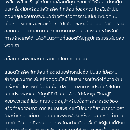
เพลิดเพลินเจริญใจกับเกมสล็อตที่คุณชอบใจได้เพียงแค่กดปุ่ม
บนเครื่องไม้เครื่องมือโทรศัพท์เคลื่อนที่ของคุณ โดยไม่จำเป็น
ต้องกลุ้มใจกับการพนันอย่างต่ำหรือค่าธรรมเนียมเพิ่มอีก ใน
เนื้อหานี้ พวกเราจะเจาะลึกเข้าไปในโลกของสล็อตออนไลน์ ตรวจ
สอบความสบายสบาย ความมากมายหลาย สมรรถนะสำหรับใน
การสร้างรายได้ แล้วก็แนวทางที่สล็อตได้ปฏิรูปกรรมวิธีเล่นของ
พวกเรา
สล็อตโทรศัพท์มือถือ เล่นง่ายไม่มีอย่างน้อย
สล็อตโทรศัพท์เคลื่อนที่ จุดเด่นอย่างหนึ่งซึ่งเป็นสิ่งที่มีความ
สำคัญของการเล่นสล็อตออนไลน์เป็นสามารถเข้าถึงได้ง่ายผ่าน
เครื่องมือโทรศัพท์มือถือ ซึ่งแปลว่าคุณสามารถประทับใจไปกับ
เกมโปรดของคุณได้ทุกที่ที่ต้องการโดยไม่ต้องผูกติดอยู่ที่
คอมพิวเตอร์ ไม่ว่าคุณจะติดอยู่สำหรับเพื่อการจราจรขัดข้อง
หรือกำลังคอยคิว การเล่นเกมเพียงแต่ไม่กี่นาทีก็สามารถฆ่าเวลา
ได้อย่างยอดเยี่ยม นอกนั้น แพลตฟอร์มสล็อตออนไลน์ จำนวน
มากไม่ต้องการที่จะอยากการพนันอย่างน้อย ซึ่งทำให้ผู้เล่นที่มีงบ