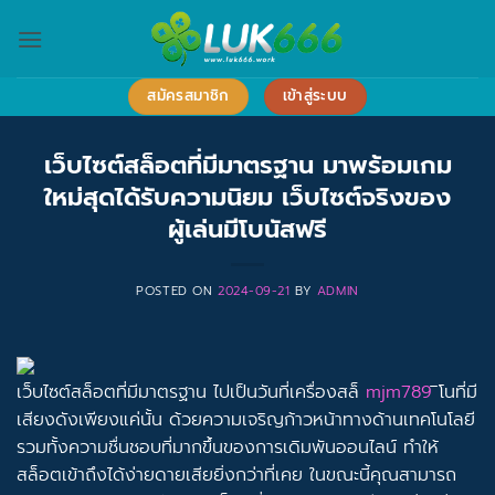
ข้าม
ไป
ยัง
เนื้อหา
สมัครสมาชิก
เข้าสู่ระบบ
เว็บไซต์สล็อตที่มีมาตรฐาน มาพร้อมเกม
ใหม่สุดได้รับความนิยม เว็บไซต์จริงของ
ผู้เล่นมีโบนัสฟรี
POSTED ON
2024-09-21
BY
ADMIN
เว็บไซต์สล็อตที่มีมาตรฐาน ไปเป็นวันที่เครื่องสล็
mjm789
ิโนที่มี
เสียงดังเพียงแค่นั้น ด้วยความเจริญก้าวหน้าทางด้านเทคโนโลยี
รวมทั้งความชื่นชอบที่มากขึ้นของการเดิมพันออนไลน์ ทำให้
สล็อตเข้าถึงได้ง่ายดายเสียยิ่งกว่าที่เคย ในขณะนี้คุณสามารถ