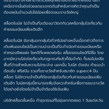
ประมาณต่างกันสามารถร่วมสนุกสนานได้ง่ายมากยิ่งขึ้น นอก
เหนือจากนั้นยังช่วยลดแรงกดดันสำหรับการคิดว่าคุณจำเป็น
ต้องพนันจำนวนไม่ใช่น้อยเพื่อจะชนะรางวัลใหญ่
สล็อตโบนัส ไม่จำเป็นที่จะต้องมาวิตกกังวลหรือกลุ้มใจเกี่ยวกับ
ค่าธรรมเนียมเพิ่มเติมอีก
สล็อตโบนัส ข้อกลุ้มอกกลุ้มใจทั่วๆไปอย่างหนึ่งเมื่อกล่าวถึงการ
เดิมพันออนไลน์เป็นความน่าจะเป็นที่จะกำเนิดค่าธรรมเนียมหรือ
ค่าครองชีพแฝง โชคดีที่แพลตฟอร์ม สล็อตออนไลน์ที่มีชื่อ โดย
มากมีความโล่งใสเกี่ยวกับกฎเกณฑ์แล้วก็ข้อจำกัด ก็เลยไม่เหลือ
พื้นที่ว่างสำหรับความไม่กระจ่าง นอกนั้น โบนัส ดังเช่น คำแนะนำ
ต้อนรับ ฟรีสปิน รวมทั้งรางวัลสำหรับสมาชิก superc4 ปั่น
สล็อต ไม่มีความจำเป็นที่ต้องกลุ้มใจเกี่ยวกับค่าธรรมเนียมเพิ่ม
เติมอีก โบนัสกลุ่มนี้สามารถเพิ่มจังหวะสำหรับเพื่อการชนะรางวัล
ได้อย่างยิ่งโดยไม่จำเป็นจำต้องใช้เงินเพิ่ม
บริษัทสล็อตชั้นหนึ่ง ทำธุรกรรมที่ไม่ยุ่งยากตลอด 1 วันแต่ละวัน