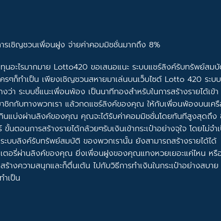
ารเชิญชวนเพื่อนฝูง จ่ายค่าคอมมิชชั่นมากถึง 8%
ทุนอะไรมากมาย Lotto420 ขอเสนอแนะ ระบบแชร์ลิงค์รับทรัพย์สมบั
่ใครๆก็ทำเป็น เพียงเชิญชวนสหายมาเล่นบนเว็บไซต์ Lotto 420 ระบบ
ย่างว่า ระบบชี้แนะเพื่อนพ้อง เป็นนาทีทองสำหรับในการสร้างรายได้เข้า
มาชิกกับทางพวกเรา แล้วกดแชร์ลิงค์ของคุณ ให้กับเพื่อนพ้องบนเครื
กินแบ่งผ่านลิงค์ของคุณ คุณจะได้รับค่าคอมมิชชั่นโดยทันทีสูงสุดถึง
ั้นตอนการสร้างรายได้กล้วยๆรับเงินเข้ากระเป๋าอย่างจุใจ โดยไม่จำเ
 ระบบลิงค์รับทรัพย์สมบัติ ของพวกเรานั้น ยังสามารถสร้างรายได้ได้
เตอรี่ผ่านลิงค์ของคุณ ยิ่งเพื่อนฝูงของคุณแทงหวยเยอะแค่ไหน หรือ
สร้างความสนุกและก็ตื่นเต้น ไปกับวิธีการทำเงินในกระเป๋าอย่างสบาย
ทำเป็น