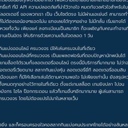
ทธิ์แท้ ที่มี API ความปลอดภัยที่น่าไว้วางใจ หมดกังวลหัวใจสำหรับใน
ลอตเตอรี่ ของพวกเรา เป็น เว็บไซต์ตรง ไม่มีผ่านเอเย่นต์ สามารถท
ไม่ต้องรอน้องๆแอดไม่น แทงเลยได้ทุกๆอย่าง ไม่มีกลั้น เริ่มแทงได้
แทงหวยทั้งวัน เพียงแค่ ลงทะเบียนเป็นสมาชิก ก็จะเผชิญกับคณะทำงานท
านเป็นมิตร ให้บริการด้วยความเต็มใจตลอด 1 วัน
กินแบ่งออนไลน์ ครบวงจร มีให้เล่นครบจบในที่เดียว
กกินแบ่งออนไลน์ที่ครบวงจร เป็นแพลตฟอร์มที่ตอบปัญหานักพนันได้
กมล็อตโต้รวมทั้งลอตเตอรี่ออนไลน์ ตรงนี้มีบริการที่มากมาย ไม่ว่าจ
ตอรี่เวียดนาม สลากกินแบ่งหุ้น ลอตเตอรี่ยี่กี ลอตเตอรี่ออมสิน
มืองนอก ก็มีให้เลือกเล่นได้ตามความพอใจ ไม่เพียงเท่านั้น ยังสรุปค
้งหมดทุกอย่างไว้ภายในที่เดียว ตั้งแต่เกมสล็อต เกมยิงปลา ไปจน
สือมังกร ไฮโล ป็อกกระดอน แล้วก็เกมอื่นๆอีกมากมาย ผู้เล่นสามารถ
ครบวงจร โดยไม่ต้องแปรไปมาในหลายเว็บ
อย่างยิ่ง และก็ครอบครองใจคอสลากกินแบ่งคนประเทศไทยได้อย่างล้นห