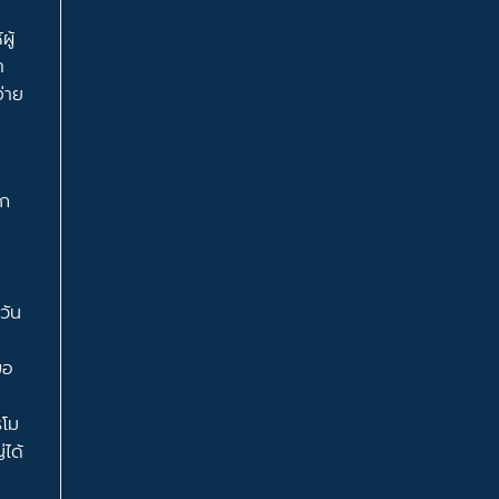
ู้
า
ง่าย
าก
วัน
ขอ
รโม
ได้