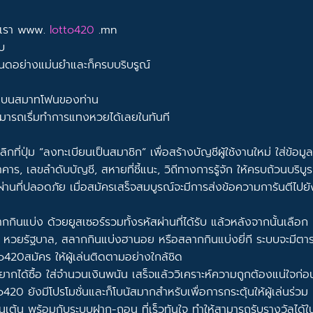
วกเรา www.
lotto420
.mn
็บ
หนดอย่างแม่นยำและก็ครบบริบรูณ์
 บนสมาทโฟนของท่าน
บบสามารถเรื่มทำการแทงหวยได้เลยในทันที
ิกที่ปุ่ม “ลงทะเบียนเป็นสมาชิก” เพื่อสร้างบัญชีผู้ใช้งานใหม่ ใส่ข้อมูล
าคาร, เลขลำดับบัญชี, สหายที่ชี้แนะ, วิถีทางการรู้จัก ให้ครบถ้วนบริบู
่านที่ปลอดภัย เมื่อสมัครเสร็จสมบูรณ์จะมีการส่งข้อความการันตีไปยั
กกินแบ่ง ด้วยยูสเซอร์รวมทั้งรหัสผ่านที่ได้รับ แล้วหลังจากนั้นเลือก
 หวยรัฐบาล, สลากกินแบ่งฮานอย หรือสลากกินแบ่งยี่กี ระบบจะมีตา
420สมัคร ให้ผู้เล่นติดตามอย่างใกล้ชิด
อยากได้ซื้อ ใส่จำนวนเงินพนัน เสร็จแล้ววิเคราะห์ความถูกต้องแน่ใจก่อ
0 ยังมีโปรโมชั่นและก็โบนัสมากสำหรับเพื่อการกระตุ้นให้ผู้เล่นร่วม
เต้น พร้อมกับระบบฝาก-ถอน ที่เร็วทันใจ ทำให้สามารถรับรางวัลได้ใ