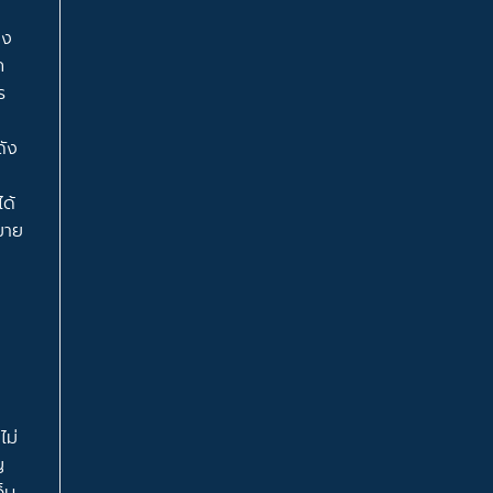
าง
ก
ร
ดัง
ได้
มาย
ไม่
ญ
็บ