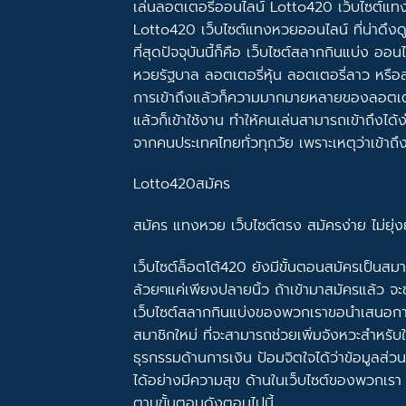
เล่นลอตเตอรี่ออนไลน์ Lotto420 เว็บไซต์แท
Lotto420 เว็บไซต์แทงหวยออนไลน์ ที่น่าดึงดูด
ที่สุดปัจจุบันนี้ก็คือ เว็บไซต์สลากกินแบ่ง อ
หวยรัฐบาล ลอตเตอรี่หุ้น ลอตเตอรี่ลาว หรือล
การเข้าถึงแล้วก็ความมากมายหลายของลอตเตอรี่ท
แล้วก็เข้าใช้งาน ทำให้คนเล่นสามารถเข้าถึงได้
จากคนประเทศไทยทั่วทุกวัย เพราะเหตุว่าเข้าถึ
Lotto420สมัคร
สมัคร แทงหวย เว็บไซต์ตรง สมัครง่าย ไม่ยุ่
เว็บไซต์ล็อตโต้420 ยังมีขั้นตอนสมัครเป็นสมาช
ล้วยๆแค่เพียงปลายนิ้ว ถ้าเข้ามาสมัครแล้ว จะช
เว็บไซต์สลากกินแบ่งของพวกเราขอนำเสนอการ แจ
สมาชิกใหม่ ที่จะสามารถช่วยเพิ่มจังหวะสำหร
ธุรกรรมด้านการเงิน ป้อมจิตใจได้ว่าข้อมูลส่
ได้อย่างมีความสุข ด้านในเว็บไซต์ของพวกเรา
ตามขั้นตอนดังตอนไปนี้