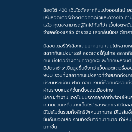
ล็อตโต้ 420 เว็บไซต์สลากกินแบ่งออนไลน์ ยอ
เล่นลอตเตอรี่ต่างติดอกติดใจและก็วางใจ ถ้า
แล้ว คุณจะสามารถรู้สึกได้ทันที่ว่า เว็บไซต์พ
จ่ายคล่องแคล่ว จ่ายจริง เลขกลั้นน้อย ตีราค
มีลอตเตอรี่ให้เลือกเล่นมากมาย เล่นได้หลาย
สลากกินแบ่งมาเลย์ ลอตเตอรี่หุ้นไทย สลากกิ
กินแบ่งได้อย่างตามควาถูกใจและก็ทักษะส่วนตั
มีอัตราชำระเงินสูงขึ้นยิ่งกว่าเว็บลอตเตอรี่
900 รวมทั้งสลากกินแบ่งลาวที่จ่ายมากถึงบ
มีระบบระเบียบ ฝาก-ถอน เงินที่เร็วทันใจรวมทั
ผ่านระบบแบงค์ชั้นหนึ่งของเมืองไทย
มีคณะทำงานแอดไม่นบริการลูกค้าที่พร้อมให้
ความข่วยเหลือจากเว็บไซต์ของพวกเราได้ตล
มีโปรโมชั่นรวมทั้งสิทธิพิเศษมากมาย มีโปรโมชั
ชั่นคืนยอดเสีย รวมทั้งอื่นๆอีกมากมาย ทำให้น
มากขึ้น