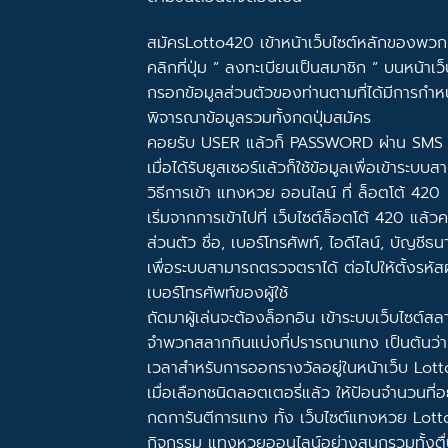
สมัครLotto420 เข้าหน้าเว็บไซต์หลักของพ
คลิกที่ปุ่ม ” ลงทะเบียนเป็นสมาชิก ” บนหน้าเว
กรอกข้อมูลส่วนตัวของท่านตามที่ได้มีการกำ
พิจารณาข้อมูลรวมทั้งกดปุ่มสมัคร
คอยรับ USER แล้วก็ PASSWORD ผ่าน SMS
เมื่อได้รับยูสเซอร์แล้วก็ใช้ข้อมูลเพื่อเข้าระ
วิธีการเข้า แทงหวย ออนไลน์ ที่ ล็อตโต้ 420
เริ่มจากการเข้าไปที่ เว็บไซต์ล็อตโต้ 420 แล้วคล
ส่วนตัว ชื่อ, เบอร์โทรศัพท์, ไอดีไลน์, บัญชีธน
เพื่อระบบสามารถตรวจตราได้ ต่อไปให้ตั้งรหัสผ
เบอร์โทรศัพท์ของผู้ใช้
ถัดมาผู้เล่นจะต้องล็อกอิน เข้าระบบเว็บไซต์สลา
จำพวกสลากกินแบ่งที่ปรารถนาแทง เป็นต้นว่า
เวลาสำหรับการออกรางวัลอยู่ในหน้าเว็บ Lotto
เมื่อเลือกชนิดลอตเตอรี่แล้ว ให้ป้อนจำนวนที่
กดการันตีการแทง ทั้ง เว็บไซต์แทงหวย Lotto42
กิจกรรม แทงหวยออนไลน์อย่างสนุกรวมทั้งตื่น