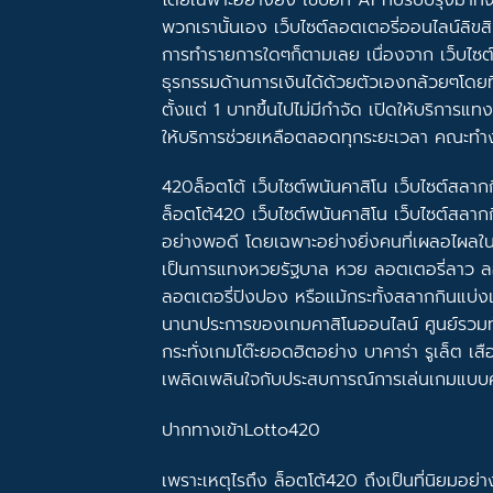
พวกเรานั้นเอง เว็บไซต์ลอตเตอรี่ออนไลน์ลิขสิ
การทำรายการใดๆก็ตามเลย เนื่องจาก เว็บไซต์
ธุรกรรมด้านการเงินได้ด้วยตัวเองกล้วยๆโดยที่
ตั้งแต่ 1 บาทขึ้นไปไม่มีกำจัด เปิดให้บริการ
ให้บริการช่วยเหลือตลอดทุกระยะเวลา คณะทำง
420ล็อตโต้ เว็บไซต์พนันคาสิโน เว็บไซต์สลาก
ล็อตโต้420 เว็บไซต์พนันคาสิโน เว็บไซต์สลา
อย่างพอดี โดยเฉพาะอย่างยิ่งคนที่เผลอไผลในเ
เป็นการแทงหวยรัฐบาล หวย ลอตเตอรี่ลาว ลอตเ
ลอตเตอรี่ปิงปอง หรือแม้กระทั้งสลากกินแบ่งเ
นานาประการของเกมคาสิโนออนไลน์ ศูนย์รวมทั
กระทั่งเกมโต๊ะยอดฮิตอย่าง บาคาร่า รูเล็ต เ
เพลิดเพลินใจกับประสบการณ์การเล่นเกมแบบ
ปากทางเข้าLotto420
เพราะเหตุไรถึง ล็อตโต้420 ถึงเป็นที่นิยม