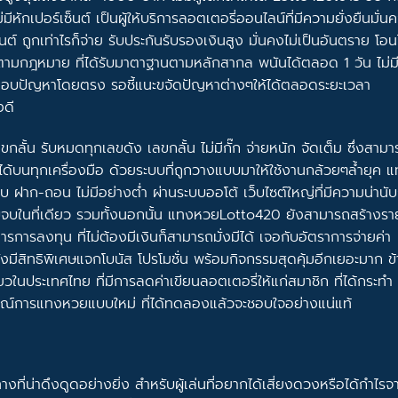
ีหักเปอร์เซ็นต์ เป็นผู้ให้บริการลอตเตอรี่ออนไลน์ที่มีความยั่งยืนมั่น
นต์ ถูกเท่าไรก็จ่าย รับประกันรับรองเงินสูง มั่นคงไม่เป็นอันตราย โอน
ถูกตามกฎหมาย ที่ได้รับมาตาฐานตามหลักสากล พนันได้ตลอด 1 วัน ไม่ม
อบปัญหาโดยตรง รอชี้แนะขจัดปัญหาต่างๆให้ได้ตลอดระยะเวลา
งดี
กลั้น รับหมดทุกเลขดัง เลขกลั้น ไม่มีกั๊ก จ่ายหนัก จัดเต็ม ซึ่งสาม
ด้บนทุกเครื่องมือ ด้วยระบบที่ถูกวางแบบมาให้ใช้งานกล้วยๆล้ำยุค 
ะบบ ฝาก-ถอน ไม่มีอย่างต่ำ ผ่านระบบออโต้ เว็บไซต์ใหญ่ที่มีความน่านับ
บในที่เดียว รวมทั้งนอกนั้น แทงหวยLotto420 ยังสามารถสร้างราย
ารการลงทุน ที่ไม่ต้องมีเงินก็สามารถมั่งมีได้ เจอกับอัตราการจ่ายค่า
ังมีสิทธิพิเศษแจกโบนัส โปรโมชั่น พร้อมกิจกรรมสุดคุ้มอีกเยอะมาก ข
ยวในประเทศไทย ที่มีการลดค่าเขียนลอตเตอรี่ให้แก่สมาชิก ที่ได้กระทำ
ารณ์การแทงหวยแบบใหม่ ที่ได้ทดลองแล้วจะชอบใจอย่างแน่แท้
ที่น่าดึงดูดอย่างยิ่ง สำหรับผู้เล่นที่อยากได้เสี่ยงดวงหรือได้กำไรจ